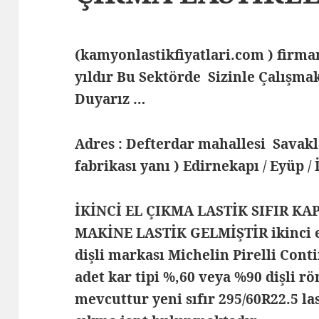
(kamyonlastikfiyatlari.com ) fir
yıldır Bu Sektörde Sizinle Çalış
Duyarız …
Adres : Defterdar mahallesi Savak
fabrikası yanı ) Edirnekapı / Eyüp /
İKİNCİ EL ÇIKMA LASTİK SIFIR KA
MAKİNE LASTİK GELMİŞTİR ikinci el
dişli markası Michelin Pirelli Cont
adet kar tipi %,60 veya %90 dişli rö
mevcuttur yeni sıfır 295/60R22.5 la