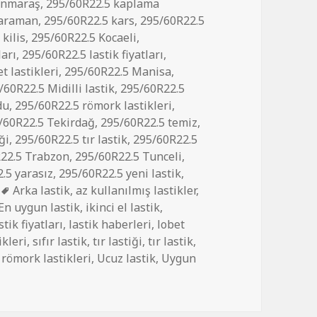
anmaraş
,
295/60R22.5 kaplama
karaman
,
295/60R22.5 kars
,
295/60R22.5
kilis
,
295/60R22.5 Kocaeli
,
ları
,
295/60R22.5 lastik fiyatları
,
t lastikleri
,
295/60R22.5 Manisa
,
/60R22.5 Midilli lastik
,
295/60R22.5
du
,
295/60R22.5 römork lastikleri
,
/60R22.5 Tekirdağ
,
295/60R22.5 temiz
,
ği
,
295/60R22.5 tır lastik
,
295/60R22.5
22.5 Trabzon
,
295/60R22.5 Tunceli
,
.5 yarasız
,
295/60R22.5 yeni lastik
,
Etiketler
Arka lastik
,
az kullanılmış lastikler
,
En uygun lastik
,
ikinci el lastik
,
stik fiyatları
,
lastik haberleri
,
lobet
ikleri
,
sıfır lastik
,
tır lastiği
,
tır lastik
,
 römork lastikleri
,
Ucuz lastik
,
Uygun
 YARASIZ ÇIKMA LASTİKLER için