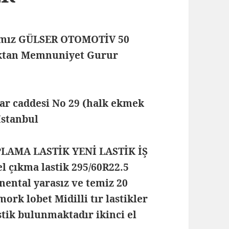
mamız GÜLSER OTOMOTİV 50
maktan Memnuniyet Gurur
lar caddesi No 29 (halk ekmek
 İstanbul
PLAMA LASTİK YENİ LASTİK İŞ
 çıkma lastik 295/60R22.5
inental yarasız ve temiz 20
mork lobet Midilli tır lastikler
stik bulunmaktadır ikinci el