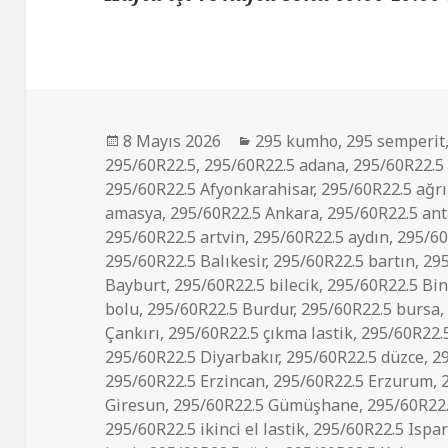
Yayın
Kategoriler
8 Mayıs 2026
295 kumho
,
295 semperit
tarihi
295/60R22.5
,
295/60R22.5 adana
,
295/60R22.5
295/60R22.5 Afyonkarahisar
,
295/60R22.5 ağrı
amasya
,
295/60R22.5 Ankara
,
295/60R22.5 ant
295/60R22.5 artvin
,
295/60R22.5 aydın
,
295/60
295/60R22.5 Balıkesir
,
295/60R22.5 bartın
,
29
Bayburt
,
295/60R22.5 bilecik
,
295/60R22.5 Bin
bolu
,
295/60R22.5 Burdur
,
295/60R22.5 bursa
Çankırı
,
295/60R22.5 çıkma lastik
,
295/60R22.
295/60R22.5 Diyarbakır
,
295/60R22.5 düzce
,
2
295/60R22.5 Erzincan
,
295/60R22.5 Erzurum
,
Giresun
,
295/60R22.5 Gümüşhane
,
295/60R22
295/60R22.5 ikinci el lastik
,
295/60R22.5 Ispar