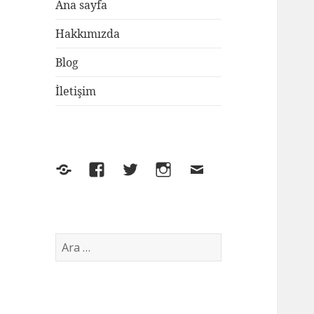
Ana sayfa
Hakkımızda
Blog
İletişim
Yelp
Facebook
Twitter
Instagram
E-
posta
Arama: