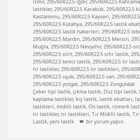
izmir
,
295/60R22.5 ığdır
,
295/60R22.5 Kahram
lastikler
,
295/60R22.5 Karabük
,
295/60R22.5 
Kastamonu
,
295/60R22.5 Kayseri
,
295/60R22.5 
295/60R22.5 Kütahya
,
295/60R22.5 lastik ebat
295/60R22.5 lastik haberleri
,
295/60R22.5 lobe
295/60R22.5 Mardin
,
295/60R22.5 Mersin
,
295
Muğla
,
295/60R22.5 Nevşehir
,
295/60R22.5 or
295/60R22.5 siirt
,
295/60R22.5 sıfır lastik
,
295
295/60R22.5 temiz lastik
,
295/60R22.5 tır lasti
tır lastikler
,
295/60R22.5 tır lastikleri
,
295/60R
295/60R22.5 uşak
,
295/60R22.5 van
,
295/60R22
295/60R22.5 yozgat
,
295/60R22.5 Zonguldak
Çeker tipi lastik
,
çıkma lastik
,
Düz tipi lastik
,
kaplama lastikler
,
kış lastik
,
lastik ebatları
,
la
lastikleri
,
midilli lastik
,
Ön lastik
,
römork last
tır lastikler
,
tır lastikleri
,
Tır Midilli lastik
,
Tır
295/60R22.5 İKİNCİ EL
Lastik
,
yeni lastik
bir yorum yapın