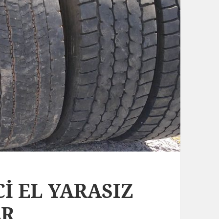
Cİ EL YARASIZ
ER