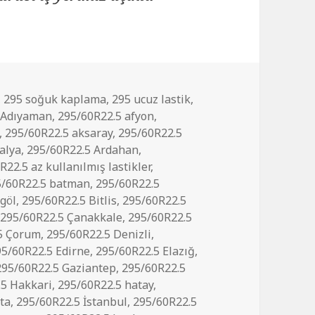
,
295 soğuk kaplama
,
295 ucuz lastik
,
 Adıyaman
,
295/60R22.5 afyon
,
,
295/60R22.5 aksaray
,
295/60R22.5
alya
,
295/60R22.5 Ardahan
,
R22.5 az kullanılmış lastikler
,
5/60R22.5 batman
,
295/60R22.5
göl
,
295/60R22.5 Bitlis
,
295/60R22.5
,
295/60R22.5 Çanakkale
,
295/60R22.5
5 Çorum
,
295/60R22.5 Denizli
,
95/60R22.5 Edirne
,
295/60R22.5 Elazığ
,
295/60R22.5 Gaziantep
,
295/60R22.5
.5 Hakkari
,
295/60R22.5 hatay
,
ta
,
295/60R22.5 İstanbul
,
295/60R22.5