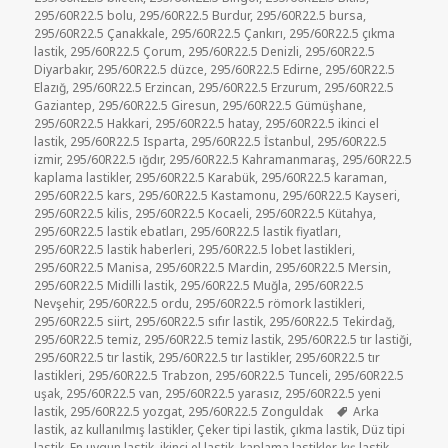
295/60R22.5 bolu
,
295/60R22.5 Burdur
,
295/60R22.5 bursa
,
295/60R22.5 Çanakkale
,
295/60R22.5 Çankırı
,
295/60R22.5 çıkma
lastik
,
295/60R22.5 Çorum
,
295/60R22.5 Denizli
,
295/60R22.5
Diyarbakır
,
295/60R22.5 düzce
,
295/60R22.5 Edirne
,
295/60R22.5
Elazığ
,
295/60R22.5 Erzincan
,
295/60R22.5 Erzurum
,
295/60R22.5
Gaziantep
,
295/60R22.5 Giresun
,
295/60R22.5 Gümüşhane
,
295/60R22.5 Hakkari
,
295/60R22.5 hatay
,
295/60R22.5 ikinci el
lastik
,
295/60R22.5 Isparta
,
295/60R22.5 İstanbul
,
295/60R22.5
izmir
,
295/60R22.5 ığdır
,
295/60R22.5 Kahramanmaraş
,
295/60R22.5
kaplama lastikler
,
295/60R22.5 Karabük
,
295/60R22.5 karaman
,
295/60R22.5 kars
,
295/60R22.5 Kastamonu
,
295/60R22.5 Kayseri
,
295/60R22.5 kilis
,
295/60R22.5 Kocaeli
,
295/60R22.5 Kütahya
,
295/60R22.5 lastik ebatları
,
295/60R22.5 lastik fiyatları
,
295/60R22.5 lastik haberleri
,
295/60R22.5 lobet lastikleri
,
295/60R22.5 Manisa
,
295/60R22.5 Mardin
,
295/60R22.5 Mersin
,
295/60R22.5 Midilli lastik
,
295/60R22.5 Muğla
,
295/60R22.5
Nevşehir
,
295/60R22.5 ordu
,
295/60R22.5 römork lastikleri
,
295/60R22.5 siirt
,
295/60R22.5 sıfır lastik
,
295/60R22.5 Tekirdağ
,
295/60R22.5 temiz
,
295/60R22.5 temiz lastik
,
295/60R22.5 tır lastiği
,
295/60R22.5 tır lastik
,
295/60R22.5 tır lastikler
,
295/60R22.5 tır
lastikleri
,
295/60R22.5 Trabzon
,
295/60R22.5 Tunceli
,
295/60R22.5
uşak
,
295/60R22.5 van
,
295/60R22.5 yarasız
,
295/60R22.5 yeni
Etiketler
lastik
,
295/60R22.5 yozgat
,
295/60R22.5 Zonguldak
Arka
lastik
,
az kullanılmış lastikler
,
Çeker tipi lastik
,
çıkma lastik
,
Düz tipi
lastik
,
En uygun lastik
,
ikinci el lastik
,
kaplama lastikler
,
kış lastik
,