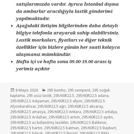
satışlarımızda vardır. Ayrıca İstanbul dışına
da ambarlar aracılığıyla lastik gönderimi
yapılmaktadır.
Aşağıdaki iletişim bilgilerinden daha detaylı
bilgiye telefonla arayarak sahip olabilirsiniz.
Lastik markaları, fiyatları ve diğer teknik
özellikler için bizlere günün her saati kolayca
ulaşmanız mümkündür.
Hafta içi ve hafta sonu 09.00-19.00 arası iş
yerimiz açıktır
Yayın
Kategoriler
8 Mayıs 2026
295 kumho
,
295 semperit
,
295 soğuk
tarihi
kaplama
,
295 ucuz lastik
,
295/60R22.5
,
295/60R22.5 adana
,
295/60R22.5 Adıyaman
,
295/60R22.5 afyon
,
295/60R22.5
Afyonkarahisar
,
295/60R22.5 ağrı
,
295/60R22.5 aksaray
,
295/60R22.5 amasya
,
295/60R22.5 Ankara
,
295/60R22.5 antalya
,
295/60R22.5 Ardahan
,
295/60R22.5 artvin
,
295/60R22.5 aydın
,
295/60R22.5 az kullanılmış lastikler
,
295/60R22.5 Balıkesir
,
295/60R22.5 bartın
,
295/60R22.5 batman
,
295/60R22.5 Bayburt
,
295/60R22.5 bilecik
,
295/60R22.5 Bingöl
,
295/60R22.5 Bitlis
,