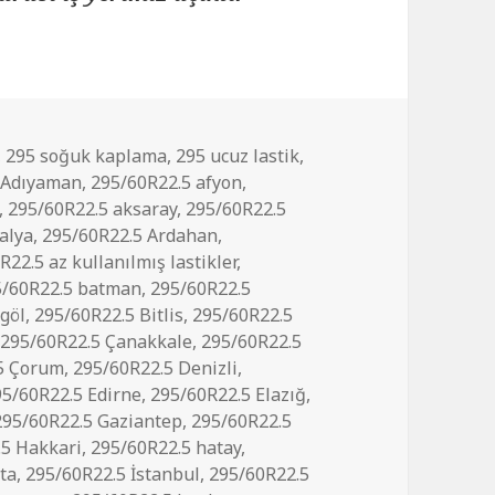
,
295 soğuk kaplama
,
295 ucuz lastik
,
 Adıyaman
,
295/60R22.5 afyon
,
,
295/60R22.5 aksaray
,
295/60R22.5
alya
,
295/60R22.5 Ardahan
,
R22.5 az kullanılmış lastikler
,
5/60R22.5 batman
,
295/60R22.5
göl
,
295/60R22.5 Bitlis
,
295/60R22.5
,
295/60R22.5 Çanakkale
,
295/60R22.5
5 Çorum
,
295/60R22.5 Denizli
,
95/60R22.5 Edirne
,
295/60R22.5 Elazığ
,
295/60R22.5 Gaziantep
,
295/60R22.5
.5 Hakkari
,
295/60R22.5 hatay
,
ta
,
295/60R22.5 İstanbul
,
295/60R22.5