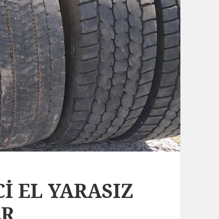
Cİ EL YARASIZ
ER