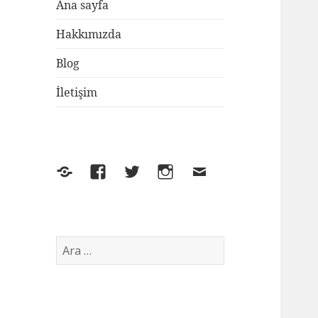
Ana sayfa
Hakkımızda
Blog
İletişim
Yelp
Facebook
Twitter
Instagram
E-
posta
Arama: