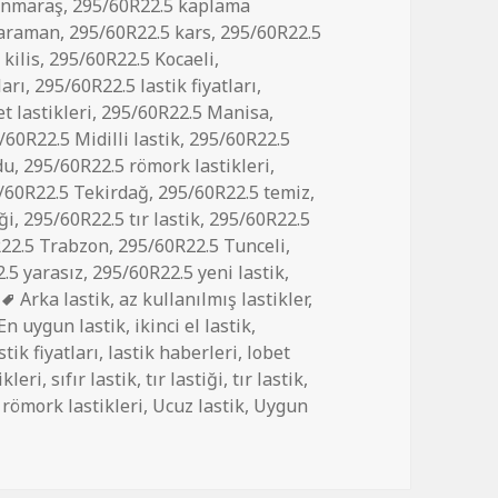
anmaraş
,
295/60R22.5 kaplama
karaman
,
295/60R22.5 kars
,
295/60R22.5
kilis
,
295/60R22.5 Kocaeli
,
ları
,
295/60R22.5 lastik fiyatları
,
t lastikleri
,
295/60R22.5 Manisa
,
/60R22.5 Midilli lastik
,
295/60R22.5
du
,
295/60R22.5 römork lastikleri
,
/60R22.5 Tekirdağ
,
295/60R22.5 temiz
,
ği
,
295/60R22.5 tır lastik
,
295/60R22.5
22.5 Trabzon
,
295/60R22.5 Tunceli
,
.5 yarasız
,
295/60R22.5 yeni lastik
,
Etiketler
Arka lastik
,
az kullanılmış lastikler
,
En uygun lastik
,
ikinci el lastik
,
stik fiyatları
,
lastik haberleri
,
lobet
ikleri
,
sıfır lastik
,
tır lastiği
,
tır lastik
,
 römork lastikleri
,
Ucuz lastik
,
Uygun
 YARASIZ ÇIKMA LASTİKLER için