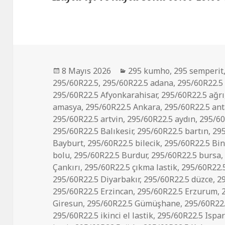
Yayın
Kategoriler
8 Mayıs 2026
295 kumho
,
295 semperit
tarihi
295/60R22.5
,
295/60R22.5 adana
,
295/60R22.5
295/60R22.5 Afyonkarahisar
,
295/60R22.5 ağrı
amasya
,
295/60R22.5 Ankara
,
295/60R22.5 ant
295/60R22.5 artvin
,
295/60R22.5 aydın
,
295/60
295/60R22.5 Balıkesir
,
295/60R22.5 bartın
,
29
Bayburt
,
295/60R22.5 bilecik
,
295/60R22.5 Bin
bolu
,
295/60R22.5 Burdur
,
295/60R22.5 bursa
Çankırı
,
295/60R22.5 çıkma lastik
,
295/60R22.
295/60R22.5 Diyarbakır
,
295/60R22.5 düzce
,
2
295/60R22.5 Erzincan
,
295/60R22.5 Erzurum
,
Giresun
,
295/60R22.5 Gümüşhane
,
295/60R22
295/60R22.5 ikinci el lastik
,
295/60R22.5 Ispar