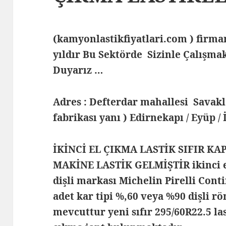
(kamyonlastikfiyatlari.com ) fir
yıldır Bu Sektörde Sizinle Çalış
Duyarız …
Adres : Defterdar mahallesi Savak
fabrikası yanı ) Edirnekapı / Eyüp /
İKİNCİ EL ÇIKMA LASTİK SIFIR KA
MAKİNE LASTİK GELMİŞTİR ikinci el
dişli markası Michelin Pirelli Cont
adet kar tipi %,60 veya %90 dişli rö
mevcuttur yeni sıfır 295/60R22.5 la