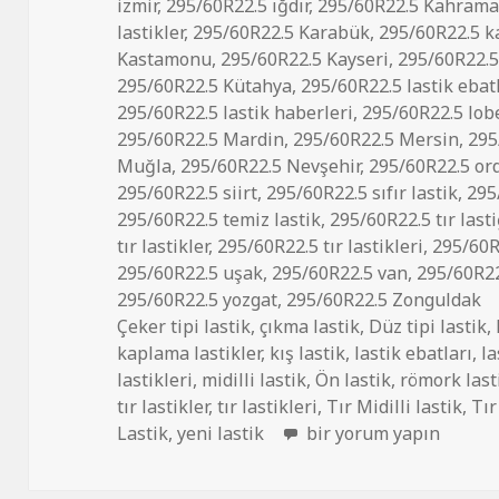
izmir
,
295/60R22.5 ığdır
,
295/60R22.5 Kahram
lastikler
,
295/60R22.5 Karabük
,
295/60R22.5 
Kastamonu
,
295/60R22.5 Kayseri
,
295/60R22.5 
295/60R22.5 Kütahya
,
295/60R22.5 lastik ebat
295/60R22.5 lastik haberleri
,
295/60R22.5 lobe
295/60R22.5 Mardin
,
295/60R22.5 Mersin
,
295
Muğla
,
295/60R22.5 Nevşehir
,
295/60R22.5 or
295/60R22.5 siirt
,
295/60R22.5 sıfır lastik
,
295
295/60R22.5 temiz lastik
,
295/60R22.5 tır lasti
tır lastikler
,
295/60R22.5 tır lastikleri
,
295/60R
295/60R22.5 uşak
,
295/60R22.5 van
,
295/60R22
295/60R22.5 yozgat
,
295/60R22.5 Zonguldak
Çeker tipi lastik
,
çıkma lastik
,
Düz tipi lastik
,
kaplama lastikler
,
kış lastik
,
lastik ebatları
,
la
lastikleri
,
midilli lastik
,
Ön lastik
,
römork last
tır lastikler
,
tır lastikleri
,
Tır Midilli lastik
,
Tır
295/60R22.5 İKİNCİ EL
Lastik
,
yeni lastik
bir yorum yapın