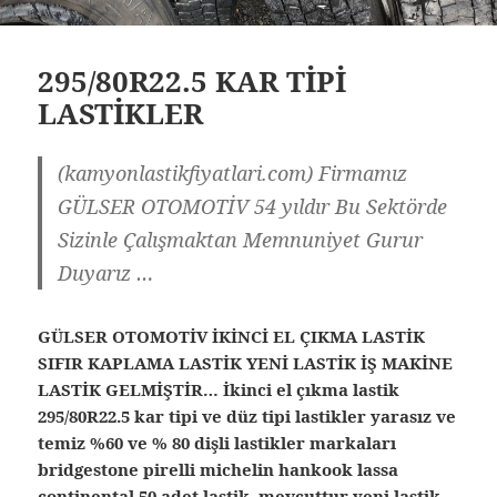
295/80R22.5 KAR TİPİ
LASTİKLER
(kamyonlastikfiyatlari.com) Firmamız
GÜLSER OTOMOTİV 54 yıldır Bu Sektörde
Sizinle Çalışmaktan Memnuniyet Gurur
Duyarız …
GÜLSER OTOMOTİV İKİNCİ EL ÇIKMA LASTİK
SIFIR KAPLAMA LASTİK YENİ LASTİK İŞ MAKİNE
LASTİK GELMİŞTİR… İkinci el çıkma lastik
295/80R22.5 kar tipi ve düz tipi lastikler yarasız ve
temiz %60 ve % 80 dişli lastikler markaları
bridgestone pirelli michelin hankook lassa
continental 50 adet lastik mevcuttur yeni lastik