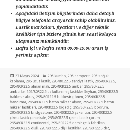
yapılmaktadır.
Aşağıdaki iletişim bilgilerinden daha detaylı
bilgiye telefonla arayarak sahip olabilirsiniz.
Lastik markaları, fiyatları ve diğer teknik
özellikler için bizlere günün her saati kolayca
ulaşmanız mümkündür.
Hafta içi ve hafta sonu 09.00-19.00 arası iş
yerimiz açıktır.
Yayın
Kategoriler
27 Mayıs 2024
295 kumho
,
295 semperit
,
295 soğuk
tarihi
kaplama
,
295 ucuz lastik
,
295/80.22.5 santiye lastik
,
295/80R22.5
,
295/80R22.5 alman malı
,
295/80R22.5 ambar
,
295/80R22.5
ambarlar
,
295/80R22.5 az kullanılmış lastikler Seyhan
,
295/80R22.5
balıkesir akcay
,
295/80R22.5 balıkesir gönen
,
295/80R22.5
bandırma
,
295/80R22.5 beton mikser afyon
,
295/80R22.5 beton
mikser lastikleri
,
295/80R22.5 bigadiç
,
295/80R22.5 bodrum
,
295/80R22.5 bridgestone
,
295/80R22.5 çeker tipi
,
295/80R22.5
çıkma lastik çanakkale
,
295/80R22.5 çıkma lastik çorum
,
295/80R22.5 continental
,
295/80R22.5 demir çelik fabrikası
,
295/80R22.5 dişli
,
295/80R22.5 dişli lastikler
,
295/80R22.5 drc
,