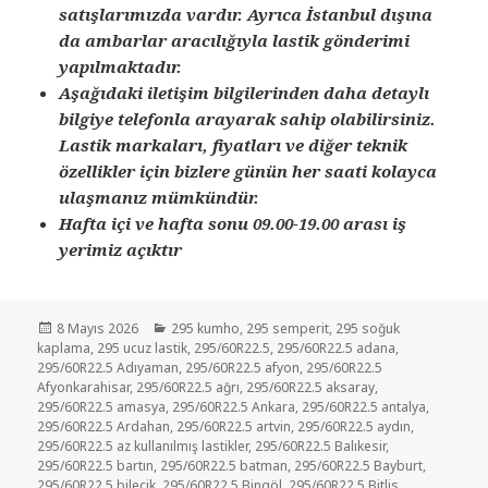
satışlarımızda vardır. Ayrıca İstanbul dışına
da ambarlar aracılığıyla lastik gönderimi
yapılmaktadır.
Aşağıdaki iletişim bilgilerinden daha detaylı
bilgiye telefonla arayarak sahip olabilirsiniz.
Lastik markaları, fiyatları ve diğer teknik
özellikler için bizlere günün her saati kolayca
ulaşmanız mümkündür.
Hafta içi ve hafta sonu 09.00-19.00 arası iş
yerimiz açıktır
Yayın
Kategoriler
8 Mayıs 2026
295 kumho
,
295 semperit
,
295 soğuk
tarihi
kaplama
,
295 ucuz lastik
,
295/60R22.5
,
295/60R22.5 adana
,
295/60R22.5 Adıyaman
,
295/60R22.5 afyon
,
295/60R22.5
Afyonkarahisar
,
295/60R22.5 ağrı
,
295/60R22.5 aksaray
,
295/60R22.5 amasya
,
295/60R22.5 Ankara
,
295/60R22.5 antalya
,
295/60R22.5 Ardahan
,
295/60R22.5 artvin
,
295/60R22.5 aydın
,
295/60R22.5 az kullanılmış lastikler
,
295/60R22.5 Balıkesir
,
295/60R22.5 bartın
,
295/60R22.5 batman
,
295/60R22.5 Bayburt
,
295/60R22.5 bilecik
,
295/60R22.5 Bingöl
,
295/60R22.5 Bitlis
,