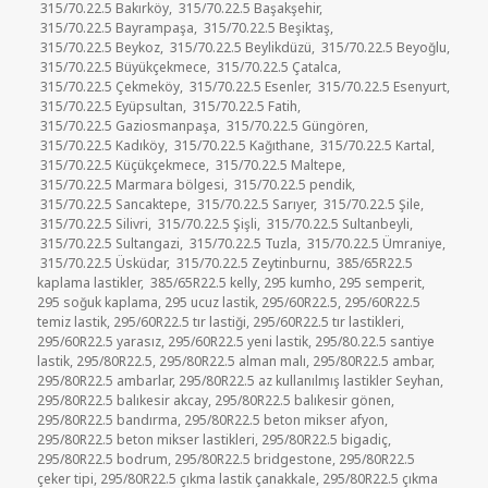
315/70.22.5 Bakırköy
,
315/70.22.5 Başakşehir
,
315/70.22.5 Bayrampaşa
,
315/70.22.5 Beşiktaş
,
315/70.22.5 Beykoz
,
315/70.22.5 Beylikdüzü
,
315/70.22.5 Beyoğlu
,
315/70.22.5 Büyükçekmece
,
315/70.22.5 Çatalca
,
315/70.22.5 Çekmeköy
,
315/70.22.5 Esenler
,
315/70.22.5 Esenyurt
,
315/70.22.5 Eyüpsultan
,
315/70.22.5 Fatih
,
315/70.22.5 Gaziosmanpaşa
,
315/70.22.5 Güngören
,
315/70.22.5 Kadıköy
,
315/70.22.5 Kağıthane
,
315/70.22.5 Kartal
,
315/70.22.5 Küçükçekmece
,
315/70.22.5 Maltepe
,
315/70.22.5 Marmara bölgesi
,
315/70.22.5 pendik
,
315/70.22.5 Sancaktepe
,
315/70.22.5 Sarıyer
,
315/70.22.5 Şile
,
315/70.22.5 Silivri
,
315/70.22.5 Şişli
,
315/70.22.5 Sultanbeyli
,
315/70.22.5 Sultangazi
,
315/70.22.5 Tuzla
,
315/70.22.5 Ümraniye
,
315/70.22.5 Üsküdar
,
315/70.22.5 Zeytinburnu
,
385/65R22.5
kaplama lastikler
,
385/65R22.5 kelly
,
295 kumho
,
295 semperit
,
295 soğuk kaplama
,
295 ucuz lastik
,
295/60R22.5
,
295/60R22.5
temiz lastik
,
295/60R22.5 tır lastiği
,
295/60R22.5 tır lastikleri
,
295/60R22.5 yarasız
,
295/60R22.5 yeni lastik
,
295/80.22.5 santiye
lastik
,
295/80R22.5
,
295/80R22.5 alman malı
,
295/80R22.5 ambar
,
295/80R22.5 ambarlar
,
295/80R22.5 az kullanılmış lastikler Seyhan
,
295/80R22.5 balıkesir akcay
,
295/80R22.5 balıkesir gönen
,
295/80R22.5 bandırma
,
295/80R22.5 beton mikser afyon
,
295/80R22.5 beton mikser lastikleri
,
295/80R22.5 bigadiç
,
295/80R22.5 bodrum
,
295/80R22.5 bridgestone
,
295/80R22.5
çeker tipi
,
295/80R22.5 çıkma lastik çanakkale
,
295/80R22.5 çıkma