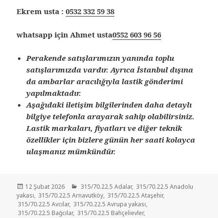
Ekrem usta :
0532 332 59 38
whatsapp için Ahmet usta
0552 603 96 56
Perakende satışlarımızın yanında toplu
satışlarımızda vardır. Ayrıca İstanbul dışına
da ambarlar aracılığıyla lastik gönderimi
yapılmaktadır.
Aşağıdaki iletişim bilgilerinden daha detaylı
bilgiye telefonla arayarak sahip olabilirsiniz.
Lastik markaları, fiyatları ve diğer teknik
özellikler için bizlere günün her saati kolayca
ulaşmanız mümkündür.
Yayın
Kategoriler
12 Şubat 2026
315/70.22.5 Adalar
,
315/70.22.5 Anadolu
tarihi
yakası
,
315/70.22.5 Arnavutköy
,
315/70.22.5 Ataşehir
,
315/70.22.5 Avcılar
,
315/70.22.5 Avrupa yakası
,
315/70.22.5 Bağcılar
,
315/70.22.5 Bahçelievler
,