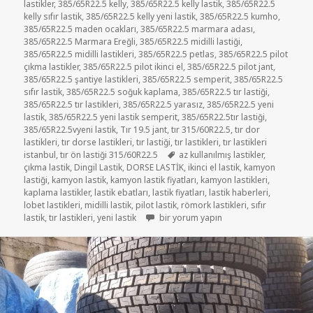
lastikler
,
385/65R22.5 kelly
,
385/65R22.5 kelly lastik
,
385/65R22.5
kelly sıfır lastik
,
385/65R22.5 kelly yeni lastik
,
385/65R22.5 kumho
,
385/65R22.5 maden ocakları
,
385/65R22.5 marmara adası
,
385/65R22.5 Marmara Ereğli
,
385/65R22.5 midilli lastiği
,
385/65R22.5 midilli lastikleri
,
385/65R22.5 petlas
,
385/65R22.5 pilot
çıkma lastikler
,
385/65R22.5 pilot ikinci el
,
385/65R22.5 pilot jant
,
385/65R22.5 şantiye lastikleri
,
385/65R22.5 semperit
,
385/65R22.5
sıfır lastik
,
385/65R22.5 soğuk kaplama
,
385/65R22.5 tır lastiği
,
385/65R22.5 tır lastikleri
,
385/65R22.5 yarasız
,
385/65R22.5 yeni
lastik
,
385/65R22.5 yeni lastik semperit
,
385/65R22.5tır lastiği
,
385/65R22.5vyeni lastik
,
Tır 19.5 jant
,
tır 315/60R22.5
,
tır dor
lastikleri
,
tır dorse lastikleri
,
tır lastiği
,
tır lastikleri
,
tır lastikleri
Etiketler
istanbul
,
tır ön lastiği 315/60R22.5
az kullanılmış lastikler
,
çıkma lastik
,
Dingil Lastik
,
DORSE LASTİK
,
ikinci el lastik
,
kamyon
lastiği
,
kamyon lastik
,
kamyon lastik fiyatları
,
kamyon lastikleri
,
kaplama lastikler
,
lastik ebatları
,
lastik fiyatları
,
lastik haberleri
,
lobet lastikleri
,
midilli lastik
,
pilot lastik
,
römork lastikleri
,
sıfır
TIR LASTİKLERİ İKİNCİ EL ÇIKMA LASTİKL
lastik
,
tır lastikleri
,
yeni lastik
bir yorum yapın