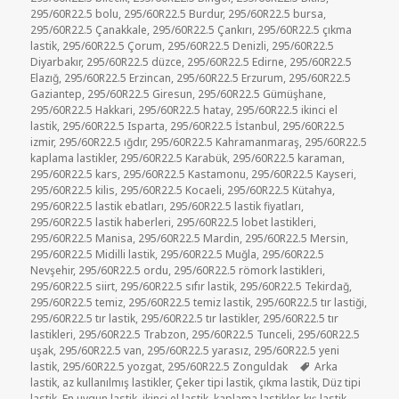
295/60R22.5 bolu
,
295/60R22.5 Burdur
,
295/60R22.5 bursa
,
295/60R22.5 Çanakkale
,
295/60R22.5 Çankırı
,
295/60R22.5 çıkma
lastik
,
295/60R22.5 Çorum
,
295/60R22.5 Denizli
,
295/60R22.5
Diyarbakır
,
295/60R22.5 düzce
,
295/60R22.5 Edirne
,
295/60R22.5
Elazığ
,
295/60R22.5 Erzincan
,
295/60R22.5 Erzurum
,
295/60R22.5
Gaziantep
,
295/60R22.5 Giresun
,
295/60R22.5 Gümüşhane
,
295/60R22.5 Hakkari
,
295/60R22.5 hatay
,
295/60R22.5 ikinci el
lastik
,
295/60R22.5 Isparta
,
295/60R22.5 İstanbul
,
295/60R22.5
izmir
,
295/60R22.5 ığdır
,
295/60R22.5 Kahramanmaraş
,
295/60R22.5
kaplama lastikler
,
295/60R22.5 Karabük
,
295/60R22.5 karaman
,
295/60R22.5 kars
,
295/60R22.5 Kastamonu
,
295/60R22.5 Kayseri
,
295/60R22.5 kilis
,
295/60R22.5 Kocaeli
,
295/60R22.5 Kütahya
,
295/60R22.5 lastik ebatları
,
295/60R22.5 lastik fiyatları
,
295/60R22.5 lastik haberleri
,
295/60R22.5 lobet lastikleri
,
295/60R22.5 Manisa
,
295/60R22.5 Mardin
,
295/60R22.5 Mersin
,
295/60R22.5 Midilli lastik
,
295/60R22.5 Muğla
,
295/60R22.5
Nevşehir
,
295/60R22.5 ordu
,
295/60R22.5 römork lastikleri
,
295/60R22.5 siirt
,
295/60R22.5 sıfır lastik
,
295/60R22.5 Tekirdağ
,
295/60R22.5 temiz
,
295/60R22.5 temiz lastik
,
295/60R22.5 tır lastiği
,
295/60R22.5 tır lastik
,
295/60R22.5 tır lastikler
,
295/60R22.5 tır
lastikleri
,
295/60R22.5 Trabzon
,
295/60R22.5 Tunceli
,
295/60R22.5
uşak
,
295/60R22.5 van
,
295/60R22.5 yarasız
,
295/60R22.5 yeni
Etiketler
lastik
,
295/60R22.5 yozgat
,
295/60R22.5 Zonguldak
Arka
lastik
,
az kullanılmış lastikler
,
Çeker tipi lastik
,
çıkma lastik
,
Düz tipi
lastik
,
En uygun lastik
,
ikinci el lastik
,
kaplama lastikler
,
kış lastik
,