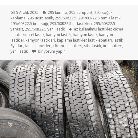
Yayın
Kategoriler
5 Aralık 2025
295 kumho
,
295 semperit
,
295 soğuk
tarihi
kaplama
,
295 ucuz lastik
,
295/60R22.5
,
295/60R22.5 temiz lastik
,
295/60R22.5 tır lastiği
,
295/60R22.5 tır lastikleri
,
295/60R22.5
Etiketler
yarasız
,
295/60R22.5 yeni lastik
az kullanılmış lastikler
,
çıkma
lastik
,
ikinci el lastik
,
kamyon lastiği
,
kamyon lastik
,
kamyon
lastikler
,
kamyon lastikleri
,
kaplama lastikler
,
lastik ebatları
,
lastik
fiyatları
,
lastik haberleri
,
römork lastikleri
,
sıfır lastik
,
tır lastikleri
,
için
yeni lastik
bir yorum yapın