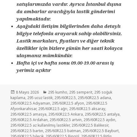
satışlarımızda vardır. Ayrıca İstanbul dışına
da ambarlar aracılığıyla lastik gönderimi
yapılmaktadır.
Aşağıdaki iletişim bilgilerinden daha detaylı
bilgiye telefonla arayarak sahip olabilirsiniz.
Lastik markaları, fiyatları ve diğer teknik
özellikler için bizlere günün her saati kolayca
ulaşmanız mümkündür.
Hafta içi ve hafta sonu 09.00-19.00 arası iş
yerimiz açıktır
Yayın
Kategoriler
8 Mayıs 2026
295 kumho
,
295 semperit
,
295 soğuk
tarihi
kaplama
,
295 ucuz lastik
,
295/60R22.5
,
295/60R22.5 adana
,
295/60R22.5 Adıyaman
,
295/60R22.5 afyon
,
295/60R22.5
Afyonkarahisar
,
295/60R22.5 ağrı
,
295/60R22.5 aksaray
,
295/60R22.5 amasya
,
295/60R22.5 Ankara
,
295/60R22.5 antalya
,
295/60R22.5 Ardahan
,
295/60R22.5 artvin
,
295/60R22.5 aydın
,
295/60R22.5 az kullanılmış lastikler
,
295/60R22.5 Balıkesir
,
295/60R22.5 bartın
,
295/60R22.5 batman
,
295/60R22.5 Bayburt
,
295/60R22.5 bilecik
,
295/60R22.5 Bingöl
,
295/60R22.5 Bitlis
,