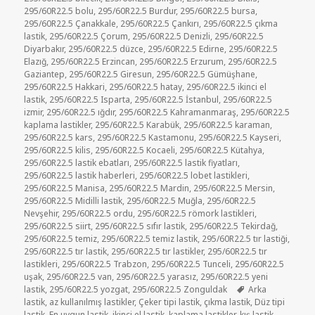
295/60R22.5 bolu
,
295/60R22.5 Burdur
,
295/60R22.5 bursa
,
295/60R22.5 Çanakkale
,
295/60R22.5 Çankırı
,
295/60R22.5 çıkma
lastik
,
295/60R22.5 Çorum
,
295/60R22.5 Denizli
,
295/60R22.5
Diyarbakır
,
295/60R22.5 düzce
,
295/60R22.5 Edirne
,
295/60R22.5
Elazığ
,
295/60R22.5 Erzincan
,
295/60R22.5 Erzurum
,
295/60R22.5
Gaziantep
,
295/60R22.5 Giresun
,
295/60R22.5 Gümüşhane
,
295/60R22.5 Hakkari
,
295/60R22.5 hatay
,
295/60R22.5 ikinci el
lastik
,
295/60R22.5 Isparta
,
295/60R22.5 İstanbul
,
295/60R22.5
izmir
,
295/60R22.5 ığdır
,
295/60R22.5 Kahramanmaraş
,
295/60R22.5
kaplama lastikler
,
295/60R22.5 Karabük
,
295/60R22.5 karaman
,
295/60R22.5 kars
,
295/60R22.5 Kastamonu
,
295/60R22.5 Kayseri
,
295/60R22.5 kilis
,
295/60R22.5 Kocaeli
,
295/60R22.5 Kütahya
,
295/60R22.5 lastik ebatları
,
295/60R22.5 lastik fiyatları
,
295/60R22.5 lastik haberleri
,
295/60R22.5 lobet lastikleri
,
295/60R22.5 Manisa
,
295/60R22.5 Mardin
,
295/60R22.5 Mersin
,
295/60R22.5 Midilli lastik
,
295/60R22.5 Muğla
,
295/60R22.5
Nevşehir
,
295/60R22.5 ordu
,
295/60R22.5 römork lastikleri
,
295/60R22.5 siirt
,
295/60R22.5 sıfır lastik
,
295/60R22.5 Tekirdağ
,
295/60R22.5 temiz
,
295/60R22.5 temiz lastik
,
295/60R22.5 tır lastiği
,
295/60R22.5 tır lastik
,
295/60R22.5 tır lastikler
,
295/60R22.5 tır
lastikleri
,
295/60R22.5 Trabzon
,
295/60R22.5 Tunceli
,
295/60R22.5
uşak
,
295/60R22.5 van
,
295/60R22.5 yarasız
,
295/60R22.5 yeni
Etiketler
lastik
,
295/60R22.5 yozgat
,
295/60R22.5 Zonguldak
Arka
lastik
,
az kullanılmış lastikler
,
Çeker tipi lastik
,
çıkma lastik
,
Düz tipi
lastik
,
En uygun lastik
,
ikinci el lastik
,
kaplama lastikler
,
kış lastik
,