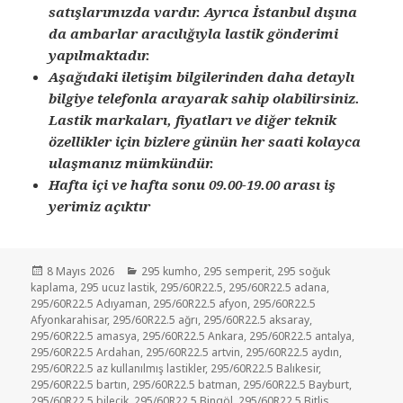
satışlarımızda vardır. Ayrıca İstanbul dışına
da ambarlar aracılığıyla lastik gönderimi
yapılmaktadır.
Aşağıdaki iletişim bilgilerinden daha detaylı
bilgiye telefonla arayarak sahip olabilirsiniz.
Lastik markaları, fiyatları ve diğer teknik
özellikler için bizlere günün her saati kolayca
ulaşmanız mümkündür.
Hafta içi ve hafta sonu 09.00-19.00 arası iş
yerimiz açıktır
Yayın
Kategoriler
8 Mayıs 2026
295 kumho
,
295 semperit
,
295 soğuk
tarihi
kaplama
,
295 ucuz lastik
,
295/60R22.5
,
295/60R22.5 adana
,
295/60R22.5 Adıyaman
,
295/60R22.5 afyon
,
295/60R22.5
Afyonkarahisar
,
295/60R22.5 ağrı
,
295/60R22.5 aksaray
,
295/60R22.5 amasya
,
295/60R22.5 Ankara
,
295/60R22.5 antalya
,
295/60R22.5 Ardahan
,
295/60R22.5 artvin
,
295/60R22.5 aydın
,
295/60R22.5 az kullanılmış lastikler
,
295/60R22.5 Balıkesir
,
295/60R22.5 bartın
,
295/60R22.5 batman
,
295/60R22.5 Bayburt
,
295/60R22.5 bilecik
,
295/60R22.5 Bingöl
,
295/60R22.5 Bitlis
,