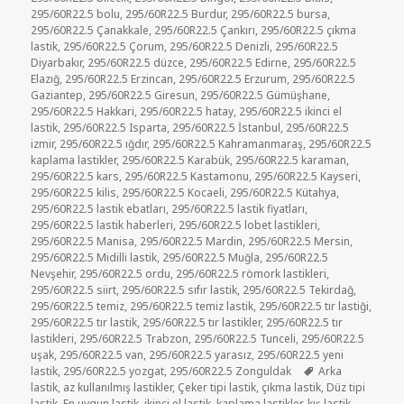
295/60R22.5 bolu
,
295/60R22.5 Burdur
,
295/60R22.5 bursa
,
295/60R22.5 Çanakkale
,
295/60R22.5 Çankırı
,
295/60R22.5 çıkma
lastik
,
295/60R22.5 Çorum
,
295/60R22.5 Denizli
,
295/60R22.5
Diyarbakır
,
295/60R22.5 düzce
,
295/60R22.5 Edirne
,
295/60R22.5
Elazığ
,
295/60R22.5 Erzincan
,
295/60R22.5 Erzurum
,
295/60R22.5
Gaziantep
,
295/60R22.5 Giresun
,
295/60R22.5 Gümüşhane
,
295/60R22.5 Hakkari
,
295/60R22.5 hatay
,
295/60R22.5 ikinci el
lastik
,
295/60R22.5 Isparta
,
295/60R22.5 İstanbul
,
295/60R22.5
izmir
,
295/60R22.5 ığdır
,
295/60R22.5 Kahramanmaraş
,
295/60R22.5
kaplama lastikler
,
295/60R22.5 Karabük
,
295/60R22.5 karaman
,
295/60R22.5 kars
,
295/60R22.5 Kastamonu
,
295/60R22.5 Kayseri
,
295/60R22.5 kilis
,
295/60R22.5 Kocaeli
,
295/60R22.5 Kütahya
,
295/60R22.5 lastik ebatları
,
295/60R22.5 lastik fiyatları
,
295/60R22.5 lastik haberleri
,
295/60R22.5 lobet lastikleri
,
295/60R22.5 Manisa
,
295/60R22.5 Mardin
,
295/60R22.5 Mersin
,
295/60R22.5 Midilli lastik
,
295/60R22.5 Muğla
,
295/60R22.5
Nevşehir
,
295/60R22.5 ordu
,
295/60R22.5 römork lastikleri
,
295/60R22.5 siirt
,
295/60R22.5 sıfır lastik
,
295/60R22.5 Tekirdağ
,
295/60R22.5 temiz
,
295/60R22.5 temiz lastik
,
295/60R22.5 tır lastiği
,
295/60R22.5 tır lastik
,
295/60R22.5 tır lastikler
,
295/60R22.5 tır
lastikleri
,
295/60R22.5 Trabzon
,
295/60R22.5 Tunceli
,
295/60R22.5
uşak
,
295/60R22.5 van
,
295/60R22.5 yarasız
,
295/60R22.5 yeni
Etiketler
lastik
,
295/60R22.5 yozgat
,
295/60R22.5 Zonguldak
Arka
lastik
,
az kullanılmış lastikler
,
Çeker tipi lastik
,
çıkma lastik
,
Düz tipi
lastik
,
En uygun lastik
,
ikinci el lastik
,
kaplama lastikler
,
kış lastik
,