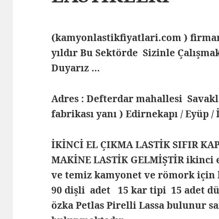
(kamyonlastikfiyatlari.com ) fir
yıldır Bu Sektörde Sizinle Çalış
Duyarız …
Adres : Defterdar mahallesi Savak
fabrikası yanı ) Edirnekapı / Eyüp /
İKİNCİ EL ÇIKMA LASTİK SIFIR KA
MAKİNE LASTİK GELMİŞTİR ikinci el 
ve temiz kamyonet ve römork için 
90 dişli adet 15 kar tipi 15 adet dü
özka Petlas Pirelli Lassa bulunur 