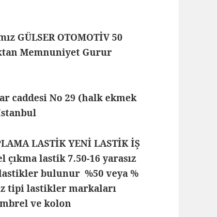
mamız GÜLSER OTOMOTİV 50
maktan Memnuniyet Gurur
lar caddesi No 29 (halk ekmek
 İstanbul
PLAMA LASTİK YENİ LASTİK İŞ
çıkma lastik 7.50-16 yarasız
lastikler bulunur %50 veya %
z tipi lastikler markaları
sambrel ve kolon