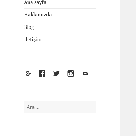
Ana sayfa
Hakkımızda
Blog
İletişim
Yelp
Facebook
Twitter
Instagram
E-
posta
Arama: