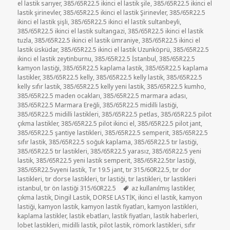
el lastik sarıyer
,
385/65R22.5 ikinci el lastik şile
,
385/65R22.5 ikinci el
lastik şirinevler
,
385/65R22.5 ikinci el lastik Şirinevler
,
385/65R22.5
ikinci el lastik şişli
,
385/65R22.5 ikinci el lastik sultanbeyli
,
385/65R22.5 ikinci el lastik sultangazi
,
385/65R22.5 ikinci el lastik
tuzla
,
385/65R22.5 ikinci el lastik ümraniye
,
385/65R22.5 ikinci el
lastik üsküdar
,
385/65R22.5 ikinci el lastik Uzunköprü
,
385/65R22.5
ikinci el lastik zeytinburnu
,
385/65R22.5 İstanbul
,
385/65R22.5
kamyon lastiği
,
385/65R22.5 kaplama lastik
,
385/65R22.5 kaplama
lastikler
,
385/65R22.5 kelly
,
385/65R22.5 kelly lastik
,
385/65R22.5
kelly sıfır lastik
,
385/65R22.5 kelly yeni lastik
,
385/65R22.5 kumho
,
385/65R22.5 maden ocakları
,
385/65R22.5 marmara adası
,
385/65R22.5 Marmara Ereğli
,
385/65R22.5 midilli lastiği
,
385/65R22.5 midilli lastikleri
,
385/65R22.5 petlas
,
385/65R22.5 pilot
çıkma lastikler
,
385/65R22.5 pilot ikinci el
,
385/65R22.5 pilot jant
,
385/65R22.5 şantiye lastikleri
,
385/65R22.5 semperit
,
385/65R22.5
sıfır lastik
,
385/65R22.5 soğuk kaplama
,
385/65R22.5 tır lastiği
,
385/65R22.5 tır lastikleri
,
385/65R22.5 yarasız
,
385/65R22.5 yeni
lastik
,
385/65R22.5 yeni lastik semperit
,
385/65R22.5tır lastiği
,
385/65R22.5vyeni lastik
,
Tır 19.5 jant
,
tır 315/60R22.5
,
tır dor
lastikleri
,
tır dorse lastikleri
,
tır lastiği
,
tır lastikleri
,
tır lastikleri
Etiketler
istanbul
,
tır ön lastiği 315/60R22.5
az kullanılmış lastikler
,
çıkma lastik
,
Dingil Lastik
,
DORSE LASTİK
,
ikinci el lastik
,
kamyon
lastiği
,
kamyon lastik
,
kamyon lastik fiyatları
,
kamyon lastikleri
,
kaplama lastikler
,
lastik ebatları
,
lastik fiyatları
,
lastik haberleri
,
lobet lastikleri
,
midilli lastik
,
pilot lastik
,
römork lastikleri
,
sıfır