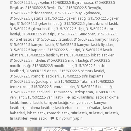
315/60R22.5 başakşehir
,
315/60R22.5 Bayrampaşa
,
315/60R22.5
Beşiktaş
,
315/60R22.5 Beylikdüzü
,
315/60R22.5 Beyoğlu
,
315/60R22.5 bridgestone
,
315/60R22.5 büyükçekmece
,
315/60R22.5 Çatalca
,
315/60R22.5 çeker lastiği
,
315/60R22.5 çeker
tipi
,
315/60R22.5 çeker tır lastiği
,
315/60R22.5 çıkma ikinci el lastik
,
315/60R22.5 çıkma lastikler
,
315/60R22.5 dişli
,
315/60R22.5 dorse
lastiği
,
315/60R22.5 düz tipi
,
315/60R22.5 Güngören
,
315/60R22.5
ikinci el lastikler
,
315/60R22.5 İstanbul
,
315/60R22.5 kamyon lastiği
,
315/60R22.5 kamyon lastik
,
315/60R22.5 kamyon lastik fiyatları
,
315/60R22.5 kaplama
,
315/60R22.5 kar tipi
,
315/60R22.5 lastik
ebatları
,
315/60R22.5 lastik fiyatları
,
315/60R22.5 lobet lastikleri
,
315/60R22.5 michelin
,
315/60R22.5 midili lastiği
,
315/60R22.5
midilli lastiği
,
315/60R22.5 midilli lastik
,
315/60R22.5 midilli
lastikleri
,
315/60R22.5 ön tipi
,
315/60R22.5 römork lastiği
,
315/60R22.5 römork lastikleri
,
315/60R22.5 sıfır kaplama
,
315/60R22.5 soğuk kaplama
,
315/60R22.5 Taksim
,
315/60R22.5
temiz çıkma
,
315/60R22.5 temiz lastikler
,
315/60R22.5 tır lastiği
,
315/60R22.5 tır lastikleri
,
315/60R22.5 Tozkoparan
,
315/60R22.5
Etiketler
yeni jant
,
315/60R22.5 yeni lastik
az kullanılmış lastikler
,
çıkma
lastik
,
ikinci el lastik
,
kamyon lastiği
,
kamyon lastik
,
kamyon
lastikleri
,
kaplama lastikler
,
lastik ebatları
,
lastik fiyatları
,
lastik
haberleri
,
lobet lastik
,
römork lastik
,
sıfır lastik
,
tır lastiği
,
tır lastik
,
315-60R22.5 İKİNCİ EL ÇIKMA LASTİKLER için
tır lastikleri
,
yeni lastik
bir yorum yapın