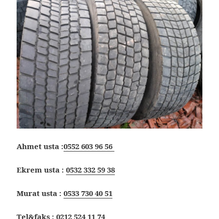
Ahmet usta :
0552 603 96 56
Ekrem usta :
0532 332 59 38
Murat usta :
0533 730 40 51
Tel&faks :
0212 524 11 74