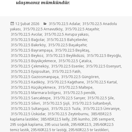
ulaşmanız mümkündür.
Yayın
Kategoriler
12 Şubat 2026
315/70.22.5 Adalar
,
315/70.22.5 Anadolu
tarihi
yakası
,
315/70.22.5 Arnavutköy
,
315/70.22.5 Ataşehir
,
315/70.22.5 Avcılar
,
315/70.22.5 Avrupa yakası
,
315/70.22.5 Bağcılar
,
315/70.22.5 Bahçelievler
,
315/70.22.5 Bakırköy
,
315/70.22.5 Başakşehir
,
315/70.22.5 Bayrampaşa
,
315/70.22.5 Beşiktaş
,
315/70.22.5 Beykoz
,
315/70.22.5 Beylikdüzü
,
315/70.22.5 Beyoğlu
,
315/70.22.5 Büyükçekmece
,
315/70.22.5 Çatalca
,
315/70.22.5 Çekmeköy
,
315/70.22.5 Esenler
,
315/70.22.5 Esenyurt
,
315/70.22.5 Eyüpsultan
,
315/70.22.5 Fatih
,
315/70.22.5 Gaziosmanpaşa
,
315/70.22.5 Güngören
,
315/70.22.5 Kadıköy
,
315/70.22.5 Kağıthane
,
315/70.22.5 Kartal
,
315/70.22.5 Küçükçekmece
,
315/70.22.5 Maltepe
,
315/70.22.5 Marmara bölgesi
,
315/70.22.5 pendik
,
315/70.22.5 Sancaktepe
,
315/70.22.5 Sarıyer
,
315/70.22.5 Şile
,
315/70.22.5 Silivri
,
315/70.22.5 Şişli
,
315/70.22.5 Sultanbeyli
,
315/70.22.5 Sultangazi
,
315/70.22.5 Tuzla
,
315/70.22.5 Ümraniye
,
315/70.22.5 Üsküdar
,
315/70.22.5 Zeytinburnu
,
385/65R22.5
kaplama lastikler
,
385/65R22.5 kelly
,
295 kumho
,
295 semperit
,
295 soğuk kaplama
,
295 ucuz lastik
,
295/60R22.5
,
295/60R22.5
temiz lastik
,
295/60R22.5 tır lastiği
,
295/60R22.5 tır lastikleri
,