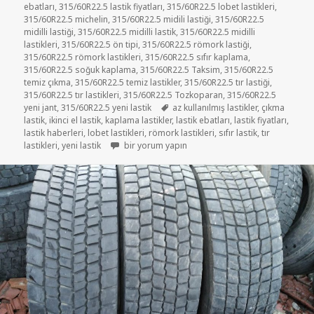
ebatları
,
315/60R22.5 lastik fiyatları
,
315/60R22.5 lobet lastikleri
,
315/60R22.5 michelin
,
315/60R22.5 midili lastiği
,
315/60R22.5
midilli lastiği
,
315/60R22.5 midilli lastik
,
315/60R22.5 midilli
lastikleri
,
315/60R22.5 ön tipi
,
315/60R22.5 römork lastiği
,
315/60R22.5 römork lastikleri
,
315/60R22.5 sıfır kaplama
,
315/60R22.5 soğuk kaplama
,
315/60R22.5 Taksim
,
315/60R22.5
temiz çıkma
,
315/60R22.5 temiz lastikler
,
315/60R22.5 tır lastiği
,
315/60R22.5 tır lastikleri
,
315/60R22.5 Tozkoparan
,
315/60R22.5
Etiketler
yeni jant
,
315/60R22.5 yeni lastik
az kullanılmış lastikler
,
çıkma
lastik
,
ikinci el lastik
,
kaplama lastikler
,
lastik ebatları
,
lastik fiyatları
,
lastik haberleri
,
lobet lastikleri
,
römork lastikleri
,
sıfır lastik
,
tır
315-60-22.5 DİŞLİ TIR LASTİKLER için
lastikleri
,
yeni lastik
bir yorum yapın