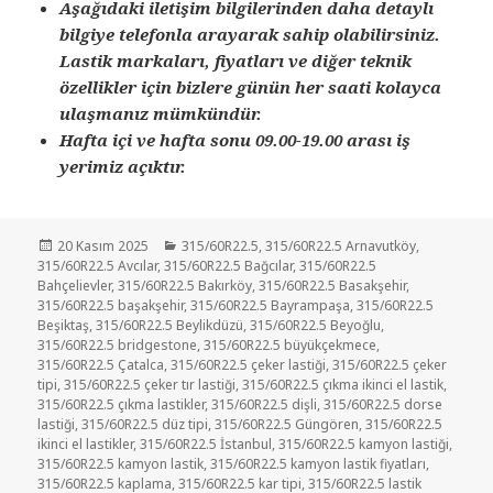
Aşağıdaki iletişim bilgilerinden daha detaylı
bilgiye telefonla arayarak sahip olabilirsiniz.
Lastik markaları, fiyatları ve diğer teknik
özellikler için bizlere günün her saati kolayca
ulaşmanız mümkündür.
Hafta içi ve hafta sonu 09.00-19.00 arası iş
yerimiz açıktır.
Yayın
Kategoriler
20 Kasım 2025
315/60R22.5
,
315/60R22.5 Arnavutköy
,
tarihi
315/60R22.5 Avcılar
,
315/60R22.5 Bağcılar
,
315/60R22.5
Bahçelievler
,
315/60R22.5 Bakırköy
,
315/60R22.5 Basakşehir
,
315/60R22.5 başakşehir
,
315/60R22.5 Bayrampaşa
,
315/60R22.5
Beşiktaş
,
315/60R22.5 Beylikdüzü
,
315/60R22.5 Beyoğlu
,
315/60R22.5 bridgestone
,
315/60R22.5 büyükçekmece
,
315/60R22.5 Çatalca
,
315/60R22.5 çeker lastiği
,
315/60R22.5 çeker
tipi
,
315/60R22.5 çeker tır lastiği
,
315/60R22.5 çıkma ikinci el lastik
,
315/60R22.5 çıkma lastikler
,
315/60R22.5 dişli
,
315/60R22.5 dorse
lastiği
,
315/60R22.5 düz tipi
,
315/60R22.5 Güngören
,
315/60R22.5
ikinci el lastikler
,
315/60R22.5 İstanbul
,
315/60R22.5 kamyon lastiği
,
315/60R22.5 kamyon lastik
,
315/60R22.5 kamyon lastik fiyatları
,
315/60R22.5 kaplama
,
315/60R22.5 kar tipi
,
315/60R22.5 lastik