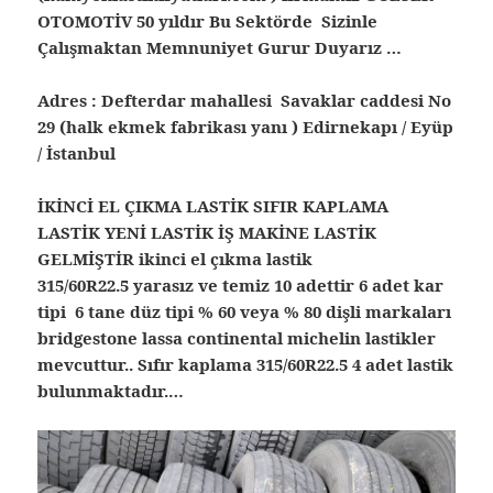
OTOMOTİV 50 yıldır Bu Sektörde Sizinle
Çalışmaktan Memnuniyet Gurur Duyarız …
Adres : Defterdar mahallesi Savaklar caddesi No
29 (halk ekmek fabrikası yanı ) Edirnekapı / Eyüp
/ İstanbul
İKİNCİ EL ÇIKMA LASTİK SIFIR KAPLAMA
LASTİK YENİ LASTİK İŞ MAKİNE LASTİK
GELMİŞTİR ikinci el çıkma lastik
315/60R22.5 yarasız ve temiz 10 adettir 6 adet kar
tipi 6 tane düz tipi % 60 veya % 80 dişli markaları
bridgestone lassa continental michelin lastikler
mevcuttur.. Sıfır kaplama 315/60R22.5 4 adet lastik
bulunmaktadır.…