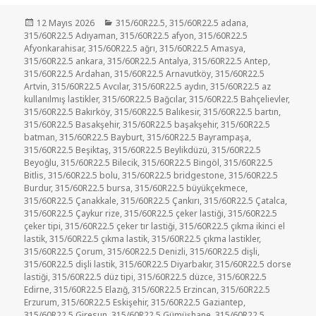
Yayın
Kategoriler
12 Mayıs 2026
315/60R22.5
,
315/60R22.5 adana
,
tarihi
315/60R22.5 Adıyaman
,
315/60R22.5 afyon
,
315/60R22.5
Afyonkarahisar
,
315/60R22.5 ağrı
,
315/60R22.5 Amasya
,
315/60R22.5 ankara
,
315/60R22.5 Antalya
,
315/60R22.5 Antep
,
315/60R22.5 Ardahan
,
315/60R22.5 Arnavutköy
,
315/60R22.5
Artvin
,
315/60R22.5 Avcılar
,
315/60R22.5 aydın
,
315/60R22.5 az
kullanılmış lastikler
,
315/60R22.5 Bağcılar
,
315/60R22.5 Bahçelievler
,
315/60R22.5 Bakırköy
,
315/60R22.5 Balıkesir
,
315/60R22.5 bartın
,
315/60R22.5 Basakşehir
,
315/60R22.5 başakşehir
,
315/60R22.5
batman
,
315/60R22.5 Bayburt
,
315/60R22.5 Bayrampaşa
,
315/60R22.5 Beşiktaş
,
315/60R22.5 Beylikdüzü
,
315/60R22.5
Beyoğlu
,
315/60R22.5 Bilecik
,
315/60R22.5 Bingöl
,
315/60R22.5
Bitlis
,
315/60R22.5 bolu
,
315/60R22.5 bridgestone
,
315/60R22.5
Burdur
,
315/60R22.5 bursa
,
315/60R22.5 büyükçekmece
,
315/60R22.5 Çanakkale
,
315/60R22.5 Çankırı
,
315/60R22.5 Çatalca
,
315/60R22.5 Çaykur rize
,
315/60R22.5 çeker lastiği
,
315/60R22.5
çeker tipi
,
315/60R22.5 çeker tır lastiği
,
315/60R22.5 çıkma ikinci el
lastik
,
315/60R22.5 çıkma lastik
,
315/60R22.5 çıkma lastikler
,
315/60R22.5 Çorum
,
315/60R22.5 Denizli
,
315/60R22.5 dişli
,
315/60R22.5 dişli lastik
,
315/60R22.5 Diyarbakır
,
315/60R22.5 dorse
lastiği
,
315/60R22.5 düz tipi
,
315/60R22.5 düzce
,
315/60R22.5
Edirne
,
315/60R22.5 Elazığ
,
315/60R22.5 Erzincan
,
315/60R22.5
Erzurum
,
315/60R22.5 Eskişehir
,
315/60R22.5 Gaziantep
,
315/60R22.5 Giresun
,
315/60R22.5 Gümüşhane
,
315/60R22.5