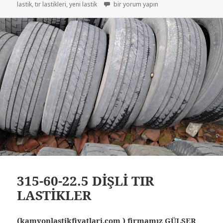
TIR LASTİKLERİ İKİNCİ EL ÇIKMA LASTİKL
lastik
,
tır lastikleri
,
yeni lastik
bir yorum yapın
315-60-22.5 DİŞLİ TIR
LASTİKLER
(kamyonlastikfiyatlari.com ) firmamız GÜLSER