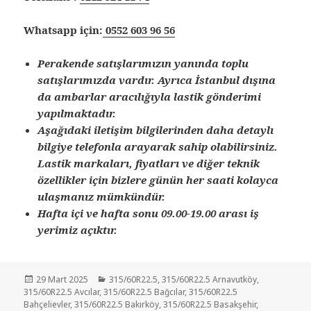
Whatsapp için:
0552 603 96 56
Perakende satışlarımızın yanında toplu
satışlarımızda vardır. Ayrıca İstanbul dışına
da ambarlar aracılığıyla lastik gönderimi
yapılmaktadır.
Aşağıdaki iletişim bilgilerinden daha detaylı
bilgiye telefonla arayarak sahip olabilirsiniz.
Lastik markaları, fiyatları ve diğer teknik
özellikler için bizlere günün her saati kolayca
ulaşmanız mümkündür.
Hafta içi ve hafta sonu 09.00-19.00 arası iş
yerimiz açıktır.
Yayın
Kategoriler
29 Mart 2025
315/60R22.5
,
315/60R22.5 Arnavutköy
,
tarihi
315/60R22.5 Avcılar
,
315/60R22.5 Bağcılar
,
315/60R22.5
Bahçelievler
,
315/60R22.5 Bakırköy
,
315/60R22.5 Basakşehir
,