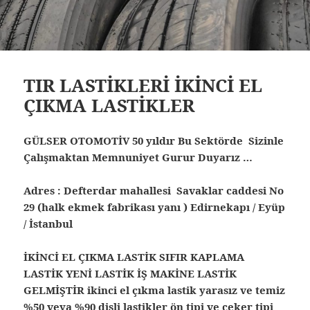
TIR LASTİKLERİ İKİNCİ EL
ÇIKMA LASTİKLER
GÜLSER OTOMOTİV 50 yıldır Bu Sektörde Sizinle
Çalışmaktan Memnuniyet Gurur Duyarız …
Adres : Defterdar mahallesi Savaklar caddesi No
29 (halk ekmek fabrikası yanı ) Edirnekapı / Eyüp
/ İstanbul
İKİNCİ EL ÇIKMA LASTİK SIFIR KAPLAMA
LASTİK YENİ LASTİK İŞ MAKİNE LASTİK
GELMİŞTİR ikinci el çıkma lastik yarasız ve temiz
%50 veya %90 dişli lastikler ön tipi ve çeker tipi