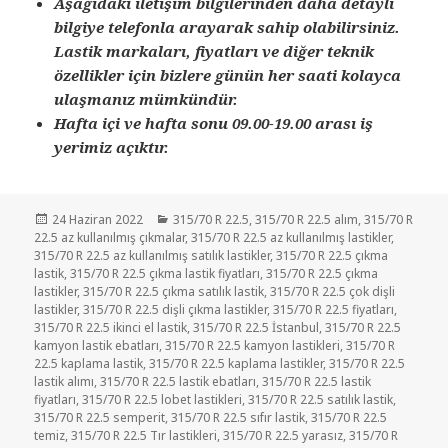
Aşağıdaki iletişim bilgilerinden daha detaylı
bilgiye telefonla arayarak sahip olabilirsiniz.
Lastik markaları, fiyatları ve diğer teknik
özellikler için bizlere günün her saati kolayca
ulaşmanız mümkündür.
Hafta içi ve hafta sonu 09.00-19.00 arası iş
yerimiz açıktır.
Yayın
Kategoriler
24 Haziran 2022
315/70 R 22.5
,
315/70 R 22.5 alım
,
315/70 R
tarihi
22.5 az kullanılmış çıkmalar
,
315/70 R 22.5 az kullanılmış lastikler
,
315/70 R 22.5 az kullanılmış satılık lastikler
,
315/70 R 22.5 çıkma
lastik
,
315/70 R 22.5 çıkma lastik fiyatları
,
315/70 R 22.5 çıkma
lastikler
,
315/70 R 22.5 çıkma satılık lastik
,
315/70 R 22.5 çok dişli
lastikler
,
315/70 R 22.5 dişli çıkma lastikler
,
315/70 R 22.5 fiyatları
,
315/70 R 22.5 ikinci el lastik
,
315/70 R 22.5 İstanbul
,
315/70 R 22.5
kamyon lastik ebatları
,
315/70 R 22.5 kamyon lastikleri
,
315/70 R
22.5 kaplama lastik
,
315/70 R 22.5 kaplama lastikler
,
315/70 R 22.5
lastik alımı
,
315/70 R 22.5 lastik ebatları
,
315/70 R 22.5 lastik
fiyatları
,
315/70 R 22.5 lobet lastikleri
,
315/70 R 22.5 satılık lastik
,
315/70 R 22.5 semperit
,
315/70 R 22.5 sıfır lastik
,
315/70 R 22.5
temiz
,
315/70 R 22.5 Tır lastikleri
,
315/70 R 22.5 yarasız
,
315/70 R