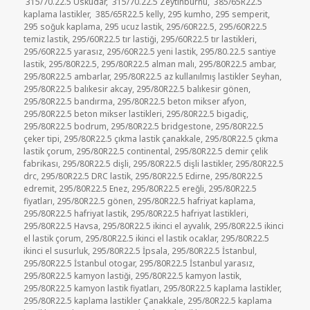
315/70.22.5 Üsküdar
,
315/70.22.5 Zeytinburnu
,
385/65R22.5
kaplama lastikler
,
385/65R22.5 kelly
,
295 kumho
,
295 semperit
,
295 soğuk kaplama
,
295 ucuz lastik
,
295/60R22.5
,
295/60R22.5
temiz lastik
,
295/60R22.5 tır lastiği
,
295/60R22.5 tır lastikleri
,
295/60R22.5 yarasız
,
295/60R22.5 yeni lastik
,
295/80.22.5 santiye
lastik
,
295/80R22.5
,
295/80R22.5 alman malı
,
295/80R22.5 ambar
,
295/80R22.5 ambarlar
,
295/80R22.5 az kullanılmış lastikler Seyhan
,
295/80R22.5 balıkesir akcay
,
295/80R22.5 balıkesir gönen
,
295/80R22.5 bandırma
,
295/80R22.5 beton mikser afyon
,
295/80R22.5 beton mikser lastikleri
,
295/80R22.5 bigadiç
,
295/80R22.5 bodrum
,
295/80R22.5 bridgestone
,
295/80R22.5
çeker tipi
,
295/80R22.5 çıkma lastik çanakkale
,
295/80R22.5 çıkma
lastik çorum
,
295/80R22.5 continental
,
295/80R22.5 demir çelik
fabrikası
,
295/80R22.5 dişli
,
295/80R22.5 dişli lastikler
,
295/80R22.5
drc
,
295/80R22.5 DRC lastik
,
295/80R22.5 Edirne
,
295/80R22.5
edremit
,
295/80R22.5 Enez
,
295/80R22.5 ereğli
,
295/80R22.5
fiyatları
,
295/80R22.5 gönen
,
295/80R22.5 hafriyat kaplama
,
295/80R22.5 hafriyat lastik
,
295/80R22.5 hafriyat lastikleri
,
295/80R22.5 Havsa
,
295/80R22.5 ikinci el ayvalık
,
295/80R22.5 ikinci
el lastik çorum
,
295/80R22.5 ikinci el lastik ocaklar
,
295/80R22.5
ikinci el susurluk
,
295/80R22.5 İpsala
,
295/80R22.5 İstanbul
,
295/80R22.5 İstanbul otogar
,
295/80R22.5 İstanbul yarasız
,
295/80R22.5 kamyon lastiği
,
295/80R22.5 kamyon lastik
,
295/80R22.5 kamyon lastik fiyatları
,
295/80R22.5 kaplama lastikler
,
295/80R22.5 kaplama lastikler Çanakkale
,
295/80R22.5 kaplama