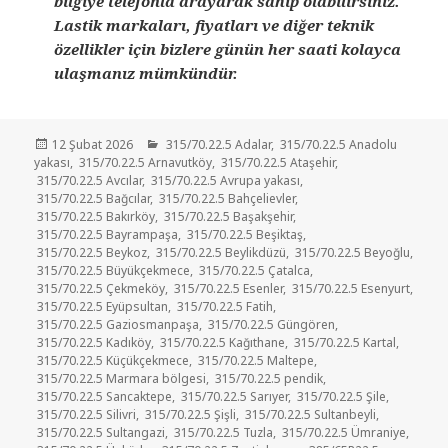
bilgiye telefonla arayarak sahip olabilirsiniz.
Lastik markaları, fiyatları ve diğer teknik
özellikler için bizlere günün her saati kolayca
ulaşmanız mümkündür.
Yayın
Kategoriler
12 Şubat 2026
315/70.22.5 Adalar
,
315/70.22.5 Anadolu
tarihi
yakası
,
315/70.22.5 Arnavutköy
,
315/70.22.5 Ataşehir
,
315/70.22.5 Avcılar
,
315/70.22.5 Avrupa yakası
,
315/70.22.5 Bağcılar
,
315/70.22.5 Bahçelievler
,
315/70.22.5 Bakırköy
,
315/70.22.5 Başakşehir
,
315/70.22.5 Bayrampaşa
,
315/70.22.5 Beşiktaş
,
315/70.22.5 Beykoz
,
315/70.22.5 Beylikdüzü
,
315/70.22.5 Beyoğlu
,
315/70.22.5 Büyükçekmece
,
315/70.22.5 Çatalca
,
315/70.22.5 Çekmeköy
,
315/70.22.5 Esenler
,
315/70.22.5 Esenyurt
,
315/70.22.5 Eyüpsultan
,
315/70.22.5 Fatih
,
315/70.22.5 Gaziosmanpaşa
,
315/70.22.5 Güngören
,
315/70.22.5 Kadıköy
,
315/70.22.5 Kağıthane
,
315/70.22.5 Kartal
,
315/70.22.5 Küçükçekmece
,
315/70.22.5 Maltepe
,
315/70.22.5 Marmara bölgesi
,
315/70.22.5 pendik
,
315/70.22.5 Sancaktepe
,
315/70.22.5 Sarıyer
,
315/70.22.5 Şile
,
315/70.22.5 Silivri
,
315/70.22.5 Şişli
,
315/70.22.5 Sultanbeyli
,
315/70.22.5 Sultangazi
,
315/70.22.5 Tuzla
,
315/70.22.5 Ümraniye
,