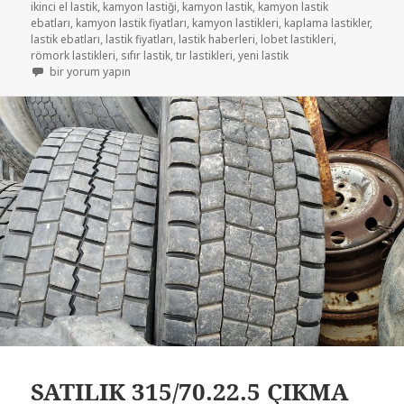
ikinci el lastik
,
kamyon lastiği
,
kamyon lastik
,
kamyon lastik
ebatları
,
kamyon lastik fiyatları
,
kamyon lastikleri
,
kaplama lastikler
,
lastik ebatları
,
lastik fiyatları
,
lastik haberleri
,
lobet lastikleri
,
römork lastikleri
,
sıfır lastik
,
tır lastikleri
,
yeni lastik
315/70R22.5 İKİNCİ EL AZ KULLANILMIŞ LASTİKLER için
bir yorum yapın
SATILIK 315/70.22.5 ÇIKMA