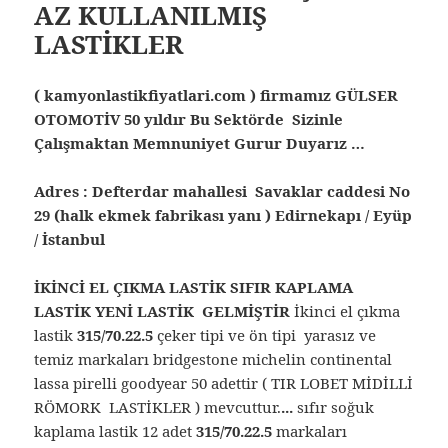
AZ KULLANILMIŞ
LASTİKLER
( kamyonlastikfiyatlari.com ) firmamız GÜLSER
OTOMOTİV 50 yıldır Bu Sektörde Sizinle
Çalışmaktan Memnuniyet Gurur Duyarız …
Adres : Defterdar mahallesi Savaklar caddesi No
29 (halk ekmek fabrikası yanı ) Edirnekapı / Eyüp
/ İstanbul
İKİNCİ EL ÇIKMA LASTİK SIFIR KAPLAMA
LASTİK YENİ LASTİK GELMİŞTİR
İkinci el çıkma
lastik
315/70.22.5
çeker tipi ve ön tipi yarasız ve
temiz markaları bridgestone michelin continental
lassa pirelli goodyear 50 adettir ( TIR LOBET MİDİLLİ
RÖMORK LASTİKLER ) mevcuttur.
.
..
sıfır soğuk
kaplama lastik 12 adet
315/70.22.5
markaları