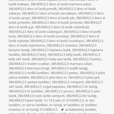
lastik maltepe
,
385/65R22.5 ikinci el lastik marmara adası
,
385/65R22.5 ikinci el lastik pendik
,
385/65R22.5 ikinci el lastik
sakarya
,
385/65R22.5 ikinci el lastik sancaktepe
,
385/65R22.5 ikinci
el lastik sarıyer
,
385/65R22.5 ikinci el lastik şile
,
385/65R22.5 ikinci el
lastik şirinevler
,
385/65R22.5 ikinci el lastik Şirinevler
,
385/65R22.5
ikinci el lastik şişli
,
385/65R22.5 ikinci el lastik sultanbeyli
,
385/65R22.5 ikinci el lastik sultangazi
,
385/65R22.5 ikinci el lastik
tuzla
,
385/65R22.5 ikinci el lastik ümraniye
,
385/65R22.5 ikinci el
lastik üsküdar
,
385/65R22.5 ikinci el lastik Uzunköprü
,
385/65R22.5
ikinci el lastik zeytinburnu
,
385/65R22.5 İstanbul
,
385/65R22.5
kamyon lastiği
,
385/65R22.5 kaplama lastik
,
385/65R22.5 kaplama
lastikler
,
385/65R22.5 kelly
,
385/65R22.5 kelly lastik
,
385/65R22.5
kelly sıfır lastik
,
385/65R22.5 kelly yeni lastik
,
385/65R22.5 kumho
,
385/65R22.5 maden ocakları
,
385/65R22.5 marmara adası
,
385/65R22.5 Marmara Ereğli
,
385/65R22.5 midilli lastiği
,
385/65R22.5 midilli lastikleri
,
385/65R22.5 petlas
,
385/65R22.5 pilot
çıkma lastikler
,
385/65R22.5 pilot ikinci el
,
385/65R22.5 pilot jant
,
385/65R22.5 şantiye lastikleri
,
385/65R22.5 semperit
,
385/65R22.5
sıfır lastik
,
385/65R22.5 soğuk kaplama
,
385/65R22.5 tır lastiği
,
385/65R22.5 tır lastikleri
,
385/65R22.5 yarasız
,
385/65R22.5 yeni
lastik
,
385/65R22.5 yeni lastik semperit
,
385/65R22.5tır lastiği
,
385/65R22.5vyeni lastik
,
Tır 19.5 jant
,
tır 315/60R22.5
,
tır dor
lastikleri
,
tır dorse lastikleri
,
tır lastiği
,
tır lastikleri
,
tır lastikleri
Etiketler
istanbul
,
tır ön lastiği 315/60R22.5
az kullanılmış lastikler
,