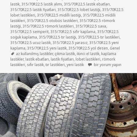
lastik
,
315/70R22.5 lastik alımı
,
315/70R22.5 lastik ebatları
,
315/70R22.5 lastik fiyatları
,
315/70R22.5 lobet lastiği
,
315/70R22.5
lobet lastikleri
,
315/70R22.5 midilli lastiği
,
315/70R22.5 midilli
lastikleri
,
315/70R22.5 otobüs lastikleri
,
315/70R22.5 römork
lastiği
,
315/70R22.5 römork lastikleri
,
315/70R22.5 sava
,
315/70R22.5 semperit
,
315/70R22.5 sıfır kaplama
,
315/70R22.5
soğuk kaplama
,
315/70R22.5 tır lastiği
,
315/70R22.5 tır lastikleri
,
315/70R22.5 ucuz lastik
,
315/70R22.5 yarasız
,
315/70R22.5 yeni
kaplama
,
315/70R22.5 yeni lastik
,
315/70R22.5 yol desen
,
Genel
Etiketler
az kullanılmış lastikler
,
çıkma lastik
,
ikinci el lastik
,
kaplama
lastikler
,
lastik ebatları
,
lastik fiyatları
,
lobet lastikleri
,
römork
SATILIK 315 70R22.5 AZ 
lastikleri
,
sıfır lastik
,
tır lastikleri
,
yeni lastik
bir yorum yapın