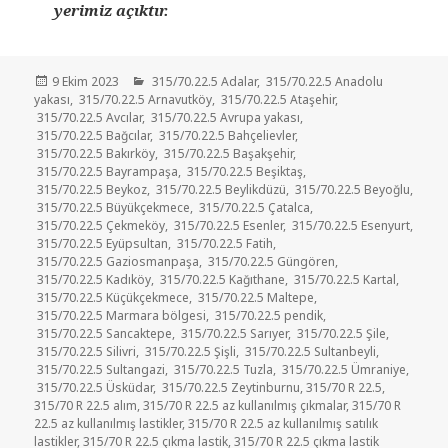
yerimiz açıktır.
Yayın
Kategoriler
9 Ekim 2023
315/70.22.5 Adalar
,
315/70.22.5 Anadolu
tarihi
yakası
,
315/70.22.5 Arnavutköy
,
315/70.22.5 Ataşehir
,
315/70.22.5 Avcılar
,
315/70.22.5 Avrupa yakası
,
315/70.22.5 Bağcılar
,
315/70.22.5 Bahçelievler
,
315/70.22.5 Bakırköy
,
315/70.22.5 Başakşehir
,
315/70.22.5 Bayrampaşa
,
315/70.22.5 Beşiktaş
,
315/70.22.5 Beykoz
,
315/70.22.5 Beylikdüzü
,
315/70.22.5 Beyoğlu
,
315/70.22.5 Büyükçekmece
,
315/70.22.5 Çatalca
,
315/70.22.5 Çekmeköy
,
315/70.22.5 Esenler
,
315/70.22.5 Esenyurt
,
315/70.22.5 Eyüpsultan
,
315/70.22.5 Fatih
,
315/70.22.5 Gaziosmanpaşa
,
315/70.22.5 Güngören
,
315/70.22.5 Kadıköy
,
315/70.22.5 Kağıthane
,
315/70.22.5 Kartal
,
315/70.22.5 Küçükçekmece
,
315/70.22.5 Maltepe
,
315/70.22.5 Marmara bölgesi
,
315/70.22.5 pendik
,
315/70.22.5 Sancaktepe
,
315/70.22.5 Sarıyer
,
315/70.22.5 Şile
,
315/70.22.5 Silivri
,
315/70.22.5 Şişli
,
315/70.22.5 Sultanbeyli
,
315/70.22.5 Sultangazi
,
315/70.22.5 Tuzla
,
315/70.22.5 Ümraniye
,
315/70.22.5 Üsküdar
,
315/70.22.5 Zeytinburnu
,
315/70 R 22.5
,
315/70 R 22.5 alım
,
315/70 R 22.5 az kullanılmış çıkmalar
,
315/70 R
22.5 az kullanılmış lastikler
,
315/70 R 22.5 az kullanılmış satılık
lastikler
,
315/70 R 22.5 çıkma lastik
,
315/70 R 22.5 çıkma lastik