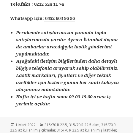
Tel&faks :
0212 524 11 74
Whatsapp için:
0552 603 96 56
Perakende satışlarımızın yanında toplu
satışlarımızda vardır. Ayrıca İstanbul dışına
da ambarlar aracılığıyla lastik gönderimi
yapılmaktadır.
Aşağıdaki iletişim bilgilerinden daha detaylı
bilgiye telefonla arayarak sahip olabilirsiniz.
Lastik markaları, fiyatları ve diğer teknik
özellikler için bizlere günün her saati kolayca
ulaşmanız mümkündür.
Hafta içi ve hafta sonu 09.00-19.00 arası iş
yerimiz açıktır.
Yayın
Kategoriler
1 Mart 2022
315/70 R 22.5
,
315/70 R 22.5 alım
,
315/70 R
tarihi
22.5 az kullanılmış çıkmalar
,
315/70 R 22.5 az kullanılmış lastikler
,