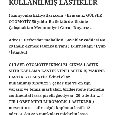
KULLANILMIŞ LASTİKLER
( kamyonlastikfiyatlari.com ) firmamız GÜLSER
OTOMOTİV 50 yıldır Bu Sektörde Sizinle
Çalışmaktan Memnuniyet Gurur Duyarız …
Adres : Defterdar mahallesi Savaklar caddesi No
29 (halk ekmek fabrikası yanı ) Edirnekapı / Eyüp
/ İstanbul
GÜLSER OTOMOTİV İKİNCİ EL ÇIKMA LASTİK
SIFIR KAPLAMA LASTİK YENİ LASTİK İŞ MAKİNE
LASTİK GELMİŞTİR ikinci el az
kullanılmış 315/70.22.5 çeker tipi ve ön tipi
yarasız ve temiz markaları bridgestone michelin
continental lassa pirelli goodyear 20 adettir ….(
TIR LOBET MİDİLLİ RÖMORK LASTİKLER )
mevcuttur…. sıfır soğuk kaplama lastik 12
adet 315/70.22.5 markaları michelin lassa