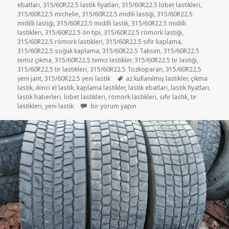
ebatları
,
315/60R22.5 lastik fiyatları
,
315/60R22.5 lobet lastikleri
,
315/60R22.5 michelin
,
315/60R22.5 midili lastiği
,
315/60R22.5
midilli lastiği
,
315/60R22.5 midilli lastik
,
315/60R22.5 midilli
lastikleri
,
315/60R22.5 ön tipi
,
315/60R22.5 römork lastiği
,
315/60R22.5 römork lastikleri
,
315/60R22.5 sıfır kaplama
,
315/60R22.5 soğuk kaplama
,
315/60R22.5 Taksim
,
315/60R22.5
temiz çıkma
,
315/60R22.5 temiz lastikler
,
315/60R22.5 tır lastiği
,
315/60R22.5 tır lastikleri
,
315/60R22.5 Tozkoparan
,
315/60R22.5
Etiketler
yeni jant
,
315/60R22.5 yeni lastik
az kullanılmış lastikler
,
çıkma
lastik
,
ikinci el lastik
,
kaplama lastikler
,
lastik ebatları
,
lastik fiyatları
,
lastik haberleri
,
lobet lastikleri
,
römork lastikleri
,
sıfır lastik
,
tır
315-60-22.5 DİŞLİ TIR LASTİKLER için
lastikleri
,
yeni lastik
bir yorum yapın