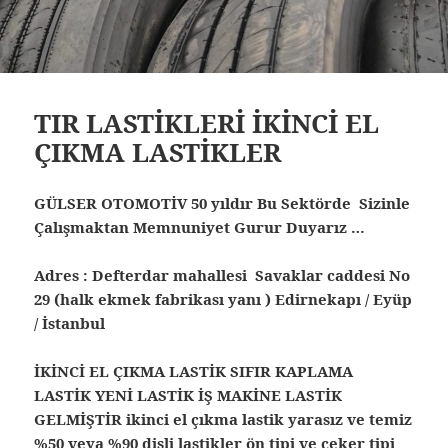
TIR LASTİKLERİ İKİNCİ EL
ÇIKMA LASTİKLER
GÜLSER OTOMOTİV 50 yıldır Bu Sektörde Sizinle
Çalışmaktan Memnuniyet Gurur Duyarız …
Adres : Defterdar mahallesi Savaklar caddesi No
29 (halk ekmek fabrikası yanı ) Edirnekapı / Eyüp
/ İstanbul
İKİNCİ EL ÇIKMA LASTİK SIFIR KAPLAMA
LASTİK YENİ LASTİK İŞ MAKİNE LASTİK
GELMİŞTİR ikinci el çıkma lastik yarasız ve temiz
%50 veya %90 dişli lastikler ön tipi ve çeker tipi