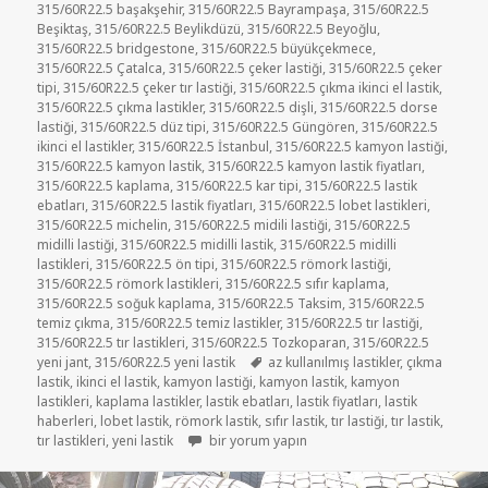
315/60R22.5 başakşehir
,
315/60R22.5 Bayrampaşa
,
315/60R22.5
Beşiktaş
,
315/60R22.5 Beylikdüzü
,
315/60R22.5 Beyoğlu
,
315/60R22.5 bridgestone
,
315/60R22.5 büyükçekmece
,
315/60R22.5 Çatalca
,
315/60R22.5 çeker lastiği
,
315/60R22.5 çeker
tipi
,
315/60R22.5 çeker tır lastiği
,
315/60R22.5 çıkma ikinci el lastik
,
315/60R22.5 çıkma lastikler
,
315/60R22.5 dişli
,
315/60R22.5 dorse
lastiği
,
315/60R22.5 düz tipi
,
315/60R22.5 Güngören
,
315/60R22.5
ikinci el lastikler
,
315/60R22.5 İstanbul
,
315/60R22.5 kamyon lastiği
,
315/60R22.5 kamyon lastik
,
315/60R22.5 kamyon lastik fiyatları
,
315/60R22.5 kaplama
,
315/60R22.5 kar tipi
,
315/60R22.5 lastik
ebatları
,
315/60R22.5 lastik fiyatları
,
315/60R22.5 lobet lastikleri
,
315/60R22.5 michelin
,
315/60R22.5 midili lastiği
,
315/60R22.5
midilli lastiği
,
315/60R22.5 midilli lastik
,
315/60R22.5 midilli
lastikleri
,
315/60R22.5 ön tipi
,
315/60R22.5 römork lastiği
,
315/60R22.5 römork lastikleri
,
315/60R22.5 sıfır kaplama
,
315/60R22.5 soğuk kaplama
,
315/60R22.5 Taksim
,
315/60R22.5
temiz çıkma
,
315/60R22.5 temiz lastikler
,
315/60R22.5 tır lastiği
,
315/60R22.5 tır lastikleri
,
315/60R22.5 Tozkoparan
,
315/60R22.5
Etiketler
yeni jant
,
315/60R22.5 yeni lastik
az kullanılmış lastikler
,
çıkma
lastik
,
ikinci el lastik
,
kamyon lastiği
,
kamyon lastik
,
kamyon
lastikleri
,
kaplama lastikler
,
lastik ebatları
,
lastik fiyatları
,
lastik
haberleri
,
lobet lastik
,
römork lastik
,
sıfır lastik
,
tır lastiği
,
tır lastik
,
315-60R22.5 İKİNCİ EL ÇIKMA LASTİKLER için
tır lastikleri
,
yeni lastik
bir yorum yapın