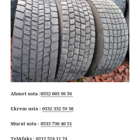
Ahmet usta :
0552 603 96 56
Ekrem usta :
0532 332 59 38
Murat usta :
0533 730 40 51
Tel&faks :
0212 524 11 74