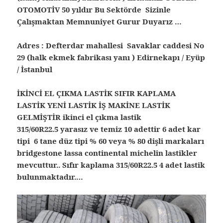
OTOMOTİV 50 yıldır Bu Sektörde Sizinle
Çalışmaktan Memnuniyet Gurur Duyarız …
Adres : Defterdar mahallesi Savaklar caddesi No
29 (halk ekmek fabrikası yanı ) Edirnekapı / Eyüp
/ İstanbul
İKİNCİ EL ÇIKMA LASTİK SIFIR KAPLAMA
LASTİK YENİ LASTİK İŞ MAKİNE LASTİK
GELMİŞTİR ikinci el çıkma lastik
315/60R22.5 yarasız ve temiz 10 adettir 6 adet kar
tipi 6 tane düz tipi % 60 veya % 80 dişli markaları
bridgestone lassa continental michelin lastikler
mevcuttur.. Sıfır kaplama 315/60R22.5 4 adet lastik
bulunmaktadır.…