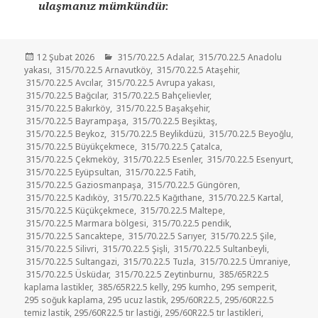
ulaşmanız mümkündür.
Yayın
Kategoriler
12 Şubat 2026
315/70.22.5 Adalar
,
315/70.22.5 Anadolu
tarihi
yakası
,
315/70.22.5 Arnavutköy
,
315/70.22.5 Ataşehir
,
315/70.22.5 Avcılar
,
315/70.22.5 Avrupa yakası
,
315/70.22.5 Bağcılar
,
315/70.22.5 Bahçelievler
,
315/70.22.5 Bakırköy
,
315/70.22.5 Başakşehir
,
315/70.22.5 Bayrampaşa
,
315/70.22.5 Beşiktaş
,
315/70.22.5 Beykoz
,
315/70.22.5 Beylikdüzü
,
315/70.22.5 Beyoğlu
,
315/70.22.5 Büyükçekmece
,
315/70.22.5 Çatalca
,
315/70.22.5 Çekmeköy
,
315/70.22.5 Esenler
,
315/70.22.5 Esenyurt
,
315/70.22.5 Eyüpsultan
,
315/70.22.5 Fatih
,
315/70.22.5 Gaziosmanpaşa
,
315/70.22.5 Güngören
,
315/70.22.5 Kadıköy
,
315/70.22.5 Kağıthane
,
315/70.22.5 Kartal
,
315/70.22.5 Küçükçekmece
,
315/70.22.5 Maltepe
,
315/70.22.5 Marmara bölgesi
,
315/70.22.5 pendik
,
315/70.22.5 Sancaktepe
,
315/70.22.5 Sarıyer
,
315/70.22.5 Şile
,
315/70.22.5 Silivri
,
315/70.22.5 Şişli
,
315/70.22.5 Sultanbeyli
,
315/70.22.5 Sultangazi
,
315/70.22.5 Tuzla
,
315/70.22.5 Ümraniye
,
315/70.22.5 Üsküdar
,
315/70.22.5 Zeytinburnu
,
385/65R22.5
kaplama lastikler
,
385/65R22.5 kelly
,
295 kumho
,
295 semperit
,
295 soğuk kaplama
,
295 ucuz lastik
,
295/60R22.5
,
295/60R22.5
temiz lastik
,
295/60R22.5 tır lastiği
,
295/60R22.5 tır lastikleri
,