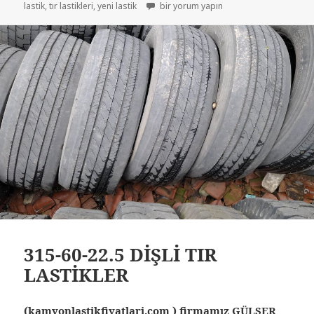
TIR LASTİKLERİ İKİNCİ EL ÇIKMA LASTİKL
lastik
,
tır lastikleri
,
yeni lastik
bir yorum yapın
315-60-22.5 DİŞLİ TIR
LASTİKLER
(kamyonlastikfiyatlari.com ) firmamız GÜLSER