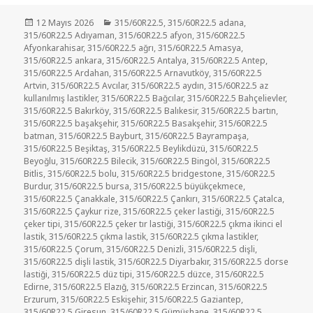
Yayın
Kategoriler
12 Mayıs 2026
315/60R22.5
,
315/60R22.5 adana
,
tarihi
315/60R22.5 Adıyaman
,
315/60R22.5 afyon
,
315/60R22.5
Afyonkarahisar
,
315/60R22.5 ağrı
,
315/60R22.5 Amasya
,
315/60R22.5 ankara
,
315/60R22.5 Antalya
,
315/60R22.5 Antep
,
315/60R22.5 Ardahan
,
315/60R22.5 Arnavutköy
,
315/60R22.5
Artvin
,
315/60R22.5 Avcılar
,
315/60R22.5 aydın
,
315/60R22.5 az
kullanılmış lastikler
,
315/60R22.5 Bağcılar
,
315/60R22.5 Bahçelievler
,
315/60R22.5 Bakırköy
,
315/60R22.5 Balıkesir
,
315/60R22.5 bartın
,
315/60R22.5 başakşehir
,
315/60R22.5 Basakşehir
,
315/60R22.5
batman
,
315/60R22.5 Bayburt
,
315/60R22.5 Bayrampaşa
,
315/60R22.5 Beşiktaş
,
315/60R22.5 Beylikdüzü
,
315/60R22.5
Beyoğlu
,
315/60R22.5 Bilecik
,
315/60R22.5 Bingöl
,
315/60R22.5
Bitlis
,
315/60R22.5 bolu
,
315/60R22.5 bridgestone
,
315/60R22.5
Burdur
,
315/60R22.5 bursa
,
315/60R22.5 büyükçekmece
,
315/60R22.5 Çanakkale
,
315/60R22.5 Çankırı
,
315/60R22.5 Çatalca
,
315/60R22.5 Çaykur rize
,
315/60R22.5 çeker lastiği
,
315/60R22.5
çeker tipi
,
315/60R22.5 çeker tır lastiği
,
315/60R22.5 çıkma ikinci el
lastik
,
315/60R22.5 çıkma lastik
,
315/60R22.5 çıkma lastikler
,
315/60R22.5 Çorum
,
315/60R22.5 Denizli
,
315/60R22.5 dişli
,
315/60R22.5 dişli lastik
,
315/60R22.5 Diyarbakır
,
315/60R22.5 dorse
lastiği
,
315/60R22.5 düz tipi
,
315/60R22.5 düzce
,
315/60R22.5
Edirne
,
315/60R22.5 Elazığ
,
315/60R22.5 Erzincan
,
315/60R22.5
Erzurum
,
315/60R22.5 Eskişehir
,
315/60R22.5 Gaziantep
,
315/60R22.5 Giresun
,
315/60R22.5 Gümüşhane
,
315/60R22.5