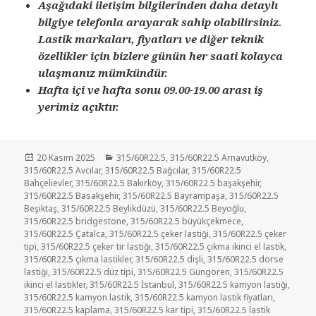
Aşağıdaki iletişim bilgilerinden daha detaylı
bilgiye telefonla arayarak sahip olabilirsiniz.
Lastik markaları, fiyatları ve diğer teknik
özellikler için bizlere günün her saati kolayca
ulaşmanız mümkündür.
Hafta içi ve hafta sonu 09.00-19.00 arası iş
yerimiz açıktır.
Yayın
Kategoriler
20 Kasım 2025
315/60R22.5
,
315/60R22.5 Arnavutköy
,
tarihi
315/60R22.5 Avcılar
,
315/60R22.5 Bağcılar
,
315/60R22.5
Bahçelievler
,
315/60R22.5 Bakırköy
,
315/60R22.5 başakşehir
,
315/60R22.5 Basakşehir
,
315/60R22.5 Bayrampaşa
,
315/60R22.5
Beşiktaş
,
315/60R22.5 Beylikdüzü
,
315/60R22.5 Beyoğlu
,
315/60R22.5 bridgestone
,
315/60R22.5 büyükçekmece
,
315/60R22.5 Çatalca
,
315/60R22.5 çeker lastiği
,
315/60R22.5 çeker
tipi
,
315/60R22.5 çeker tır lastiği
,
315/60R22.5 çıkma ikinci el lastik
,
315/60R22.5 çıkma lastikler
,
315/60R22.5 dişli
,
315/60R22.5 dorse
lastiği
,
315/60R22.5 düz tipi
,
315/60R22.5 Güngören
,
315/60R22.5
ikinci el lastikler
,
315/60R22.5 İstanbul
,
315/60R22.5 kamyon lastiği
,
315/60R22.5 kamyon lastik
,
315/60R22.5 kamyon lastik fiyatları
,
315/60R22.5 kaplama
,
315/60R22.5 kar tipi
,
315/60R22.5 lastik