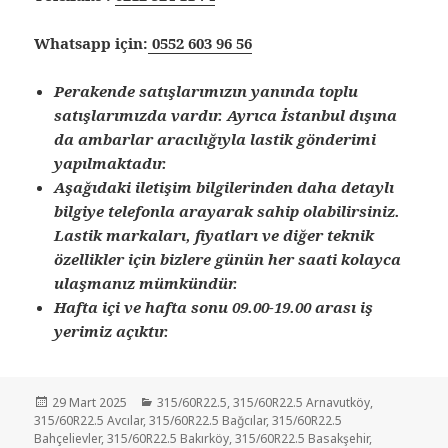
Whatsapp için:
0552 603 96 56
Perakende satışlarımızın yanında toplu
satışlarımızda vardır. Ayrıca İstanbul dışına
da ambarlar aracılığıyla lastik gönderimi
yapılmaktadır.
Aşağıdaki iletişim bilgilerinden daha detaylı
bilgiye telefonla arayarak sahip olabilirsiniz.
Lastik markaları, fiyatları ve diğer teknik
özellikler için bizlere günün her saati kolayca
ulaşmanız mümkündür.
Hafta içi ve hafta sonu 09.00-19.00 arası iş
yerimiz açıktır.
Yayın
Kategoriler
29 Mart 2025
315/60R22.5
,
315/60R22.5 Arnavutköy
,
tarihi
315/60R22.5 Avcılar
,
315/60R22.5 Bağcılar
,
315/60R22.5
Bahçelievler
,
315/60R22.5 Bakırköy
,
315/60R22.5 Basakşehir
,