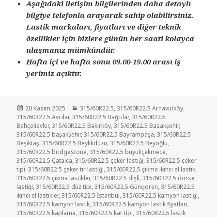
Aşağıdaki iletişim bilgilerinden daha detaylı
bilgiye telefonla arayarak sahip olabilirsiniz.
Lastik markaları, fiyatları ve diğer teknik
özellikler için bizlere günün her saati kolayca
ulaşmanız mümkündür.
Hafta içi ve hafta sonu 09.00-19.00 arası iş
yerimiz açıktır.
Yayın
Kategoriler
20 Kasım 2025
315/60R22.5
,
315/60R22.5 Arnavutköy
,
tarihi
315/60R22.5 Avcılar
,
315/60R22.5 Bağcılar
,
315/60R22.5
Bahçelievler
,
315/60R22.5 Bakırköy
,
315/60R22.5 Basakşehir
,
315/60R22.5 başakşehir
,
315/60R22.5 Bayrampaşa
,
315/60R22.5
Beşiktaş
,
315/60R22.5 Beylikdüzü
,
315/60R22.5 Beyoğlu
,
315/60R22.5 bridgestone
,
315/60R22.5 büyükçekmece
,
315/60R22.5 Çatalca
,
315/60R22.5 çeker lastiği
,
315/60R22.5 çeker
tipi
,
315/60R22.5 çeker tır lastiği
,
315/60R22.5 çıkma ikinci el lastik
,
315/60R22.5 çıkma lastikler
,
315/60R22.5 dişli
,
315/60R22.5 dorse
lastiği
,
315/60R22.5 düz tipi
,
315/60R22.5 Güngören
,
315/60R22.5
ikinci el lastikler
,
315/60R22.5 İstanbul
,
315/60R22.5 kamyon lastiği
,
315/60R22.5 kamyon lastik
,
315/60R22.5 kamyon lastik fiyatları
,
315/60R22.5 kaplama
,
315/60R22.5 kar tipi
,
315/60R22.5 lastik