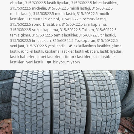
ebatları
,
315/60R22.5 lastik fiyatları
,
315/60R22.5 lobet lastikleri
,
315/60R22.5 michelin
,
315/60R22.5 midili lastiği
,
315/60R22.5
midilli lastiği
,
315/60R22.5 midilli lastik
,
315/60R22.5 midilli
lastikleri
,
315/60R22.5 ön tipi
,
315/60R22.5 römork lastiği
,
315/60R22.5 römork lastikleri
,
315/60R22.5 sıfır kaplama
,
315/60R22.5 soğuk kaplama
,
315/60R22.5 Taksim
,
315/60R22.5
temiz çıkma
,
315/60R22.5 temiz lastikler
,
315/60R22.5 tır lastiği
,
315/60R22.5 tır lastikleri
,
315/60R22.5 Tozkoparan
,
315/60R22.5
Etiketler
yeni jant
,
315/60R22.5 yeni lastik
az kullanılmış lastikler
,
çıkma
lastik
,
ikinci el lastik
,
kaplama lastikler
,
lastik ebatları
,
lastik fiyatları
,
lastik haberleri
,
lobet lastikleri
,
römork lastikleri
,
sıfır lastik
,
tır
315-60-22.5 DİŞLİ TIR LASTİKLER için
lastikleri
,
yeni lastik
bir yorum yapın