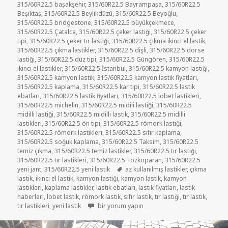
315/60R22.5 başakşehir
,
315/60R22.5 Bayrampaşa
,
315/60R22.5
Beşiktaş
,
315/60R22.5 Beylikdüzü
,
315/60R22.5 Beyoğlu
,
315/60R22.5 bridgestone
,
315/60R22.5 büyükçekmece
,
315/60R22.5 Çatalca
,
315/60R22.5 çeker lastiği
,
315/60R22.5 çeker
tipi
,
315/60R22.5 çeker tır lastiği
,
315/60R22.5 çıkma ikinci el lastik
,
315/60R22.5 çıkma lastikler
,
315/60R22.5 dişli
,
315/60R22.5 dorse
lastiği
,
315/60R22.5 düz tipi
,
315/60R22.5 Güngören
,
315/60R22.5
ikinci el lastikler
,
315/60R22.5 İstanbul
,
315/60R22.5 kamyon lastiği
,
315/60R22.5 kamyon lastik
,
315/60R22.5 kamyon lastik fiyatları
,
315/60R22.5 kaplama
,
315/60R22.5 kar tipi
,
315/60R22.5 lastik
ebatları
,
315/60R22.5 lastik fiyatları
,
315/60R22.5 lobet lastikleri
,
315/60R22.5 michelin
,
315/60R22.5 midili lastiği
,
315/60R22.5
midilli lastiği
,
315/60R22.5 midilli lastik
,
315/60R22.5 midilli
lastikleri
,
315/60R22.5 ön tipi
,
315/60R22.5 römork lastiği
,
315/60R22.5 römork lastikleri
,
315/60R22.5 sıfır kaplama
,
315/60R22.5 soğuk kaplama
,
315/60R22.5 Taksim
,
315/60R22.5
temiz çıkma
,
315/60R22.5 temiz lastikler
,
315/60R22.5 tır lastiği
,
315/60R22.5 tır lastikleri
,
315/60R22.5 Tozkoparan
,
315/60R22.5
Etiketler
yeni jant
,
315/60R22.5 yeni lastik
az kullanılmış lastikler
,
çıkma
lastik
,
ikinci el lastik
,
kamyon lastiği
,
kamyon lastik
,
kamyon
lastikleri
,
kaplama lastikler
,
lastik ebatları
,
lastik fiyatları
,
lastik
haberleri
,
lobet lastik
,
römork lastik
,
sıfır lastik
,
tır lastiği
,
tır lastik
,
315-60R22.5 İKİNCİ EL ÇIKMA LASTİKLER için
tır lastikleri
,
yeni lastik
bir yorum yapın