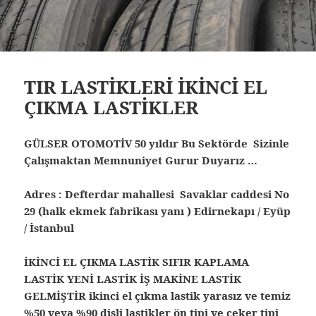
TIR LASTİKLERİ İKİNCİ EL
ÇIKMA LASTİKLER
GÜLSER OTOMOTİV 50 yıldır Bu Sektörde Sizinle
Çalışmaktan Memnuniyet Gurur Duyarız …
Adres : Defterdar mahallesi Savaklar caddesi No
29 (halk ekmek fabrikası yanı ) Edirnekapı / Eyüp
/ İstanbul
İKİNCİ EL ÇIKMA LASTİK SIFIR KAPLAMA
LASTİK YENİ LASTİK İŞ MAKİNE LASTİK
GELMİŞTİR ikinci el çıkma lastik yarasız ve temiz
%50 veya %90 dişli lastikler ön tipi ve çeker tipi