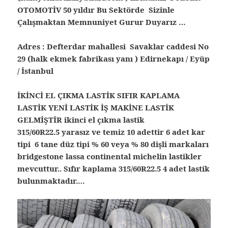
OTOMOTİV 50 yıldır Bu Sektörde Sizinle
Çalışmaktan Memnuniyet Gurur Duyarız …
Adres : Defterdar mahallesi Savaklar caddesi No
29 (halk ekmek fabrikası yanı ) Edirnekapı / Eyüp
/ İstanbul
İKİNCİ EL ÇIKMA LASTİK SIFIR KAPLAMA
LASTİK YENİ LASTİK İŞ MAKİNE LASTİK
GELMİŞTİR ikinci el çıkma lastik
315/60R22.5 yarasız ve temiz 10 adettir 6 adet kar
tipi 6 tane düz tipi % 60 veya % 80 dişli markaları
bridgestone lassa continental michelin lastikler
mevcuttur.. Sıfır kaplama 315/60R22.5 4 adet lastik
bulunmaktadır.…