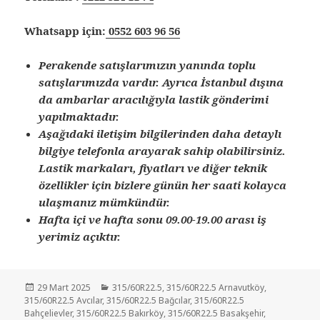
Whatsapp için:
0552 603 96 56
Perakende satışlarımızın yanında toplu
satışlarımızda vardır. Ayrıca İstanbul dışına
da ambarlar aracılığıyla lastik gönderimi
yapılmaktadır.
Aşağıdaki iletişim bilgilerinden daha detaylı
bilgiye telefonla arayarak sahip olabilirsiniz.
Lastik markaları, fiyatları ve diğer teknik
özellikler için bizlere günün her saati kolayca
ulaşmanız mümkündür.
Hafta içi ve hafta sonu 09.00-19.00 arası iş
yerimiz açıktır.
Yayın
Kategoriler
29 Mart 2025
315/60R22.5
,
315/60R22.5 Arnavutköy
,
tarihi
315/60R22.5 Avcılar
,
315/60R22.5 Bağcılar
,
315/60R22.5
Bahçelievler
,
315/60R22.5 Bakırköy
,
315/60R22.5 Basakşehir
,