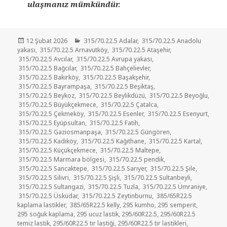
ulaşmanız mümkündür.
Yayın
Kategoriler
12 Şubat 2026
315/70.22.5 Adalar
,
315/70.22.5 Anadolu
tarihi
yakası
,
315/70.22.5 Arnavutköy
,
315/70.22.5 Ataşehir
,
315/70.22.5 Avcılar
,
315/70.22.5 Avrupa yakası
,
315/70.22.5 Bağcılar
,
315/70.22.5 Bahçelievler
,
315/70.22.5 Bakırköy
,
315/70.22.5 Başakşehir
,
315/70.22.5 Bayrampaşa
,
315/70.22.5 Beşiktaş
,
315/70.22.5 Beykoz
,
315/70.22.5 Beylikdüzü
,
315/70.22.5 Beyoğlu
,
315/70.22.5 Büyükçekmece
,
315/70.22.5 Çatalca
,
315/70.22.5 Çekmeköy
,
315/70.22.5 Esenler
,
315/70.22.5 Esenyurt
,
315/70.22.5 Eyüpsultan
,
315/70.22.5 Fatih
,
315/70.22.5 Gaziosmanpaşa
,
315/70.22.5 Güngören
,
315/70.22.5 Kadıköy
,
315/70.22.5 Kağıthane
,
315/70.22.5 Kartal
,
315/70.22.5 Küçükçekmece
,
315/70.22.5 Maltepe
,
315/70.22.5 Marmara bölgesi
,
315/70.22.5 pendik
,
315/70.22.5 Sancaktepe
,
315/70.22.5 Sarıyer
,
315/70.22.5 Şile
,
315/70.22.5 Silivri
,
315/70.22.5 Şişli
,
315/70.22.5 Sultanbeyli
,
315/70.22.5 Sultangazi
,
315/70.22.5 Tuzla
,
315/70.22.5 Ümraniye
,
315/70.22.5 Üsküdar
,
315/70.22.5 Zeytinburnu
,
385/65R22.5
kaplama lastikler
,
385/65R22.5 kelly
,
295 kumho
,
295 semperit
,
295 soğuk kaplama
,
295 ucuz lastik
,
295/60R22.5
,
295/60R22.5
temiz lastik
,
295/60R22.5 tır lastiği
,
295/60R22.5 tır lastikleri
,