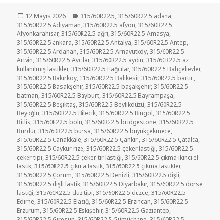
Yayın
Kategoriler
12 Mayıs 2026
315/60R22.5
,
315/60R22.5 adana
,
tarihi
315/60R22.5 Adıyaman
,
315/60R22.5 afyon
,
315/60R22.5
Afyonkarahisar
,
315/60R22.5 ağrı
,
315/60R22.5 Amasya
,
315/60R22.5 ankara
,
315/60R22.5 Antalya
,
315/60R22.5 Antep
,
315/60R22.5 Ardahan
,
315/60R22.5 Arnavutköy
,
315/60R22.5
Artvin
,
315/60R22.5 Avcılar
,
315/60R22.5 aydın
,
315/60R22.5 az
kullanılmış lastikler
,
315/60R22.5 Bağcılar
,
315/60R22.5 Bahçelievler
,
315/60R22.5 Bakırköy
,
315/60R22.5 Balıkesir
,
315/60R22.5 bartın
,
315/60R22.5 Basakşehir
,
315/60R22.5 başakşehir
,
315/60R22.5
batman
,
315/60R22.5 Bayburt
,
315/60R22.5 Bayrampaşa
,
315/60R22.5 Beşiktaş
,
315/60R22.5 Beylikdüzü
,
315/60R22.5
Beyoğlu
,
315/60R22.5 Bilecik
,
315/60R22.5 Bingöl
,
315/60R22.5
Bitlis
,
315/60R22.5 bolu
,
315/60R22.5 bridgestone
,
315/60R22.5
Burdur
,
315/60R22.5 bursa
,
315/60R22.5 büyükçekmece
,
315/60R22.5 Çanakkale
,
315/60R22.5 Çankırı
,
315/60R22.5 Çatalca
,
315/60R22.5 Çaykur rize
,
315/60R22.5 çeker lastiği
,
315/60R22.5
çeker tipi
,
315/60R22.5 çeker tır lastiği
,
315/60R22.5 çıkma ikinci el
lastik
,
315/60R22.5 çıkma lastik
,
315/60R22.5 çıkma lastikler
,
315/60R22.5 Çorum
,
315/60R22.5 Denizli
,
315/60R22.5 dişli
,
315/60R22.5 dişli lastik
,
315/60R22.5 Diyarbakır
,
315/60R22.5 dorse
lastiği
,
315/60R22.5 düz tipi
,
315/60R22.5 düzce
,
315/60R22.5
Edirne
,
315/60R22.5 Elazığ
,
315/60R22.5 Erzincan
,
315/60R22.5
Erzurum
,
315/60R22.5 Eskişehir
,
315/60R22.5 Gaziantep
,
315/60R22.5 Giresun
,
315/60R22.5 Gümüşhane
,
315/60R22.5