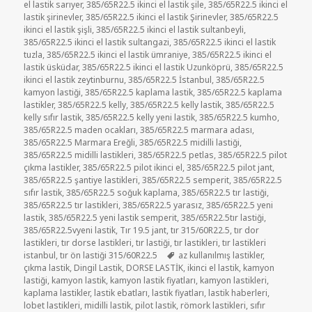
el lastik sarıyer
,
385/65R22.5 ikinci el lastik şile
,
385/65R22.5 ikinci el
lastik şirinevler
,
385/65R22.5 ikinci el lastik Şirinevler
,
385/65R22.5
ikinci el lastik şişli
,
385/65R22.5 ikinci el lastik sultanbeyli
,
385/65R22.5 ikinci el lastik sultangazi
,
385/65R22.5 ikinci el lastik
tuzla
,
385/65R22.5 ikinci el lastik ümraniye
,
385/65R22.5 ikinci el
lastik üsküdar
,
385/65R22.5 ikinci el lastik Uzunköprü
,
385/65R22.5
ikinci el lastik zeytinburnu
,
385/65R22.5 İstanbul
,
385/65R22.5
kamyon lastiği
,
385/65R22.5 kaplama lastik
,
385/65R22.5 kaplama
lastikler
,
385/65R22.5 kelly
,
385/65R22.5 kelly lastik
,
385/65R22.5
kelly sıfır lastik
,
385/65R22.5 kelly yeni lastik
,
385/65R22.5 kumho
,
385/65R22.5 maden ocakları
,
385/65R22.5 marmara adası
,
385/65R22.5 Marmara Ereğli
,
385/65R22.5 midilli lastiği
,
385/65R22.5 midilli lastikleri
,
385/65R22.5 petlas
,
385/65R22.5 pilot
çıkma lastikler
,
385/65R22.5 pilot ikinci el
,
385/65R22.5 pilot jant
,
385/65R22.5 şantiye lastikleri
,
385/65R22.5 semperit
,
385/65R22.5
sıfır lastik
,
385/65R22.5 soğuk kaplama
,
385/65R22.5 tır lastiği
,
385/65R22.5 tır lastikleri
,
385/65R22.5 yarasız
,
385/65R22.5 yeni
lastik
,
385/65R22.5 yeni lastik semperit
,
385/65R22.5tır lastiği
,
385/65R22.5vyeni lastik
,
Tır 19.5 jant
,
tır 315/60R22.5
,
tır dor
lastikleri
,
tır dorse lastikleri
,
tır lastiği
,
tır lastikleri
,
tır lastikleri
Etiketler
istanbul
,
tır ön lastiği 315/60R22.5
az kullanılmış lastikler
,
çıkma lastik
,
Dingil Lastik
,
DORSE LASTİK
,
ikinci el lastik
,
kamyon
lastiği
,
kamyon lastik
,
kamyon lastik fiyatları
,
kamyon lastikleri
,
kaplama lastikler
,
lastik ebatları
,
lastik fiyatları
,
lastik haberleri
,
lobet lastikleri
,
midilli lastik
,
pilot lastik
,
römork lastikleri
,
sıfır