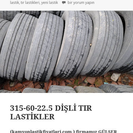
TIR LASTİKLERİ İKİNCİ EL ÇIKMA LASTİKL
lastik
,
tır lastikleri
,
yeni lastik
bir yorum yapın
315-60-22.5 DİŞLİ TIR
LASTİKLER
(kamyonlastikfiyatlari.com ) firmamız GÜLSER