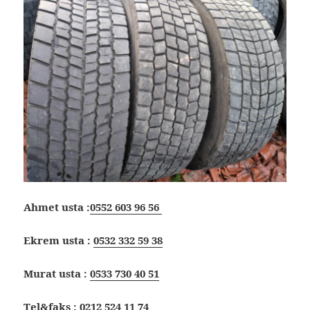
Ahmet usta :
0552 603 96 56
Ekrem usta :
0532 332 59 38
Murat usta :
0533 730 40 51
Tel&faks :
0212 524 11 74