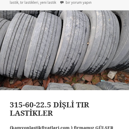
TIR LASTİKLERİ İKİNCİ EL ÇIKMA LASTİKL
lastik
,
tır lastikleri
,
yeni lastik
bir yorum yapın
315-60-22.5 DİŞLİ TIR
LASTİKLER
(kamyonlastikfiyatlari.com ) firmamız GÜLSER