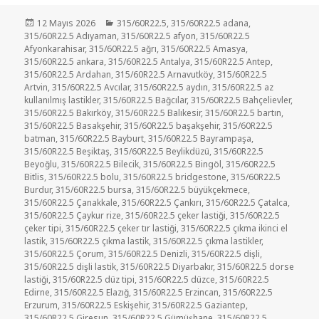
Yayın
Kategoriler
12 Mayıs 2026
315/60R22.5
,
315/60R22.5 adana
,
tarihi
315/60R22.5 Adıyaman
,
315/60R22.5 afyon
,
315/60R22.5
Afyonkarahisar
,
315/60R22.5 ağrı
,
315/60R22.5 Amasya
,
315/60R22.5 ankara
,
315/60R22.5 Antalya
,
315/60R22.5 Antep
,
315/60R22.5 Ardahan
,
315/60R22.5 Arnavutköy
,
315/60R22.5
Artvin
,
315/60R22.5 Avcılar
,
315/60R22.5 aydın
,
315/60R22.5 az
kullanılmış lastikler
,
315/60R22.5 Bağcılar
,
315/60R22.5 Bahçelievler
,
315/60R22.5 Bakırköy
,
315/60R22.5 Balıkesir
,
315/60R22.5 bartın
,
315/60R22.5 Basakşehir
,
315/60R22.5 başakşehir
,
315/60R22.5
batman
,
315/60R22.5 Bayburt
,
315/60R22.5 Bayrampaşa
,
315/60R22.5 Beşiktaş
,
315/60R22.5 Beylikdüzü
,
315/60R22.5
Beyoğlu
,
315/60R22.5 Bilecik
,
315/60R22.5 Bingöl
,
315/60R22.5
Bitlis
,
315/60R22.5 bolu
,
315/60R22.5 bridgestone
,
315/60R22.5
Burdur
,
315/60R22.5 bursa
,
315/60R22.5 büyükçekmece
,
315/60R22.5 Çanakkale
,
315/60R22.5 Çankırı
,
315/60R22.5 Çatalca
,
315/60R22.5 Çaykur rize
,
315/60R22.5 çeker lastiği
,
315/60R22.5
çeker tipi
,
315/60R22.5 çeker tır lastiği
,
315/60R22.5 çıkma ikinci el
lastik
,
315/60R22.5 çıkma lastik
,
315/60R22.5 çıkma lastikler
,
315/60R22.5 Çorum
,
315/60R22.5 Denizli
,
315/60R22.5 dişli
,
315/60R22.5 dişli lastik
,
315/60R22.5 Diyarbakır
,
315/60R22.5 dorse
lastiği
,
315/60R22.5 düz tipi
,
315/60R22.5 düzce
,
315/60R22.5
Edirne
,
315/60R22.5 Elazığ
,
315/60R22.5 Erzincan
,
315/60R22.5
Erzurum
,
315/60R22.5 Eskişehir
,
315/60R22.5 Gaziantep
,
315/60R22.5 Giresun
,
315/60R22.5 Gümüşhane
,
315/60R22.5