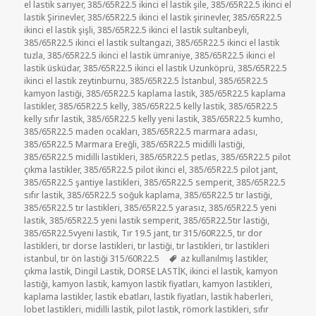
el lastik sarıyer
,
385/65R22.5 ikinci el lastik şile
,
385/65R22.5 ikinci el
lastik Şirinevler
,
385/65R22.5 ikinci el lastik şirinevler
,
385/65R22.5
ikinci el lastik şişli
,
385/65R22.5 ikinci el lastik sultanbeyli
,
385/65R22.5 ikinci el lastik sultangazi
,
385/65R22.5 ikinci el lastik
tuzla
,
385/65R22.5 ikinci el lastik ümraniye
,
385/65R22.5 ikinci el
lastik üsküdar
,
385/65R22.5 ikinci el lastik Uzunköprü
,
385/65R22.5
ikinci el lastik zeytinburnu
,
385/65R22.5 İstanbul
,
385/65R22.5
kamyon lastiği
,
385/65R22.5 kaplama lastik
,
385/65R22.5 kaplama
lastikler
,
385/65R22.5 kelly
,
385/65R22.5 kelly lastik
,
385/65R22.5
kelly sıfır lastik
,
385/65R22.5 kelly yeni lastik
,
385/65R22.5 kumho
,
385/65R22.5 maden ocakları
,
385/65R22.5 marmara adası
,
385/65R22.5 Marmara Ereğli
,
385/65R22.5 midilli lastiği
,
385/65R22.5 midilli lastikleri
,
385/65R22.5 petlas
,
385/65R22.5 pilot
çıkma lastikler
,
385/65R22.5 pilot ikinci el
,
385/65R22.5 pilot jant
,
385/65R22.5 şantiye lastikleri
,
385/65R22.5 semperit
,
385/65R22.5
sıfır lastik
,
385/65R22.5 soğuk kaplama
,
385/65R22.5 tır lastiği
,
385/65R22.5 tır lastikleri
,
385/65R22.5 yarasız
,
385/65R22.5 yeni
lastik
,
385/65R22.5 yeni lastik semperit
,
385/65R22.5tır lastiği
,
385/65R22.5vyeni lastik
,
Tır 19.5 jant
,
tır 315/60R22.5
,
tır dor
lastikleri
,
tır dorse lastikleri
,
tır lastiği
,
tır lastikleri
,
tır lastikleri
Etiketler
istanbul
,
tır ön lastiği 315/60R22.5
az kullanılmış lastikler
,
çıkma lastik
,
Dingil Lastik
,
DORSE LASTİK
,
ikinci el lastik
,
kamyon
lastiği
,
kamyon lastik
,
kamyon lastik fiyatları
,
kamyon lastikleri
,
kaplama lastikler
,
lastik ebatları
,
lastik fiyatları
,
lastik haberleri
,
lobet lastikleri
,
midilli lastik
,
pilot lastik
,
römork lastikleri
,
sıfır