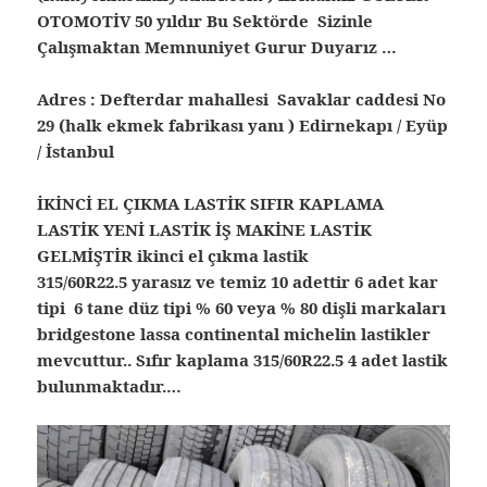
OTOMOTİV 50 yıldır Bu Sektörde Sizinle
Çalışmaktan Memnuniyet Gurur Duyarız …
Adres : Defterdar mahallesi Savaklar caddesi No
29 (halk ekmek fabrikası yanı ) Edirnekapı / Eyüp
/ İstanbul
İKİNCİ EL ÇIKMA LASTİK SIFIR KAPLAMA
LASTİK YENİ LASTİK İŞ MAKİNE LASTİK
GELMİŞTİR ikinci el çıkma lastik
315/60R22.5 yarasız ve temiz 10 adettir 6 adet kar
tipi 6 tane düz tipi % 60 veya % 80 dişli markaları
bridgestone lassa continental michelin lastikler
mevcuttur.. Sıfır kaplama 315/60R22.5 4 adet lastik
bulunmaktadır.…