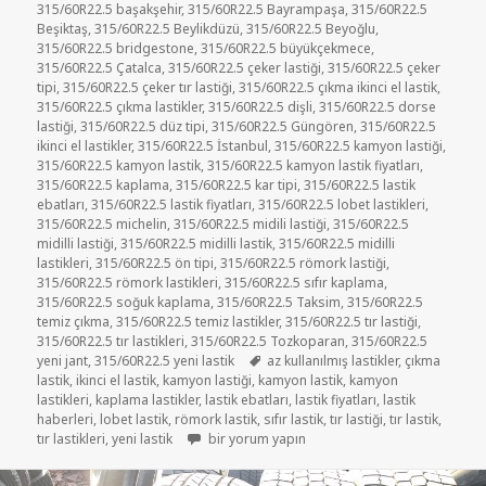
315/60R22.5 başakşehir
,
315/60R22.5 Bayrampaşa
,
315/60R22.5
Beşiktaş
,
315/60R22.5 Beylikdüzü
,
315/60R22.5 Beyoğlu
,
315/60R22.5 bridgestone
,
315/60R22.5 büyükçekmece
,
315/60R22.5 Çatalca
,
315/60R22.5 çeker lastiği
,
315/60R22.5 çeker
tipi
,
315/60R22.5 çeker tır lastiği
,
315/60R22.5 çıkma ikinci el lastik
,
315/60R22.5 çıkma lastikler
,
315/60R22.5 dişli
,
315/60R22.5 dorse
lastiği
,
315/60R22.5 düz tipi
,
315/60R22.5 Güngören
,
315/60R22.5
ikinci el lastikler
,
315/60R22.5 İstanbul
,
315/60R22.5 kamyon lastiği
,
315/60R22.5 kamyon lastik
,
315/60R22.5 kamyon lastik fiyatları
,
315/60R22.5 kaplama
,
315/60R22.5 kar tipi
,
315/60R22.5 lastik
ebatları
,
315/60R22.5 lastik fiyatları
,
315/60R22.5 lobet lastikleri
,
315/60R22.5 michelin
,
315/60R22.5 midili lastiği
,
315/60R22.5
midilli lastiği
,
315/60R22.5 midilli lastik
,
315/60R22.5 midilli
lastikleri
,
315/60R22.5 ön tipi
,
315/60R22.5 römork lastiği
,
315/60R22.5 römork lastikleri
,
315/60R22.5 sıfır kaplama
,
315/60R22.5 soğuk kaplama
,
315/60R22.5 Taksim
,
315/60R22.5
temiz çıkma
,
315/60R22.5 temiz lastikler
,
315/60R22.5 tır lastiği
,
315/60R22.5 tır lastikleri
,
315/60R22.5 Tozkoparan
,
315/60R22.5
Etiketler
yeni jant
,
315/60R22.5 yeni lastik
az kullanılmış lastikler
,
çıkma
lastik
,
ikinci el lastik
,
kamyon lastiği
,
kamyon lastik
,
kamyon
lastikleri
,
kaplama lastikler
,
lastik ebatları
,
lastik fiyatları
,
lastik
haberleri
,
lobet lastik
,
römork lastik
,
sıfır lastik
,
tır lastiği
,
tır lastik
,
315-60R22.5 İKİNCİ EL ÇIKMA LASTİKLER için
tır lastikleri
,
yeni lastik
bir yorum yapın