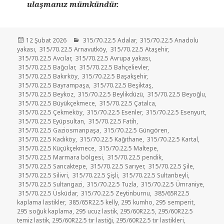
ulaşmanız mümkündür.
Yayın
Kategoriler
12 Şubat 2026
315/70.22.5 Adalar
,
315/70.22.5 Anadolu
tarihi
yakası
,
315/70.22.5 Arnavutköy
,
315/70.22.5 Ataşehir
,
315/70.22.5 Avcılar
,
315/70.22.5 Avrupa yakası
,
315/70.22.5 Bağcılar
,
315/70.22.5 Bahçelievler
,
315/70.22.5 Bakırköy
,
315/70.22.5 Başakşehir
,
315/70.22.5 Bayrampaşa
,
315/70.22.5 Beşiktaş
,
315/70.22.5 Beykoz
,
315/70.22.5 Beylikdüzü
,
315/70.22.5 Beyoğlu
,
315/70.22.5 Büyükçekmece
,
315/70.22.5 Çatalca
,
315/70.22.5 Çekmeköy
,
315/70.22.5 Esenler
,
315/70.22.5 Esenyurt
,
315/70.22.5 Eyüpsultan
,
315/70.22.5 Fatih
,
315/70.22.5 Gaziosmanpaşa
,
315/70.22.5 Güngören
,
315/70.22.5 Kadıköy
,
315/70.22.5 Kağıthane
,
315/70.22.5 Kartal
,
315/70.22.5 Küçükçekmece
,
315/70.22.5 Maltepe
,
315/70.22.5 Marmara bölgesi
,
315/70.22.5 pendik
,
315/70.22.5 Sancaktepe
,
315/70.22.5 Sarıyer
,
315/70.22.5 Şile
,
315/70.22.5 Silivri
,
315/70.22.5 Şişli
,
315/70.22.5 Sultanbeyli
,
315/70.22.5 Sultangazi
,
315/70.22.5 Tuzla
,
315/70.22.5 Ümraniye
,
315/70.22.5 Üsküdar
,
315/70.22.5 Zeytinburnu
,
385/65R22.5
kaplama lastikler
,
385/65R22.5 kelly
,
295 kumho
,
295 semperit
,
295 soğuk kaplama
,
295 ucuz lastik
,
295/60R22.5
,
295/60R22.5
temiz lastik
,
295/60R22.5 tır lastiği
,
295/60R22.5 tır lastikleri
,