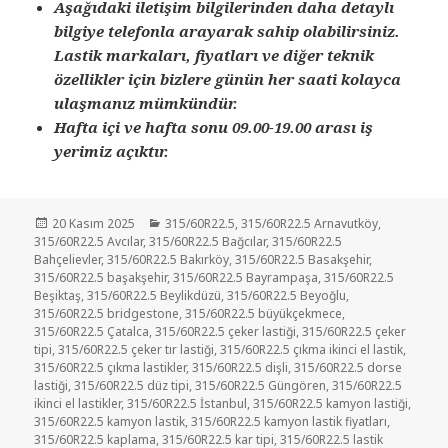
Aşağıdaki iletişim bilgilerinden daha detaylı
bilgiye telefonla arayarak sahip olabilirsiniz.
Lastik markaları, fiyatları ve diğer teknik
özellikler için bizlere günün her saati kolayca
ulaşmanız mümkündür.
Hafta içi ve hafta sonu 09.00-19.00 arası iş
yerimiz açıktır.
Yayın
Kategoriler
20 Kasım 2025
315/60R22.5
,
315/60R22.5 Arnavutköy
,
tarihi
315/60R22.5 Avcılar
,
315/60R22.5 Bağcılar
,
315/60R22.5
Bahçelievler
,
315/60R22.5 Bakırköy
,
315/60R22.5 Basakşehir
,
315/60R22.5 başakşehir
,
315/60R22.5 Bayrampaşa
,
315/60R22.5
Beşiktaş
,
315/60R22.5 Beylikdüzü
,
315/60R22.5 Beyoğlu
,
315/60R22.5 bridgestone
,
315/60R22.5 büyükçekmece
,
315/60R22.5 Çatalca
,
315/60R22.5 çeker lastiği
,
315/60R22.5 çeker
tipi
,
315/60R22.5 çeker tır lastiği
,
315/60R22.5 çıkma ikinci el lastik
,
315/60R22.5 çıkma lastikler
,
315/60R22.5 dişli
,
315/60R22.5 dorse
lastiği
,
315/60R22.5 düz tipi
,
315/60R22.5 Güngören
,
315/60R22.5
ikinci el lastikler
,
315/60R22.5 İstanbul
,
315/60R22.5 kamyon lastiği
,
315/60R22.5 kamyon lastik
,
315/60R22.5 kamyon lastik fiyatları
,
315/60R22.5 kaplama
,
315/60R22.5 kar tipi
,
315/60R22.5 lastik