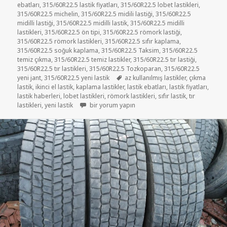
ebatları
,
315/60R22.5 lastik fiyatları
,
315/60R22.5 lobet lastikleri
,
315/60R22.5 michelin
,
315/60R22.5 midili lastiği
,
315/60R22.5
midilli lastiği
,
315/60R22.5 midilli lastik
,
315/60R22.5 midilli
lastikleri
,
315/60R22.5 ön tipi
,
315/60R22.5 römork lastiği
,
315/60R22.5 römork lastikleri
,
315/60R22.5 sıfır kaplama
,
315/60R22.5 soğuk kaplama
,
315/60R22.5 Taksim
,
315/60R22.5
temiz çıkma
,
315/60R22.5 temiz lastikler
,
315/60R22.5 tır lastiği
,
315/60R22.5 tır lastikleri
,
315/60R22.5 Tozkoparan
,
315/60R22.5
Etiketler
yeni jant
,
315/60R22.5 yeni lastik
az kullanılmış lastikler
,
çıkma
lastik
,
ikinci el lastik
,
kaplama lastikler
,
lastik ebatları
,
lastik fiyatları
,
lastik haberleri
,
lobet lastikleri
,
römork lastikleri
,
sıfır lastik
,
tır
315-60-22.5 DİŞLİ TIR LASTİKLER için
lastikleri
,
yeni lastik
bir yorum yapın