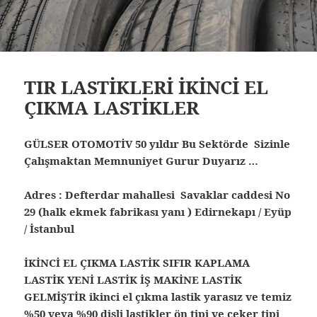
TIR LASTİKLERİ İKİNCİ EL
ÇIKMA LASTİKLER
GÜLSER OTOMOTİV 50 yıldır Bu Sektörde Sizinle
Çalışmaktan Memnuniyet Gurur Duyarız …
Adres : Defterdar mahallesi Savaklar caddesi No
29 (halk ekmek fabrikası yanı ) Edirnekapı / Eyüp
/ İstanbul
İKİNCİ EL ÇIKMA LASTİK SIFIR KAPLAMA
LASTİK YENİ LASTİK İŞ MAKİNE LASTİK
GELMİŞTİR ikinci el çıkma lastik yarasız ve temiz
%50 veya %90 dişli lastikler ön tipi ve çeker tipi