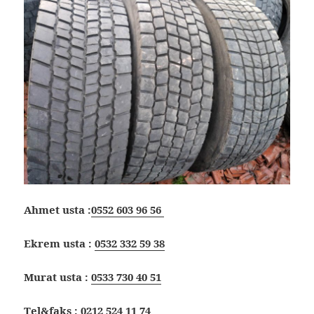
Ahmet usta :
0552 603 96 56
Ekrem usta :
0532 332 59 38
Murat usta :
0533 730 40 51
Tel&faks :
0212 524 11 74