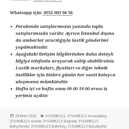
Whatsapp için:
0552 603 96 56
Perakende satışlarımızın yanında toplu
satışlarımızda vardır. Ayrıca İstanbul dışına
da ambarlar aracılığıyla lastik gönderimi
yapılmaktadır.
Aşağıdaki iletişim bilgilerinden daha detaylı
bilgiye telefonla arayarak sahip olabilirsiniz.
Lastik markaları, fiyatları ve diğer teknik
özellikler için bizlere günün her saati kolayca
ulaşmanız mümkündür.
Hafta içi ve hafta sonu 09.00-19.00 arası iş
yerimiz açıktır.
Yayın
Kategoriler
29 Mart 2025
315/60R22.5
,
315/60R22.5 Arnavutköy
,
tarihi
315/60R22.5 Avcılar
,
315/60R22.5 Bağcılar
,
315/60R22.5
Bahçelievler
,
315/60R22.5 Bakırköy
,
315/60R22.5 Basakşehir
,