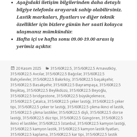
Aşağıdaki iletişim bilgilerinden daha detaylı
bilgiye telefonla arayarak sahip olabilirsiniz.
Lastik markaları, fiyatları ve diğer teknik
özellikler için bizlere günün her saati kolayca
ulaşmanız mümkündür.
Hafta içi ve hafta sonu 09.00-19.00 arası iş
yerimiz açıktır.
Yayın
Kategoriler
20 Kasım 2025
315/60R22.5
,
315/60R22.5 Arnavutköy
,
tarihi
315/60R22.5 Avcılar
,
315/60R22.5 Bağcılar
,
315/60R22.5
Bahçelievler
,
315/60R22.5 Bakırköy
,
315/60R22.5 başakşehir
,
315/60R22.5 Basakşehir
,
315/60R22.5 Bayrampaşa
,
315/60R22.5
Beşiktaş
,
315/60R22.5 Beylikdüzü
,
315/60R22.5 Beyoğlu
,
315/60R22.5 bridgestone
,
315/60R22.5 büyükçekmece
,
315/60R22.5 Çatalca
,
315/60R22.5 çeker lastiği
,
315/60R22.5 çeker
tipi
,
315/60R22.5 çeker tır lastiği
,
315/60R22.5 çıkma ikinci el lastik
,
315/60R22.5 çıkma lastikler
,
315/60R22.5 dişli
,
315/60R22.5 dorse
lastiği
,
315/60R22.5 düz tipi
,
315/60R22.5 Güngören
,
315/60R22.5
ikinci el lastikler
,
315/60R22.5 İstanbul
,
315/60R22.5 kamyon lastiği
,
315/60R22.5 kamyon lastik
,
315/60R22.5 kamyon lastik fiyatları
,
315/60R22.5 kaplama
,
315/60R22.5 kar tipi
,
315/60R22.5 lastik