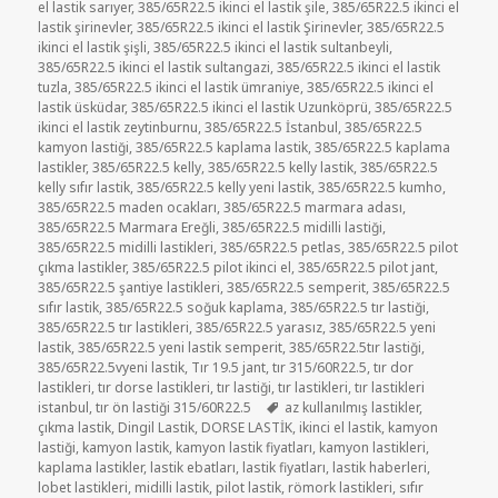
el lastik sarıyer
,
385/65R22.5 ikinci el lastik şile
,
385/65R22.5 ikinci el
lastik şirinevler
,
385/65R22.5 ikinci el lastik Şirinevler
,
385/65R22.5
ikinci el lastik şişli
,
385/65R22.5 ikinci el lastik sultanbeyli
,
385/65R22.5 ikinci el lastik sultangazi
,
385/65R22.5 ikinci el lastik
tuzla
,
385/65R22.5 ikinci el lastik ümraniye
,
385/65R22.5 ikinci el
lastik üsküdar
,
385/65R22.5 ikinci el lastik Uzunköprü
,
385/65R22.5
ikinci el lastik zeytinburnu
,
385/65R22.5 İstanbul
,
385/65R22.5
kamyon lastiği
,
385/65R22.5 kaplama lastik
,
385/65R22.5 kaplama
lastikler
,
385/65R22.5 kelly
,
385/65R22.5 kelly lastik
,
385/65R22.5
kelly sıfır lastik
,
385/65R22.5 kelly yeni lastik
,
385/65R22.5 kumho
,
385/65R22.5 maden ocakları
,
385/65R22.5 marmara adası
,
385/65R22.5 Marmara Ereğli
,
385/65R22.5 midilli lastiği
,
385/65R22.5 midilli lastikleri
,
385/65R22.5 petlas
,
385/65R22.5 pilot
çıkma lastikler
,
385/65R22.5 pilot ikinci el
,
385/65R22.5 pilot jant
,
385/65R22.5 şantiye lastikleri
,
385/65R22.5 semperit
,
385/65R22.5
sıfır lastik
,
385/65R22.5 soğuk kaplama
,
385/65R22.5 tır lastiği
,
385/65R22.5 tır lastikleri
,
385/65R22.5 yarasız
,
385/65R22.5 yeni
lastik
,
385/65R22.5 yeni lastik semperit
,
385/65R22.5tır lastiği
,
385/65R22.5vyeni lastik
,
Tır 19.5 jant
,
tır 315/60R22.5
,
tır dor
lastikleri
,
tır dorse lastikleri
,
tır lastiği
,
tır lastikleri
,
tır lastikleri
Etiketler
istanbul
,
tır ön lastiği 315/60R22.5
az kullanılmış lastikler
,
çıkma lastik
,
Dingil Lastik
,
DORSE LASTİK
,
ikinci el lastik
,
kamyon
lastiği
,
kamyon lastik
,
kamyon lastik fiyatları
,
kamyon lastikleri
,
kaplama lastikler
,
lastik ebatları
,
lastik fiyatları
,
lastik haberleri
,
lobet lastikleri
,
midilli lastik
,
pilot lastik
,
römork lastikleri
,
sıfır