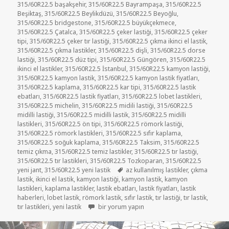
315/60R22.5 başakşehir
,
315/60R22.5 Bayrampaşa
,
315/60R22.5
Beşiktaş
,
315/60R22.5 Beylikdüzü
,
315/60R22.5 Beyoğlu
,
315/60R22.5 bridgestone
,
315/60R22.5 büyükçekmece
,
315/60R22.5 Çatalca
,
315/60R22.5 çeker lastiği
,
315/60R22.5 çeker
tipi
,
315/60R22.5 çeker tır lastiği
,
315/60R22.5 çıkma ikinci el lastik
,
315/60R22.5 çıkma lastikler
,
315/60R22.5 dişli
,
315/60R22.5 dorse
lastiği
,
315/60R22.5 düz tipi
,
315/60R22.5 Güngören
,
315/60R22.5
ikinci el lastikler
,
315/60R22.5 İstanbul
,
315/60R22.5 kamyon lastiği
,
315/60R22.5 kamyon lastik
,
315/60R22.5 kamyon lastik fiyatları
,
315/60R22.5 kaplama
,
315/60R22.5 kar tipi
,
315/60R22.5 lastik
ebatları
,
315/60R22.5 lastik fiyatları
,
315/60R22.5 lobet lastikleri
,
315/60R22.5 michelin
,
315/60R22.5 midili lastiği
,
315/60R22.5
midilli lastiği
,
315/60R22.5 midilli lastik
,
315/60R22.5 midilli
lastikleri
,
315/60R22.5 ön tipi
,
315/60R22.5 römork lastiği
,
315/60R22.5 römork lastikleri
,
315/60R22.5 sıfır kaplama
,
315/60R22.5 soğuk kaplama
,
315/60R22.5 Taksim
,
315/60R22.5
temiz çıkma
,
315/60R22.5 temiz lastikler
,
315/60R22.5 tır lastiği
,
315/60R22.5 tır lastikleri
,
315/60R22.5 Tozkoparan
,
315/60R22.5
Etiketler
yeni jant
,
315/60R22.5 yeni lastik
az kullanılmış lastikler
,
çıkma
lastik
,
ikinci el lastik
,
kamyon lastiği
,
kamyon lastik
,
kamyon
lastikleri
,
kaplama lastikler
,
lastik ebatları
,
lastik fiyatları
,
lastik
haberleri
,
lobet lastik
,
römork lastik
,
sıfır lastik
,
tır lastiği
,
tır lastik
,
315-60R22.5 İKİNCİ EL ÇIKMA LASTİKLER için
tır lastikleri
,
yeni lastik
bir yorum yapın