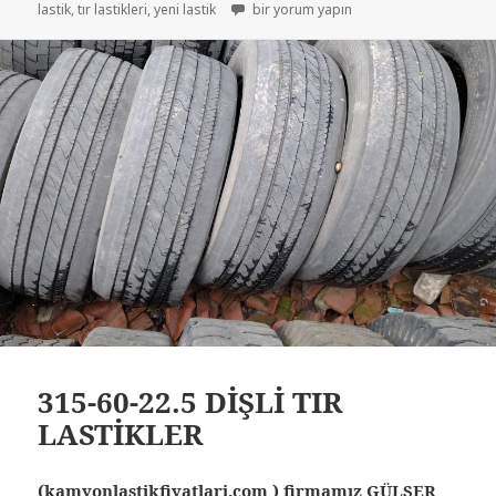
TIR LASTİKLERİ İKİNCİ EL ÇIKMA LASTİKL
lastik
,
tır lastikleri
,
yeni lastik
bir yorum yapın
315-60-22.5 DİŞLİ TIR
LASTİKLER
(kamyonlastikfiyatlari.com ) firmamız GÜLSER