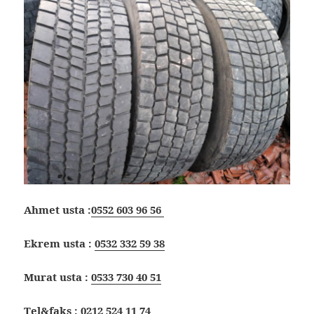
Ahmet usta :
0552 603 96 56
Ekrem usta :
0532 332 59 38
Murat usta :
0533 730 40 51
Tel&faks :
0212 524 11 74