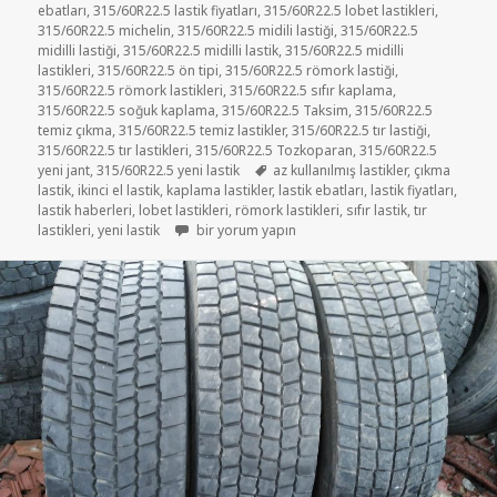
ebatları
,
315/60R22.5 lastik fiyatları
,
315/60R22.5 lobet lastikleri
,
315/60R22.5 michelin
,
315/60R22.5 midili lastiği
,
315/60R22.5
midilli lastiği
,
315/60R22.5 midilli lastik
,
315/60R22.5 midilli
lastikleri
,
315/60R22.5 ön tipi
,
315/60R22.5 römork lastiği
,
315/60R22.5 römork lastikleri
,
315/60R22.5 sıfır kaplama
,
315/60R22.5 soğuk kaplama
,
315/60R22.5 Taksim
,
315/60R22.5
temiz çıkma
,
315/60R22.5 temiz lastikler
,
315/60R22.5 tır lastiği
,
315/60R22.5 tır lastikleri
,
315/60R22.5 Tozkoparan
,
315/60R22.5
Etiketler
yeni jant
,
315/60R22.5 yeni lastik
az kullanılmış lastikler
,
çıkma
lastik
,
ikinci el lastik
,
kaplama lastikler
,
lastik ebatları
,
lastik fiyatları
,
lastik haberleri
,
lobet lastikleri
,
römork lastikleri
,
sıfır lastik
,
tır
315-60-22.5 DİŞLİ TIR LASTİKLER için
lastikleri
,
yeni lastik
bir yorum yapın