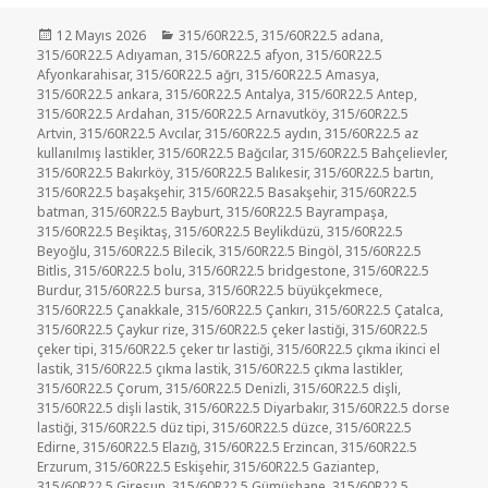
Yayın
Kategoriler
12 Mayıs 2026
315/60R22.5
,
315/60R22.5 adana
,
tarihi
315/60R22.5 Adıyaman
,
315/60R22.5 afyon
,
315/60R22.5
Afyonkarahisar
,
315/60R22.5 ağrı
,
315/60R22.5 Amasya
,
315/60R22.5 ankara
,
315/60R22.5 Antalya
,
315/60R22.5 Antep
,
315/60R22.5 Ardahan
,
315/60R22.5 Arnavutköy
,
315/60R22.5
Artvin
,
315/60R22.5 Avcılar
,
315/60R22.5 aydın
,
315/60R22.5 az
kullanılmış lastikler
,
315/60R22.5 Bağcılar
,
315/60R22.5 Bahçelievler
,
315/60R22.5 Bakırköy
,
315/60R22.5 Balıkesir
,
315/60R22.5 bartın
,
315/60R22.5 başakşehir
,
315/60R22.5 Basakşehir
,
315/60R22.5
batman
,
315/60R22.5 Bayburt
,
315/60R22.5 Bayrampaşa
,
315/60R22.5 Beşiktaş
,
315/60R22.5 Beylikdüzü
,
315/60R22.5
Beyoğlu
,
315/60R22.5 Bilecik
,
315/60R22.5 Bingöl
,
315/60R22.5
Bitlis
,
315/60R22.5 bolu
,
315/60R22.5 bridgestone
,
315/60R22.5
Burdur
,
315/60R22.5 bursa
,
315/60R22.5 büyükçekmece
,
315/60R22.5 Çanakkale
,
315/60R22.5 Çankırı
,
315/60R22.5 Çatalca
,
315/60R22.5 Çaykur rize
,
315/60R22.5 çeker lastiği
,
315/60R22.5
çeker tipi
,
315/60R22.5 çeker tır lastiği
,
315/60R22.5 çıkma ikinci el
lastik
,
315/60R22.5 çıkma lastik
,
315/60R22.5 çıkma lastikler
,
315/60R22.5 Çorum
,
315/60R22.5 Denizli
,
315/60R22.5 dişli
,
315/60R22.5 dişli lastik
,
315/60R22.5 Diyarbakır
,
315/60R22.5 dorse
lastiği
,
315/60R22.5 düz tipi
,
315/60R22.5 düzce
,
315/60R22.5
Edirne
,
315/60R22.5 Elazığ
,
315/60R22.5 Erzincan
,
315/60R22.5
Erzurum
,
315/60R22.5 Eskişehir
,
315/60R22.5 Gaziantep
,
315/60R22.5 Giresun
,
315/60R22.5 Gümüşhane
,
315/60R22.5