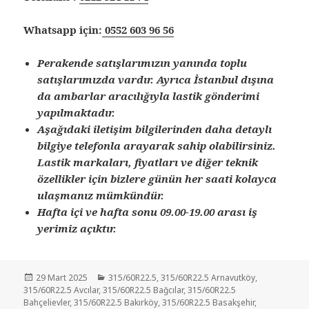
Whatsapp için:
0552 603 96 56
Perakende satışlarımızın yanında toplu
satışlarımızda vardır. Ayrıca İstanbul dışına
da ambarlar aracılığıyla lastik gönderimi
yapılmaktadır.
Aşağıdaki iletişim bilgilerinden daha detaylı
bilgiye telefonla arayarak sahip olabilirsiniz.
Lastik markaları, fiyatları ve diğer teknik
özellikler için bizlere günün her saati kolayca
ulaşmanız mümkündür.
Hafta içi ve hafta sonu 09.00-19.00 arası iş
yerimiz açıktır.
Yayın
Kategoriler
29 Mart 2025
315/60R22.5
,
315/60R22.5 Arnavutköy
,
tarihi
315/60R22.5 Avcılar
,
315/60R22.5 Bağcılar
,
315/60R22.5
Bahçelievler
,
315/60R22.5 Bakırköy
,
315/60R22.5 Basakşehir
,