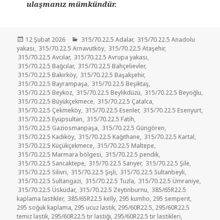
ulaşmanız mümkündür.
Yayın
Kategoriler
12 Şubat 2026
315/70.22.5 Adalar
,
315/70.22.5 Anadolu
tarihi
yakası
,
315/70.22.5 Arnavutköy
,
315/70.22.5 Ataşehir
,
315/70.22.5 Avcılar
,
315/70.22.5 Avrupa yakası
,
315/70.22.5 Bağcılar
,
315/70.22.5 Bahçelievler
,
315/70.22.5 Bakırköy
,
315/70.22.5 Başakşehir
,
315/70.22.5 Bayrampaşa
,
315/70.22.5 Beşiktaş
,
315/70.22.5 Beykoz
,
315/70.22.5 Beylikdüzü
,
315/70.22.5 Beyoğlu
,
315/70.22.5 Büyükçekmece
,
315/70.22.5 Çatalca
,
315/70.22.5 Çekmeköy
,
315/70.22.5 Esenler
,
315/70.22.5 Esenyurt
,
315/70.22.5 Eyüpsultan
,
315/70.22.5 Fatih
,
315/70.22.5 Gaziosmanpaşa
,
315/70.22.5 Güngören
,
315/70.22.5 Kadıköy
,
315/70.22.5 Kağıthane
,
315/70.22.5 Kartal
,
315/70.22.5 Küçükçekmece
,
315/70.22.5 Maltepe
,
315/70.22.5 Marmara bölgesi
,
315/70.22.5 pendik
,
315/70.22.5 Sancaktepe
,
315/70.22.5 Sarıyer
,
315/70.22.5 Şile
,
315/70.22.5 Silivri
,
315/70.22.5 Şişli
,
315/70.22.5 Sultanbeyli
,
315/70.22.5 Sultangazi
,
315/70.22.5 Tuzla
,
315/70.22.5 Ümraniye
,
315/70.22.5 Üsküdar
,
315/70.22.5 Zeytinburnu
,
385/65R22.5
kaplama lastikler
,
385/65R22.5 kelly
,
295 kumho
,
295 semperit
,
295 soğuk kaplama
,
295 ucuz lastik
,
295/60R22.5
,
295/60R22.5
temiz lastik
,
295/60R22.5 tır lastiği
,
295/60R22.5 tır lastikleri
,