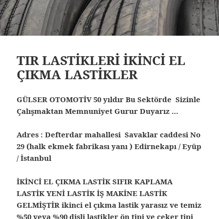
TIR LASTİKLERİ İKİNCİ EL
ÇIKMA LASTİKLER
GÜLSER OTOMOTİV 50 yıldır Bu Sektörde Sizinle
Çalışmaktan Memnuniyet Gurur Duyarız …
Adres : Defterdar mahallesi Savaklar caddesi No
29 (halk ekmek fabrikası yanı ) Edirnekapı / Eyüp
/ İstanbul
İKİNCİ EL ÇIKMA LASTİK SIFIR KAPLAMA
LASTİK YENİ LASTİK İŞ MAKİNE LASTİK
GELMİŞTİR ikinci el çıkma lastik yarasız ve temiz
%50 veya %90 dişli lastikler ön tipi ve çeker tipi