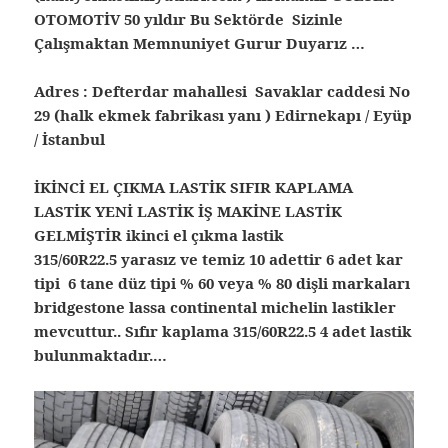
OTOMOTİV 50 yıldır Bu Sektörde Sizinle
Çalışmaktan Memnuniyet Gurur Duyarız …
Adres : Defterdar mahallesi Savaklar caddesi No
29 (halk ekmek fabrikası yanı ) Edirnekapı / Eyüp
/ İstanbul
İKİNCİ EL ÇIKMA LASTİK SIFIR KAPLAMA
LASTİK YENİ LASTİK İŞ MAKİNE LASTİK
GELMİŞTİR ikinci el çıkma lastik
315/60R22.5 yarasız ve temiz 10 adettir 6 adet kar
tipi 6 tane düz tipi % 60 veya % 80 dişli markaları
bridgestone lassa continental michelin lastikler
mevcuttur.. Sıfır kaplama 315/60R22.5 4 adet lastik
bulunmaktadır.…