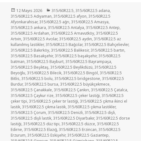
Yayın
Kategoriler
12 Mayıs 2026
315/60R22.5
,
315/60R22.5 adana
,
tarihi
315/60R22.5 Adıyaman
,
315/60R22.5 afyon
,
315/60R22.5
Afyonkarahisar
,
315/60R22.5 ağrı
,
315/60R22.5 Amasya
,
315/60R22.5 ankara
,
315/60R22.5 Antalya
,
315/60R22.5 Antep
,
315/60R22.5 Ardahan
,
315/60R22.5 Arnavutköy
,
315/60R22.5
Artvin
,
315/60R22.5 Avcılar
,
315/60R22.5 aydın
,
315/60R22.5 az
kullanılmış lastikler
,
315/60R22.5 Bağcılar
,
315/60R22.5 Bahçelievler
,
315/60R22.5 Bakırköy
,
315/60R22.5 Balıkesir
,
315/60R22.5 bartın
,
315/60R22.5 Basakşehir
,
315/60R22.5 başakşehir
,
315/60R22.5
batman
,
315/60R22.5 Bayburt
,
315/60R22.5 Bayrampaşa
,
315/60R22.5 Beşiktaş
,
315/60R22.5 Beylikdüzü
,
315/60R22.5
Beyoğlu
,
315/60R22.5 Bilecik
,
315/60R22.5 Bingöl
,
315/60R22.5
Bitlis
,
315/60R22.5 bolu
,
315/60R22.5 bridgestone
,
315/60R22.5
Burdur
,
315/60R22.5 bursa
,
315/60R22.5 büyükçekmece
,
315/60R22.5 Çanakkale
,
315/60R22.5 Çankırı
,
315/60R22.5 Çatalca
,
315/60R22.5 Çaykur rize
,
315/60R22.5 çeker lastiği
,
315/60R22.5
çeker tipi
,
315/60R22.5 çeker tır lastiği
,
315/60R22.5 çıkma ikinci el
lastik
,
315/60R22.5 çıkma lastik
,
315/60R22.5 çıkma lastikler
,
315/60R22.5 Çorum
,
315/60R22.5 Denizli
,
315/60R22.5 dişli
,
315/60R22.5 dişli lastik
,
315/60R22.5 Diyarbakır
,
315/60R22.5 dorse
lastiği
,
315/60R22.5 düz tipi
,
315/60R22.5 düzce
,
315/60R22.5
Edirne
,
315/60R22.5 Elazığ
,
315/60R22.5 Erzincan
,
315/60R22.5
Erzurum
,
315/60R22.5 Eskişehir
,
315/60R22.5 Gaziantep
,
315/60R22.5 Giresun
,
315/60R22.5 Gümüşhane
,
315/60R22.5