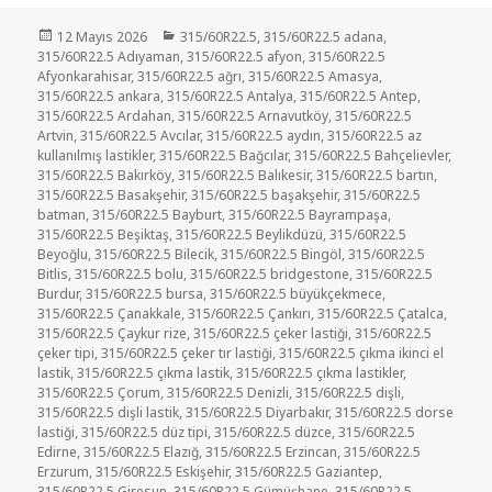
Yayın
Kategoriler
12 Mayıs 2026
315/60R22.5
,
315/60R22.5 adana
,
tarihi
315/60R22.5 Adıyaman
,
315/60R22.5 afyon
,
315/60R22.5
Afyonkarahisar
,
315/60R22.5 ağrı
,
315/60R22.5 Amasya
,
315/60R22.5 ankara
,
315/60R22.5 Antalya
,
315/60R22.5 Antep
,
315/60R22.5 Ardahan
,
315/60R22.5 Arnavutköy
,
315/60R22.5
Artvin
,
315/60R22.5 Avcılar
,
315/60R22.5 aydın
,
315/60R22.5 az
kullanılmış lastikler
,
315/60R22.5 Bağcılar
,
315/60R22.5 Bahçelievler
,
315/60R22.5 Bakırköy
,
315/60R22.5 Balıkesir
,
315/60R22.5 bartın
,
315/60R22.5 Basakşehir
,
315/60R22.5 başakşehir
,
315/60R22.5
batman
,
315/60R22.5 Bayburt
,
315/60R22.5 Bayrampaşa
,
315/60R22.5 Beşiktaş
,
315/60R22.5 Beylikdüzü
,
315/60R22.5
Beyoğlu
,
315/60R22.5 Bilecik
,
315/60R22.5 Bingöl
,
315/60R22.5
Bitlis
,
315/60R22.5 bolu
,
315/60R22.5 bridgestone
,
315/60R22.5
Burdur
,
315/60R22.5 bursa
,
315/60R22.5 büyükçekmece
,
315/60R22.5 Çanakkale
,
315/60R22.5 Çankırı
,
315/60R22.5 Çatalca
,
315/60R22.5 Çaykur rize
,
315/60R22.5 çeker lastiği
,
315/60R22.5
çeker tipi
,
315/60R22.5 çeker tır lastiği
,
315/60R22.5 çıkma ikinci el
lastik
,
315/60R22.5 çıkma lastik
,
315/60R22.5 çıkma lastikler
,
315/60R22.5 Çorum
,
315/60R22.5 Denizli
,
315/60R22.5 dişli
,
315/60R22.5 dişli lastik
,
315/60R22.5 Diyarbakır
,
315/60R22.5 dorse
lastiği
,
315/60R22.5 düz tipi
,
315/60R22.5 düzce
,
315/60R22.5
Edirne
,
315/60R22.5 Elazığ
,
315/60R22.5 Erzincan
,
315/60R22.5
Erzurum
,
315/60R22.5 Eskişehir
,
315/60R22.5 Gaziantep
,
315/60R22.5 Giresun
,
315/60R22.5 Gümüşhane
,
315/60R22.5