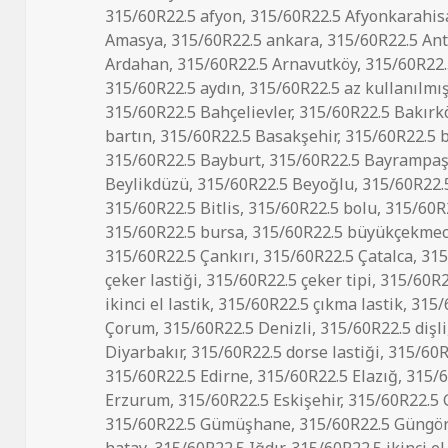
tarihi
315/60R22.5 afyon
,
315/60R22.5 Afyonkarahis
Amasya
,
315/60R22.5 ankara
,
315/60R22.5 Ant
Ardahan
,
315/60R22.5 Arnavutköy
,
315/60R22.
315/60R22.5 aydın
,
315/60R22.5 az kullanılmış
315/60R22.5 Bahçelievler
,
315/60R22.5 Bakırk
bartın
,
315/60R22.5 Basakşehir
,
315/60R22.5 
315/60R22.5 Bayburt
,
315/60R22.5 Bayrampa
Beylikdüzü
,
315/60R22.5 Beyoğlu
,
315/60R22.5
315/60R22.5 Bitlis
,
315/60R22.5 bolu
,
315/60R
315/60R22.5 bursa
,
315/60R22.5 büyükçekme
315/60R22.5 Çankırı
,
315/60R22.5 Çatalca
,
315
çeker lastiği
,
315/60R22.5 çeker tipi
,
315/60R22
ikinci el lastik
,
315/60R22.5 çıkma lastik
,
315/
Çorum
,
315/60R22.5 Denizli
,
315/60R22.5 dişli
Diyarbakır
,
315/60R22.5 dorse lastiği
,
315/60R
315/60R22.5 Edirne
,
315/60R22.5 Elazığ
,
315/6
Erzurum
,
315/60R22.5 Eskişehir
,
315/60R22.5 
315/60R22.5 Gümüşhane
,
315/60R22.5 Güngö