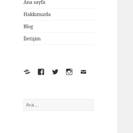
Ana sayfa
Hakkımızda
Blog
İletişim
Yelp
Facebook
Twitter
Instagram
E-
posta
Arama: