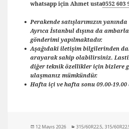
whatsapp için Ahmet usta
0552 603 
Perakende satışlarımızın yanında 
Ayrıca İstanbul dışına da ambarlar
gönderimi yapılmaktadır.
Aşağıdaki iletişim bilgilerinden da
arayarak sahip olabilirsiniz. Lasti
diğer teknik özellikler için bizlere
ulaşmanız mümkündür.
Hafta içi ve hafta sonu 09.00-19.00 
Yayın
Kategoriler
12 Mayıs 2026
315/60R22.5
,
315/60R22.