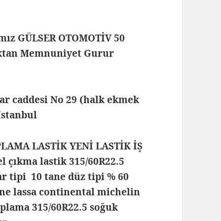
mamız GÜLSER OTOMOTİV 50
maktan Memnuniyet Gurur
lar caddesi No 29 (halk ekmek
 İstanbul
PLAMA LASTİK YENİ LASTİK İŞ
 çıkma lastik 315/60R22.5
ar tipi 10 tane düz tipi % 60
one lassa continental michelin
 kaplama 315/60R22.5 soğuk