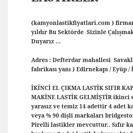
(kamyonlastikfiyatlari.com ) fir
yıldır Bu Sektörde Sizinle Çalış
Duyarız …
Adres : Defterdar mahallesi Savak
fabrikası yanı ) Edirnekapı / Eyüp /
İKİNCİ EL ÇIKMA LASTİK SIFIR KA
MAKİNE LASTİK GELMİŞTİR ikinci el
yarasız ve temiz 14 adettir 4 adet k
veya % 90 dişli markaları bridgest
Pirelli lastikler mevcuttur.. Sıfır