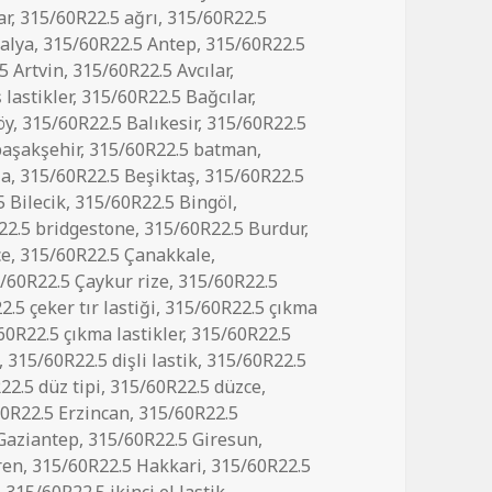
ar
,
315/60R22.5 ağrı
,
315/60R22.5
alya
,
315/60R22.5 Antep
,
315/60R22.5
5 Artvin
,
315/60R22.5 Avcılar
,
 lastikler
,
315/60R22.5 Bağcılar
,
öy
,
315/60R22.5 Balıkesir
,
315/60R22.5
başakşehir
,
315/60R22.5 batman
,
şa
,
315/60R22.5 Beşiktaş
,
315/60R22.5
 Bilecik
,
315/60R22.5 Bingöl
,
22.5 bridgestone
,
315/60R22.5 Burdur
,
ce
,
315/60R22.5 Çanakkale
,
/60R22.5 Çaykur rize
,
315/60R22.5
.5 çeker tır lastiği
,
315/60R22.5 çıkma
60R22.5 çıkma lastikler
,
315/60R22.5
,
315/60R22.5 dişli lastik
,
315/60R22.5
22.5 düz tipi
,
315/60R22.5 düzce
,
0R22.5 Erzincan
,
315/60R22.5
Gaziantep
,
315/60R22.5 Giresun
,
ren
,
315/60R22.5 Hakkari
,
315/60R22.5