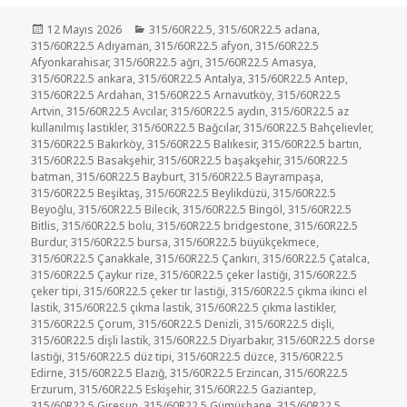
Yayın
Kategoriler
12 Mayıs 2026
315/60R22.5
,
315/60R22.5 adana
,
tarihi
315/60R22.5 Adıyaman
,
315/60R22.5 afyon
,
315/60R22.5
Afyonkarahisar
,
315/60R22.5 ağrı
,
315/60R22.5 Amasya
,
315/60R22.5 ankara
,
315/60R22.5 Antalya
,
315/60R22.5 Antep
,
315/60R22.5 Ardahan
,
315/60R22.5 Arnavutköy
,
315/60R22.5
Artvin
,
315/60R22.5 Avcılar
,
315/60R22.5 aydın
,
315/60R22.5 az
kullanılmış lastikler
,
315/60R22.5 Bağcılar
,
315/60R22.5 Bahçelievler
,
315/60R22.5 Bakırköy
,
315/60R22.5 Balıkesir
,
315/60R22.5 bartın
,
315/60R22.5 Basakşehir
,
315/60R22.5 başakşehir
,
315/60R22.5
batman
,
315/60R22.5 Bayburt
,
315/60R22.5 Bayrampaşa
,
315/60R22.5 Beşiktaş
,
315/60R22.5 Beylikdüzü
,
315/60R22.5
Beyoğlu
,
315/60R22.5 Bilecik
,
315/60R22.5 Bingöl
,
315/60R22.5
Bitlis
,
315/60R22.5 bolu
,
315/60R22.5 bridgestone
,
315/60R22.5
Burdur
,
315/60R22.5 bursa
,
315/60R22.5 büyükçekmece
,
315/60R22.5 Çanakkale
,
315/60R22.5 Çankırı
,
315/60R22.5 Çatalca
,
315/60R22.5 Çaykur rize
,
315/60R22.5 çeker lastiği
,
315/60R22.5
çeker tipi
,
315/60R22.5 çeker tır lastiği
,
315/60R22.5 çıkma ikinci el
lastik
,
315/60R22.5 çıkma lastik
,
315/60R22.5 çıkma lastikler
,
315/60R22.5 Çorum
,
315/60R22.5 Denizli
,
315/60R22.5 dişli
,
315/60R22.5 dişli lastik
,
315/60R22.5 Diyarbakır
,
315/60R22.5 dorse
lastiği
,
315/60R22.5 düz tipi
,
315/60R22.5 düzce
,
315/60R22.5
Edirne
,
315/60R22.5 Elazığ
,
315/60R22.5 Erzincan
,
315/60R22.5
Erzurum
,
315/60R22.5 Eskişehir
,
315/60R22.5 Gaziantep
,
315/60R22.5 Giresun
,
315/60R22.5 Gümüşhane
,
315/60R22.5