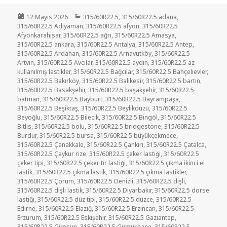
Yayın
Kategoriler
12 Mayıs 2026
315/60R22.5
,
315/60R22.5 adana
,
tarihi
315/60R22.5 Adıyaman
,
315/60R22.5 afyon
,
315/60R22.5
Afyonkarahisar
,
315/60R22.5 ağrı
,
315/60R22.5 Amasya
,
315/60R22.5 ankara
,
315/60R22.5 Antalya
,
315/60R22.5 Antep
,
315/60R22.5 Ardahan
,
315/60R22.5 Arnavutköy
,
315/60R22.5
Artvin
,
315/60R22.5 Avcılar
,
315/60R22.5 aydın
,
315/60R22.5 az
kullanılmış lastikler
,
315/60R22.5 Bağcılar
,
315/60R22.5 Bahçelievler
,
315/60R22.5 Bakırköy
,
315/60R22.5 Balıkesir
,
315/60R22.5 bartın
,
315/60R22.5 Basakşehir
,
315/60R22.5 başakşehir
,
315/60R22.5
batman
,
315/60R22.5 Bayburt
,
315/60R22.5 Bayrampaşa
,
315/60R22.5 Beşiktaş
,
315/60R22.5 Beylikdüzü
,
315/60R22.5
Beyoğlu
,
315/60R22.5 Bilecik
,
315/60R22.5 Bingöl
,
315/60R22.5
Bitlis
,
315/60R22.5 bolu
,
315/60R22.5 bridgestone
,
315/60R22.5
Burdur
,
315/60R22.5 bursa
,
315/60R22.5 büyükçekmece
,
315/60R22.5 Çanakkale
,
315/60R22.5 Çankırı
,
315/60R22.5 Çatalca
,
315/60R22.5 Çaykur rize
,
315/60R22.5 çeker lastiği
,
315/60R22.5
çeker tipi
,
315/60R22.5 çeker tır lastiği
,
315/60R22.5 çıkma ikinci el
lastik
,
315/60R22.5 çıkma lastik
,
315/60R22.5 çıkma lastikler
,
315/60R22.5 Çorum
,
315/60R22.5 Denizli
,
315/60R22.5 dişli
,
315/60R22.5 dişli lastik
,
315/60R22.5 Diyarbakır
,
315/60R22.5 dorse
lastiği
,
315/60R22.5 düz tipi
,
315/60R22.5 düzce
,
315/60R22.5
Edirne
,
315/60R22.5 Elazığ
,
315/60R22.5 Erzincan
,
315/60R22.5
Erzurum
,
315/60R22.5 Eskişehir
,
315/60R22.5 Gaziantep
,
315/60R22.5 Giresun
,
315/60R22.5 Gümüşhane
,
315/60R22.5