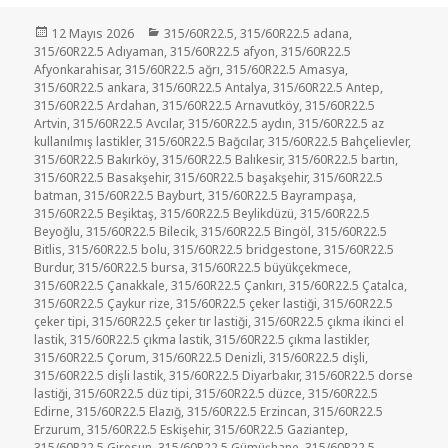
Yayın
Kategoriler
12 Mayıs 2026
315/60R22.5
,
315/60R22.5 adana
,
tarihi
315/60R22.5 Adıyaman
,
315/60R22.5 afyon
,
315/60R22.5
Afyonkarahisar
,
315/60R22.5 ağrı
,
315/60R22.5 Amasya
,
315/60R22.5 ankara
,
315/60R22.5 Antalya
,
315/60R22.5 Antep
,
315/60R22.5 Ardahan
,
315/60R22.5 Arnavutköy
,
315/60R22.5
Artvin
,
315/60R22.5 Avcılar
,
315/60R22.5 aydın
,
315/60R22.5 az
kullanılmış lastikler
,
315/60R22.5 Bağcılar
,
315/60R22.5 Bahçelievler
,
315/60R22.5 Bakırköy
,
315/60R22.5 Balıkesir
,
315/60R22.5 bartın
,
315/60R22.5 Basakşehir
,
315/60R22.5 başakşehir
,
315/60R22.5
batman
,
315/60R22.5 Bayburt
,
315/60R22.5 Bayrampaşa
,
315/60R22.5 Beşiktaş
,
315/60R22.5 Beylikdüzü
,
315/60R22.5
Beyoğlu
,
315/60R22.5 Bilecik
,
315/60R22.5 Bingöl
,
315/60R22.5
Bitlis
,
315/60R22.5 bolu
,
315/60R22.5 bridgestone
,
315/60R22.5
Burdur
,
315/60R22.5 bursa
,
315/60R22.5 büyükçekmece
,
315/60R22.5 Çanakkale
,
315/60R22.5 Çankırı
,
315/60R22.5 Çatalca
,
315/60R22.5 Çaykur rize
,
315/60R22.5 çeker lastiği
,
315/60R22.5
çeker tipi
,
315/60R22.5 çeker tır lastiği
,
315/60R22.5 çıkma ikinci el
lastik
,
315/60R22.5 çıkma lastik
,
315/60R22.5 çıkma lastikler
,
315/60R22.5 Çorum
,
315/60R22.5 Denizli
,
315/60R22.5 dişli
,
315/60R22.5 dişli lastik
,
315/60R22.5 Diyarbakır
,
315/60R22.5 dorse
lastiği
,
315/60R22.5 düz tipi
,
315/60R22.5 düzce
,
315/60R22.5
Edirne
,
315/60R22.5 Elazığ
,
315/60R22.5 Erzincan
,
315/60R22.5
Erzurum
,
315/60R22.5 Eskişehir
,
315/60R22.5 Gaziantep
,
315/60R22.5 Giresun
,
315/60R22.5 Gümüşhane
,
315/60R22.5