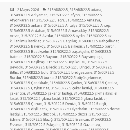
Yayın
Kategoriler
12 Mayıs 2026
315/60R22.5
,
315/60R22.5 adana
,
tarihi
315/60R22.5 Adıyaman
,
315/60R22.5 afyon
,
315/60R22.5
Afyonkarahisar
,
315/60R22.5 ağrı
,
315/60R22.5 Amasya
,
315/60R22.5 ankara
,
315/60R22.5 Antalya
,
315/60R22.5 Antep
,
315/60R22.5 Ardahan
,
315/60R22.5 Arnavutköy
,
315/60R22.5
Artvin
,
315/60R22.5 Avcılar
,
315/60R22.5 aydın
,
315/60R22.5 az
kullanılmış lastikler
,
315/60R22.5 Bağcılar
,
315/60R22.5 Bahçelievler
,
315/60R22.5 Bakırköy
,
315/60R22.5 Balıkesir
,
315/60R22.5 bartın
,
315/60R22.5 Basakşehir
,
315/60R22.5 başakşehir
,
315/60R22.5
batman
,
315/60R22.5 Bayburt
,
315/60R22.5 Bayrampaşa
,
315/60R22.5 Beşiktaş
,
315/60R22.5 Beylikdüzü
,
315/60R22.5
Beyoğlu
,
315/60R22.5 Bilecik
,
315/60R22.5 Bingöl
,
315/60R22.5
Bitlis
,
315/60R22.5 bolu
,
315/60R22.5 bridgestone
,
315/60R22.5
Burdur
,
315/60R22.5 bursa
,
315/60R22.5 büyükçekmece
,
315/60R22.5 Çanakkale
,
315/60R22.5 Çankırı
,
315/60R22.5 Çatalca
,
315/60R22.5 Çaykur rize
,
315/60R22.5 çeker lastiği
,
315/60R22.5
çeker tipi
,
315/60R22.5 çeker tır lastiği
,
315/60R22.5 çıkma ikinci el
lastik
,
315/60R22.5 çıkma lastik
,
315/60R22.5 çıkma lastikler
,
315/60R22.5 Çorum
,
315/60R22.5 Denizli
,
315/60R22.5 dişli
,
315/60R22.5 dişli lastik
,
315/60R22.5 Diyarbakır
,
315/60R22.5 dorse
lastiği
,
315/60R22.5 düz tipi
,
315/60R22.5 düzce
,
315/60R22.5
Edirne
,
315/60R22.5 Elazığ
,
315/60R22.5 Erzincan
,
315/60R22.5
Erzurum
,
315/60R22.5 Eskişehir
,
315/60R22.5 Gaziantep
,
315/60R22.5 Giresun
,
315/60R22.5 Gümüşhane
,
315/60R22.5