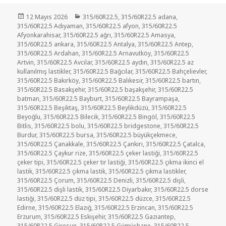
Yayın
Kategoriler
12 Mayıs 2026
315/60R22.5
,
315/60R22.5 adana
,
tarihi
315/60R22.5 Adıyaman
,
315/60R22.5 afyon
,
315/60R22.5
Afyonkarahisar
,
315/60R22.5 ağrı
,
315/60R22.5 Amasya
,
315/60R22.5 ankara
,
315/60R22.5 Antalya
,
315/60R22.5 Antep
,
315/60R22.5 Ardahan
,
315/60R22.5 Arnavutköy
,
315/60R22.5
Artvin
,
315/60R22.5 Avcılar
,
315/60R22.5 aydın
,
315/60R22.5 az
kullanılmış lastikler
,
315/60R22.5 Bağcılar
,
315/60R22.5 Bahçelievler
,
315/60R22.5 Bakırköy
,
315/60R22.5 Balıkesir
,
315/60R22.5 bartın
,
315/60R22.5 Basakşehir
,
315/60R22.5 başakşehir
,
315/60R22.5
batman
,
315/60R22.5 Bayburt
,
315/60R22.5 Bayrampaşa
,
315/60R22.5 Beşiktaş
,
315/60R22.5 Beylikdüzü
,
315/60R22.5
Beyoğlu
,
315/60R22.5 Bilecik
,
315/60R22.5 Bingöl
,
315/60R22.5
Bitlis
,
315/60R22.5 bolu
,
315/60R22.5 bridgestone
,
315/60R22.5
Burdur
,
315/60R22.5 bursa
,
315/60R22.5 büyükçekmece
,
315/60R22.5 Çanakkale
,
315/60R22.5 Çankırı
,
315/60R22.5 Çatalca
,
315/60R22.5 Çaykur rize
,
315/60R22.5 çeker lastiği
,
315/60R22.5
çeker tipi
,
315/60R22.5 çeker tır lastiği
,
315/60R22.5 çıkma ikinci el
lastik
,
315/60R22.5 çıkma lastik
,
315/60R22.5 çıkma lastikler
,
315/60R22.5 Çorum
,
315/60R22.5 Denizli
,
315/60R22.5 dişli
,
315/60R22.5 dişli lastik
,
315/60R22.5 Diyarbakır
,
315/60R22.5 dorse
lastiği
,
315/60R22.5 düz tipi
,
315/60R22.5 düzce
,
315/60R22.5
Edirne
,
315/60R22.5 Elazığ
,
315/60R22.5 Erzincan
,
315/60R22.5
Erzurum
,
315/60R22.5 Eskişehir
,
315/60R22.5 Gaziantep
,
315/60R22.5 Giresun
,
315/60R22.5 Gümüşhane
,
315/60R22.5