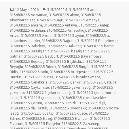
Yayın
Kategoriler
12 Mayıs 2026
315/60R22.5
,
315/60R22.5 adana
,
tarihi
315/60R22.5 Adıyaman
,
315/60R22.5 afyon
,
315/60R22.5
Afyonkarahisar
,
315/60R22.5 ağrı
,
315/60R22.5 Amasya
,
315/60R22.5 ankara
,
315/60R22.5 Antalya
,
315/60R22.5 Antep
,
315/60R22.5 Ardahan
,
315/60R22.5 Arnavutköy
,
315/60R22.5
Artvin
,
315/60R22.5 Avcılar
,
315/60R22.5 aydın
,
315/60R22.5 az
kullanılmış lastikler
,
315/60R22.5 Bağcılar
,
315/60R22.5 Bahçelievler
,
315/60R22.5 Bakırköy
,
315/60R22.5 Balıkesir
,
315/60R22.5 bartın
,
315/60R22.5 Basakşehir
,
315/60R22.5 başakşehir
,
315/60R22.5
batman
,
315/60R22.5 Bayburt
,
315/60R22.5 Bayrampaşa
,
315/60R22.5 Beşiktaş
,
315/60R22.5 Beylikdüzü
,
315/60R22.5
Beyoğlu
,
315/60R22.5 Bilecik
,
315/60R22.5 Bingöl
,
315/60R22.5
Bitlis
,
315/60R22.5 bolu
,
315/60R22.5 bridgestone
,
315/60R22.5
Burdur
,
315/60R22.5 bursa
,
315/60R22.5 büyükçekmece
,
315/60R22.5 Çanakkale
,
315/60R22.5 Çankırı
,
315/60R22.5 Çatalca
,
315/60R22.5 Çaykur rize
,
315/60R22.5 çeker lastiği
,
315/60R22.5
çeker tipi
,
315/60R22.5 çeker tır lastiği
,
315/60R22.5 çıkma ikinci el
lastik
,
315/60R22.5 çıkma lastik
,
315/60R22.5 çıkma lastikler
,
315/60R22.5 Çorum
,
315/60R22.5 Denizli
,
315/60R22.5 dişli
,
315/60R22.5 dişli lastik
,
315/60R22.5 Diyarbakır
,
315/60R22.5 dorse
lastiği
,
315/60R22.5 düz tipi
,
315/60R22.5 düzce
,
315/60R22.5
Edirne
,
315/60R22.5 Elazığ
,
315/60R22.5 Erzincan
,
315/60R22.5
Erzurum
,
315/60R22.5 Eskişehir
,
315/60R22.5 Gaziantep
,
315/60R22.5 Giresun
,
315/60R22.5 Gümüşhane
,
315/60R22.5