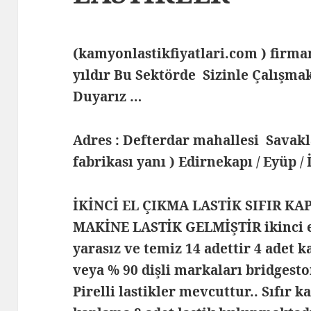
(kamyonlastikfiyatlari.com ) fir
yıldır Bu Sektörde Sizinle Çalış
Duyarız …
Adres : Defterdar mahallesi Savak
fabrikası yanı ) Edirnekapı / Eyüp /
İKİNCİ EL ÇIKMA LASTİK SIFIR KA
MAKİNE LASTİK GELMİŞTİR ikinci el
yarasız ve temiz 14 adettir 4 adet k
veya % 90 dişli markaları bridgest
Pirelli lastikler mevcuttur.. Sıfır