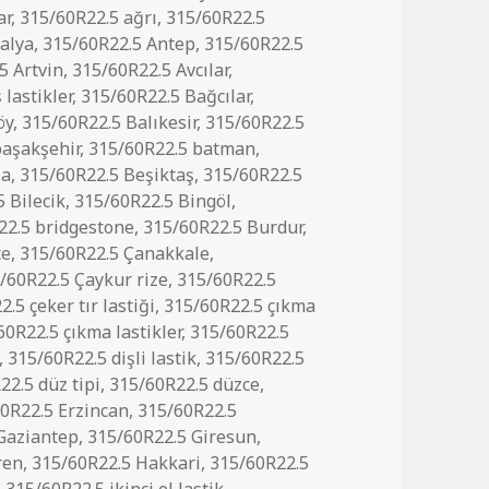
ar
,
315/60R22.5 ağrı
,
315/60R22.5
alya
,
315/60R22.5 Antep
,
315/60R22.5
5 Artvin
,
315/60R22.5 Avcılar
,
 lastikler
,
315/60R22.5 Bağcılar
,
öy
,
315/60R22.5 Balıkesir
,
315/60R22.5
başakşehir
,
315/60R22.5 batman
,
şa
,
315/60R22.5 Beşiktaş
,
315/60R22.5
 Bilecik
,
315/60R22.5 Bingöl
,
22.5 bridgestone
,
315/60R22.5 Burdur
,
ce
,
315/60R22.5 Çanakkale
,
/60R22.5 Çaykur rize
,
315/60R22.5
.5 çeker tır lastiği
,
315/60R22.5 çıkma
60R22.5 çıkma lastikler
,
315/60R22.5
,
315/60R22.5 dişli lastik
,
315/60R22.5
22.5 düz tipi
,
315/60R22.5 düzce
,
0R22.5 Erzincan
,
315/60R22.5
Gaziantep
,
315/60R22.5 Giresun
,
ren
,
315/60R22.5 Hakkari
,
315/60R22.5