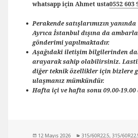
whatsapp için Ahmet usta
0552 603 
Perakende satışlarımızın yanında 
Ayrıca İstanbul dışına da ambarlar
gönderimi yapılmaktadır.
Aşağıdaki iletişim bilgilerinden da
arayarak sahip olabilirsiniz. Lasti
diğer teknik özellikler için bizlere
ulaşmanız mümkündür.
Hafta içi ve hafta sonu 09.00-19.00 
Yayın
Kategoriler
12 Mayıs 2026
315/60R22.5
,
315/60R22.