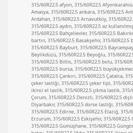
tarihi
315/60R22.5 afyon
,
315/60R22.5 Afyonkarahis
Amasya
,
315/60R22.5 ankara
,
315/60R22.5 Ant
Ardahan
,
315/60R22.5 Arnavutköy
,
315/60R22.
315/60R22.5 aydın
,
315/60R22.5 az kullanılmış
315/60R22.5 Bahçelievler
,
315/60R22.5 Bakırk
bartın
,
315/60R22.5 Basakşehir
,
315/60R22.5 
315/60R22.5 Bayburt
,
315/60R22.5 Bayrampa
Beylikdüzü
,
315/60R22.5 Beyoğlu
,
315/60R22.5
315/60R22.5 Bitlis
,
315/60R22.5 bolu
,
315/60R
315/60R22.5 bursa
,
315/60R22.5 büyükçekme
315/60R22.5 Çankırı
,
315/60R22.5 Çatalca
,
315
çeker lastiği
,
315/60R22.5 çeker tipi
,
315/60R22
ikinci el lastik
,
315/60R22.5 çıkma lastik
,
315/
Çorum
,
315/60R22.5 Denizli
,
315/60R22.5 dişli
Diyarbakır
,
315/60R22.5 dorse lastiği
,
315/60R
315/60R22.5 Edirne
,
315/60R22.5 Elazığ
,
315/6
Erzurum
,
315/60R22.5 Eskişehir
,
315/60R22.5 
315/60R22.5 Gümüşhane
,
315/60R22.5 Güngö