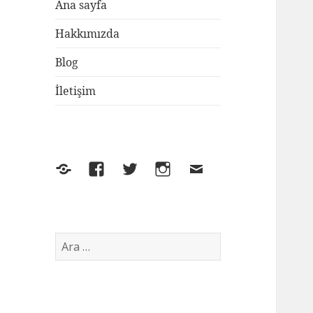
Ana sayfa
Hakkımızda
Blog
İletişim
Yelp
Facebook
Twitter
Instagram
E-
posta
Arama: