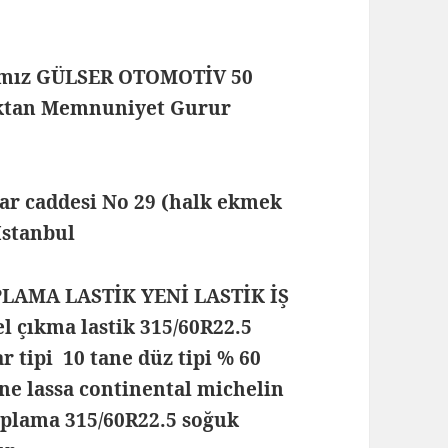
mamız GÜLSER OTOMOTİV 50
maktan Memnuniyet Gurur
lar caddesi No 29 (halk ekmek
 İstanbul
PLAMA LASTİK YENİ LASTİK İŞ
 çıkma lastik 315/60R22.5
ar tipi 10 tane düz tipi % 60
one lassa continental michelin
 kaplama 315/60R22.5 soğuk