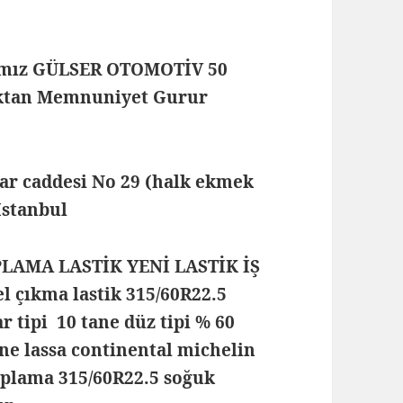
mamız GÜLSER OTOMOTİV 50
maktan Memnuniyet Gurur
lar caddesi No 29 (halk ekmek
 İstanbul
PLAMA LASTİK YENİ LASTİK İŞ
 çıkma lastik 315/60R22.5
ar tipi 10 tane düz tipi % 60
one lassa continental michelin
 kaplama 315/60R22.5 soğuk