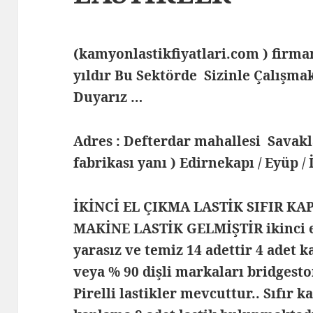
(kamyonlastikfiyatlari.com ) fir
yıldır Bu Sektörde Sizinle Çalış
Duyarız …
Adres : Defterdar mahallesi Savak
fabrikası yanı ) Edirnekapı / Eyüp /
İKİNCİ EL ÇIKMA LASTİK SIFIR KA
MAKİNE LASTİK GELMİŞTİR ikinci el
yarasız ve temiz 14 adettir 4 adet k
veya % 90 dişli markaları bridgest
Pirelli lastikler mevcuttur.. Sıfır