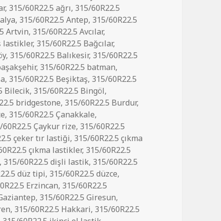
ar
,
315/60R22.5 ağrı
,
315/60R22.5
alya
,
315/60R22.5 Antep
,
315/60R22.5
5 Artvin
,
315/60R22.5 Avcılar
,
 lastikler
,
315/60R22.5 Bağcılar
,
öy
,
315/60R22.5 Balıkesir
,
315/60R22.5
başakşehir
,
315/60R22.5 batman
,
şa
,
315/60R22.5 Beşiktaş
,
315/60R22.5
 Bilecik
,
315/60R22.5 Bingöl
,
22.5 bridgestone
,
315/60R22.5 Burdur
,
ce
,
315/60R22.5 Çanakkale
,
/60R22.5 Çaykur rize
,
315/60R22.5
.5 çeker tır lastiği
,
315/60R22.5 çıkma
60R22.5 çıkma lastikler
,
315/60R22.5
,
315/60R22.5 dişli lastik
,
315/60R22.5
22.5 düz tipi
,
315/60R22.5 düzce
,
0R22.5 Erzincan
,
315/60R22.5
Gaziantep
,
315/60R22.5 Giresun
,
ren
,
315/60R22.5 Hakkari
,
315/60R22.5