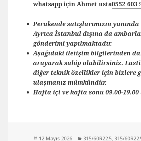
whatsapp için Ahmet usta
0552 603 
Perakende satışlarımızın yanında 
Ayrıca İstanbul dışına da ambarlar
gönderimi yapılmaktadır.
Aşağıdaki iletişim bilgilerinden da
arayarak sahip olabilirsiniz. Lasti
diğer teknik özellikler için bizlere
ulaşmanız mümkündür.
Hafta içi ve hafta sonu 09.00-19.00 
Yayın
Kategoriler
12 Mayıs 2026
315/60R22.5
,
315/60R22.