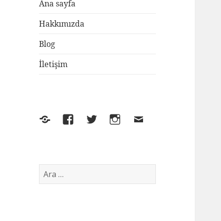
Ana sayfa
Hakkımızda
Blog
İletişim
Yelp
Facebook
Twitter
Instagram
E-
posta
Arama: