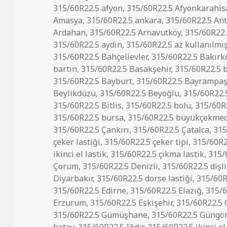
tarihi
315/60R22.5 afyon
,
315/60R22.5 Afyonkarahis
Amasya
,
315/60R22.5 ankara
,
315/60R22.5 Ant
Ardahan
,
315/60R22.5 Arnavutköy
,
315/60R22.
315/60R22.5 aydın
,
315/60R22.5 az kullanılmış
315/60R22.5 Bahçelievler
,
315/60R22.5 Bakırk
bartın
,
315/60R22.5 Basakşehir
,
315/60R22.5 
315/60R22.5 Bayburt
,
315/60R22.5 Bayrampa
Beylikdüzü
,
315/60R22.5 Beyoğlu
,
315/60R22.5
315/60R22.5 Bitlis
,
315/60R22.5 bolu
,
315/60R
315/60R22.5 bursa
,
315/60R22.5 büyükçekme
315/60R22.5 Çankırı
,
315/60R22.5 Çatalca
,
315
çeker lastiği
,
315/60R22.5 çeker tipi
,
315/60R22
ikinci el lastik
,
315/60R22.5 çıkma lastik
,
315/
Çorum
,
315/60R22.5 Denizli
,
315/60R22.5 dişli
Diyarbakır
,
315/60R22.5 dorse lastiği
,
315/60R
315/60R22.5 Edirne
,
315/60R22.5 Elazığ
,
315/6
Erzurum
,
315/60R22.5 Eskişehir
,
315/60R22.5 
315/60R22.5 Gümüşhane
,
315/60R22.5 Güngö