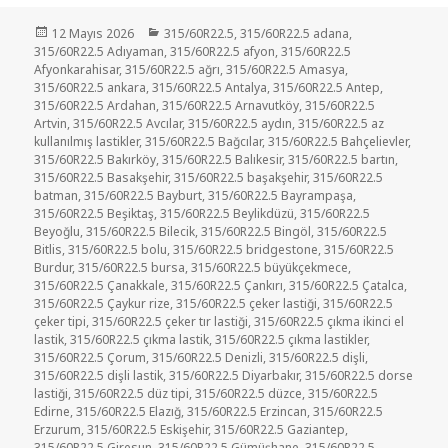
Yayın
Kategoriler
12 Mayıs 2026
315/60R22.5
,
315/60R22.5 adana
,
tarihi
315/60R22.5 Adıyaman
,
315/60R22.5 afyon
,
315/60R22.5
Afyonkarahisar
,
315/60R22.5 ağrı
,
315/60R22.5 Amasya
,
315/60R22.5 ankara
,
315/60R22.5 Antalya
,
315/60R22.5 Antep
,
315/60R22.5 Ardahan
,
315/60R22.5 Arnavutköy
,
315/60R22.5
Artvin
,
315/60R22.5 Avcılar
,
315/60R22.5 aydın
,
315/60R22.5 az
kullanılmış lastikler
,
315/60R22.5 Bağcılar
,
315/60R22.5 Bahçelievler
,
315/60R22.5 Bakırköy
,
315/60R22.5 Balıkesir
,
315/60R22.5 bartın
,
315/60R22.5 Basakşehir
,
315/60R22.5 başakşehir
,
315/60R22.5
batman
,
315/60R22.5 Bayburt
,
315/60R22.5 Bayrampaşa
,
315/60R22.5 Beşiktaş
,
315/60R22.5 Beylikdüzü
,
315/60R22.5
Beyoğlu
,
315/60R22.5 Bilecik
,
315/60R22.5 Bingöl
,
315/60R22.5
Bitlis
,
315/60R22.5 bolu
,
315/60R22.5 bridgestone
,
315/60R22.5
Burdur
,
315/60R22.5 bursa
,
315/60R22.5 büyükçekmece
,
315/60R22.5 Çanakkale
,
315/60R22.5 Çankırı
,
315/60R22.5 Çatalca
,
315/60R22.5 Çaykur rize
,
315/60R22.5 çeker lastiği
,
315/60R22.5
çeker tipi
,
315/60R22.5 çeker tır lastiği
,
315/60R22.5 çıkma ikinci el
lastik
,
315/60R22.5 çıkma lastik
,
315/60R22.5 çıkma lastikler
,
315/60R22.5 Çorum
,
315/60R22.5 Denizli
,
315/60R22.5 dişli
,
315/60R22.5 dişli lastik
,
315/60R22.5 Diyarbakır
,
315/60R22.5 dorse
lastiği
,
315/60R22.5 düz tipi
,
315/60R22.5 düzce
,
315/60R22.5
Edirne
,
315/60R22.5 Elazığ
,
315/60R22.5 Erzincan
,
315/60R22.5
Erzurum
,
315/60R22.5 Eskişehir
,
315/60R22.5 Gaziantep
,
315/60R22.5 Giresun
,
315/60R22.5 Gümüşhane
,
315/60R22.5