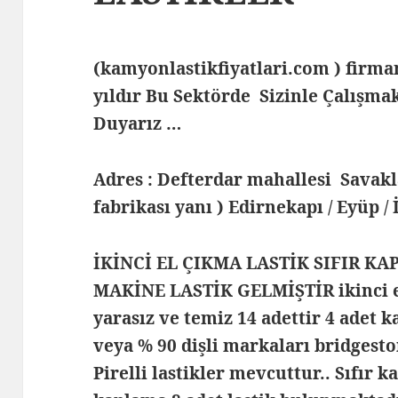
(kamyonlastikfiyatlari.com ) fir
yıldır Bu Sektörde Sizinle Çalış
Duyarız …
Adres : Defterdar mahallesi Savak
fabrikası yanı ) Edirnekapı / Eyüp /
İKİNCİ EL ÇIKMA LASTİK SIFIR KA
MAKİNE LASTİK GELMİŞTİR ikinci el
yarasız ve temiz 14 adettir 4 adet k
veya % 90 dişli markaları bridgest
Pirelli lastikler mevcuttur.. Sıfır