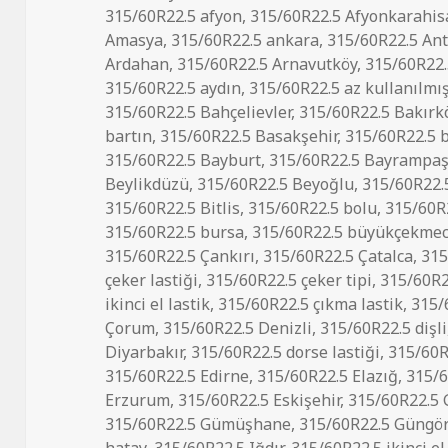
tarihi
315/60R22.5 afyon
,
315/60R22.5 Afyonkarahis
Amasya
,
315/60R22.5 ankara
,
315/60R22.5 Ant
Ardahan
,
315/60R22.5 Arnavutköy
,
315/60R22.
315/60R22.5 aydın
,
315/60R22.5 az kullanılmış
315/60R22.5 Bahçelievler
,
315/60R22.5 Bakırk
bartın
,
315/60R22.5 Basakşehir
,
315/60R22.5 
315/60R22.5 Bayburt
,
315/60R22.5 Bayrampa
Beylikdüzü
,
315/60R22.5 Beyoğlu
,
315/60R22.5
315/60R22.5 Bitlis
,
315/60R22.5 bolu
,
315/60R
315/60R22.5 bursa
,
315/60R22.5 büyükçekme
315/60R22.5 Çankırı
,
315/60R22.5 Çatalca
,
315
çeker lastiği
,
315/60R22.5 çeker tipi
,
315/60R22
ikinci el lastik
,
315/60R22.5 çıkma lastik
,
315/
Çorum
,
315/60R22.5 Denizli
,
315/60R22.5 dişli
Diyarbakır
,
315/60R22.5 dorse lastiği
,
315/60R
315/60R22.5 Edirne
,
315/60R22.5 Elazığ
,
315/6
Erzurum
,
315/60R22.5 Eskişehir
,
315/60R22.5 
315/60R22.5 Gümüşhane
,
315/60R22.5 Güngö