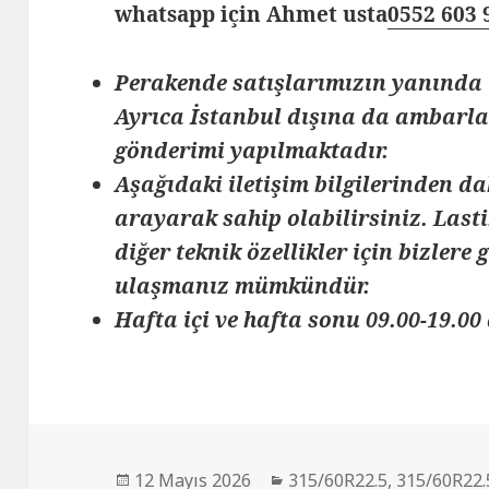
whatsapp için Ahmet usta
0552 603 
Perakende satışlarımızın yanında 
Ayrıca İstanbul dışına da ambarlar
gönderimi yapılmaktadır.
Aşağıdaki iletişim bilgilerinden da
arayarak sahip olabilirsiniz. Lasti
diğer teknik özellikler için bizlere
ulaşmanız mümkündür.
Hafta içi ve hafta sonu 09.00-19.00 
Yayın
Kategoriler
12 Mayıs 2026
315/60R22.5
,
315/60R22.