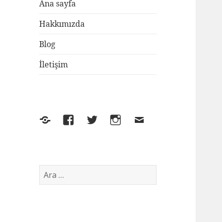
Ana sayfa
Hakkımızda
Blog
İletişim
Yelp
Facebook
Twitter
Instagram
E-
posta
Arama: