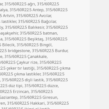
ar
,
315/60R22.5 ağrı
,
315/60R22.5
alya
,
315/60R22.5 Antep
,
315/60R22.5
5 Artvin
,
315/60R22.5 Avcılar
,
 lastikler
,
315/60R22.5 Bağcılar
,
öy
,
315/60R22.5 Balıkesir
,
315/60R22.5
başakşehir
,
315/60R22.5 batman
,
şa
,
315/60R22.5 Beşiktaş
,
315/60R22.5
 Bilecik
,
315/60R22.5 Bingöl
,
22.5 bridgestone
,
315/60R22.5 Burdur
,
ce
,
315/60R22.5 Çanakkale
,
/60R22.5 Çaykur rize
,
315/60R22.5
.5 çeker tır lastiği
,
315/60R22.5 çıkma
60R22.5 çıkma lastikler
,
315/60R22.5
,
315/60R22.5 dişli lastik
,
315/60R22.5
22.5 düz tipi
,
315/60R22.5 düzce
,
0R22.5 Erzincan
,
315/60R22.5
Gaziantep
,
315/60R22.5 Giresun
,
ren
,
315/60R22.5 Hakkari
,
315/60R22.5