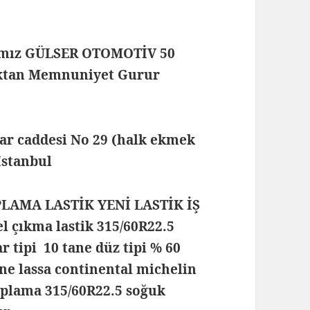
mamız GÜLSER OTOMOTİV 50
maktan Memnuniyet Gurur
lar caddesi No 29 (halk ekmek
 İstanbul
PLAMA LASTİK YENİ LASTİK İŞ
 çıkma lastik 315/60R22.5
ar tipi 10 tane düz tipi % 60
one lassa continental michelin
 kaplama 315/60R22.5 soğuk