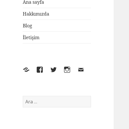
Ana sayfa
Hakkımızda
Blog
İletişim
Yelp
Facebook
Twitter
Instagram
E-
posta
Arama: