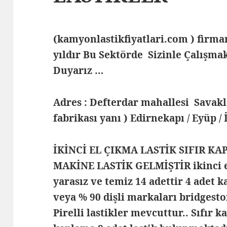
(kamyonlastikfiyatlari.com ) fir
yıldır Bu Sektörde Sizinle Çalış
Duyarız …
Adres : Defterdar mahallesi Savak
fabrikası yanı ) Edirnekapı / Eyüp /
İKİNCİ EL ÇIKMA LASTİK SIFIR KA
MAKİNE LASTİK GELMİŞTİR ikinci el
yarasız ve temiz 14 adettir 4 adet k
veya % 90 dişli markaları bridgest
Pirelli lastikler mevcuttur.. Sıfır