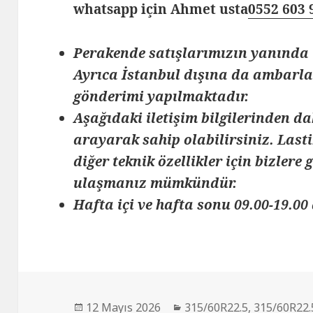
whatsapp için Ahmet usta
0552 603 
Perakende satışlarımızın yanında 
Ayrıca İstanbul dışına da ambarlar
gönderimi yapılmaktadır.
Aşağıdaki iletişim bilgilerinden da
arayarak sahip olabilirsiniz. Lasti
diğer teknik özellikler için bizlere
ulaşmanız mümkündür.
Hafta içi ve hafta sonu 09.00-19.00 
Yayın
Kategoriler
12 Mayıs 2026
315/60R22.5
,
315/60R22.