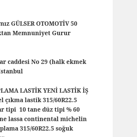
mamız GÜLSER OTOMOTİV 50
maktan Memnuniyet Gurur
lar caddesi No 29 (halk ekmek
 İstanbul
PLAMA LASTİK YENİ LASTİK İŞ
 çıkma lastik 315/60R22.5
ar tipi 10 tane düz tipi % 60
one lassa continental michelin
 kaplama 315/60R22.5 soğuk