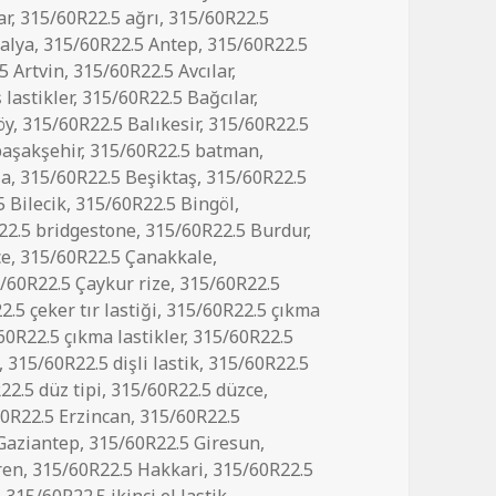
ar
,
315/60R22.5 ağrı
,
315/60R22.5
alya
,
315/60R22.5 Antep
,
315/60R22.5
5 Artvin
,
315/60R22.5 Avcılar
,
 lastikler
,
315/60R22.5 Bağcılar
,
öy
,
315/60R22.5 Balıkesir
,
315/60R22.5
başakşehir
,
315/60R22.5 batman
,
şa
,
315/60R22.5 Beşiktaş
,
315/60R22.5
 Bilecik
,
315/60R22.5 Bingöl
,
22.5 bridgestone
,
315/60R22.5 Burdur
,
ce
,
315/60R22.5 Çanakkale
,
/60R22.5 Çaykur rize
,
315/60R22.5
.5 çeker tır lastiği
,
315/60R22.5 çıkma
60R22.5 çıkma lastikler
,
315/60R22.5
,
315/60R22.5 dişli lastik
,
315/60R22.5
22.5 düz tipi
,
315/60R22.5 düzce
,
0R22.5 Erzincan
,
315/60R22.5
Gaziantep
,
315/60R22.5 Giresun
,
ren
,
315/60R22.5 Hakkari
,
315/60R22.5