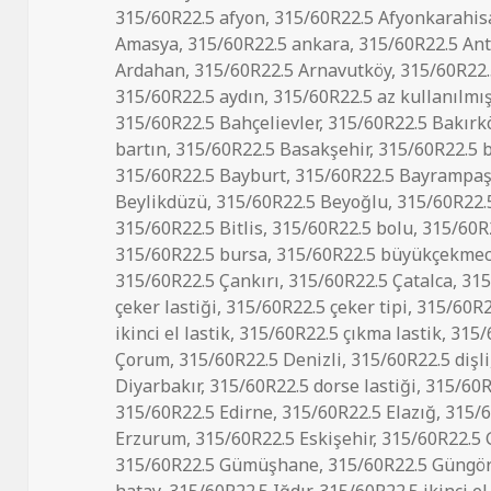
tarihi
315/60R22.5 afyon
,
315/60R22.5 Afyonkarahis
Amasya
,
315/60R22.5 ankara
,
315/60R22.5 Ant
Ardahan
,
315/60R22.5 Arnavutköy
,
315/60R22.
315/60R22.5 aydın
,
315/60R22.5 az kullanılmış
315/60R22.5 Bahçelievler
,
315/60R22.5 Bakırk
bartın
,
315/60R22.5 Basakşehir
,
315/60R22.5 
315/60R22.5 Bayburt
,
315/60R22.5 Bayrampa
Beylikdüzü
,
315/60R22.5 Beyoğlu
,
315/60R22.5
315/60R22.5 Bitlis
,
315/60R22.5 bolu
,
315/60R
315/60R22.5 bursa
,
315/60R22.5 büyükçekme
315/60R22.5 Çankırı
,
315/60R22.5 Çatalca
,
315
çeker lastiği
,
315/60R22.5 çeker tipi
,
315/60R22
ikinci el lastik
,
315/60R22.5 çıkma lastik
,
315/
Çorum
,
315/60R22.5 Denizli
,
315/60R22.5 dişli
Diyarbakır
,
315/60R22.5 dorse lastiği
,
315/60R
315/60R22.5 Edirne
,
315/60R22.5 Elazığ
,
315/6
Erzurum
,
315/60R22.5 Eskişehir
,
315/60R22.5 
315/60R22.5 Gümüşhane
,
315/60R22.5 Güngö