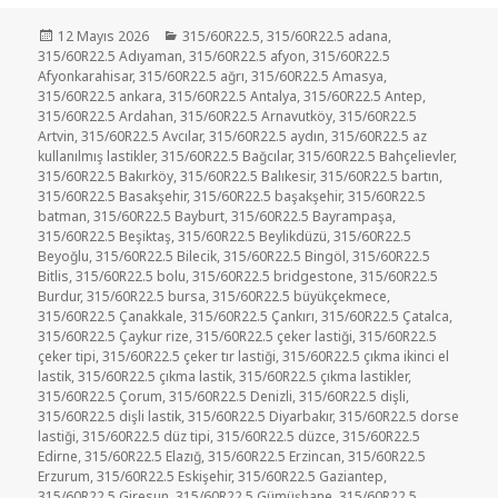
Yayın
Kategoriler
12 Mayıs 2026
315/60R22.5
,
315/60R22.5 adana
,
tarihi
315/60R22.5 Adıyaman
,
315/60R22.5 afyon
,
315/60R22.5
Afyonkarahisar
,
315/60R22.5 ağrı
,
315/60R22.5 Amasya
,
315/60R22.5 ankara
,
315/60R22.5 Antalya
,
315/60R22.5 Antep
,
315/60R22.5 Ardahan
,
315/60R22.5 Arnavutköy
,
315/60R22.5
Artvin
,
315/60R22.5 Avcılar
,
315/60R22.5 aydın
,
315/60R22.5 az
kullanılmış lastikler
,
315/60R22.5 Bağcılar
,
315/60R22.5 Bahçelievler
,
315/60R22.5 Bakırköy
,
315/60R22.5 Balıkesir
,
315/60R22.5 bartın
,
315/60R22.5 Basakşehir
,
315/60R22.5 başakşehir
,
315/60R22.5
batman
,
315/60R22.5 Bayburt
,
315/60R22.5 Bayrampaşa
,
315/60R22.5 Beşiktaş
,
315/60R22.5 Beylikdüzü
,
315/60R22.5
Beyoğlu
,
315/60R22.5 Bilecik
,
315/60R22.5 Bingöl
,
315/60R22.5
Bitlis
,
315/60R22.5 bolu
,
315/60R22.5 bridgestone
,
315/60R22.5
Burdur
,
315/60R22.5 bursa
,
315/60R22.5 büyükçekmece
,
315/60R22.5 Çanakkale
,
315/60R22.5 Çankırı
,
315/60R22.5 Çatalca
,
315/60R22.5 Çaykur rize
,
315/60R22.5 çeker lastiği
,
315/60R22.5
çeker tipi
,
315/60R22.5 çeker tır lastiği
,
315/60R22.5 çıkma ikinci el
lastik
,
315/60R22.5 çıkma lastik
,
315/60R22.5 çıkma lastikler
,
315/60R22.5 Çorum
,
315/60R22.5 Denizli
,
315/60R22.5 dişli
,
315/60R22.5 dişli lastik
,
315/60R22.5 Diyarbakır
,
315/60R22.5 dorse
lastiği
,
315/60R22.5 düz tipi
,
315/60R22.5 düzce
,
315/60R22.5
Edirne
,
315/60R22.5 Elazığ
,
315/60R22.5 Erzincan
,
315/60R22.5
Erzurum
,
315/60R22.5 Eskişehir
,
315/60R22.5 Gaziantep
,
315/60R22.5 Giresun
,
315/60R22.5 Gümüşhane
,
315/60R22.5