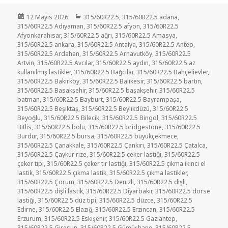
Yayın
Kategoriler
12 Mayıs 2026
315/60R22.5
,
315/60R22.5 adana
,
tarihi
315/60R22.5 Adıyaman
,
315/60R22.5 afyon
,
315/60R22.5
Afyonkarahisar
,
315/60R22.5 ağrı
,
315/60R22.5 Amasya
,
315/60R22.5 ankara
,
315/60R22.5 Antalya
,
315/60R22.5 Antep
,
315/60R22.5 Ardahan
,
315/60R22.5 Arnavutköy
,
315/60R22.5
Artvin
,
315/60R22.5 Avcılar
,
315/60R22.5 aydın
,
315/60R22.5 az
kullanılmış lastikler
,
315/60R22.5 Bağcılar
,
315/60R22.5 Bahçelievler
,
315/60R22.5 Bakırköy
,
315/60R22.5 Balıkesir
,
315/60R22.5 bartın
,
315/60R22.5 Basakşehir
,
315/60R22.5 başakşehir
,
315/60R22.5
batman
,
315/60R22.5 Bayburt
,
315/60R22.5 Bayrampaşa
,
315/60R22.5 Beşiktaş
,
315/60R22.5 Beylikdüzü
,
315/60R22.5
Beyoğlu
,
315/60R22.5 Bilecik
,
315/60R22.5 Bingöl
,
315/60R22.5
Bitlis
,
315/60R22.5 bolu
,
315/60R22.5 bridgestone
,
315/60R22.5
Burdur
,
315/60R22.5 bursa
,
315/60R22.5 büyükçekmece
,
315/60R22.5 Çanakkale
,
315/60R22.5 Çankırı
,
315/60R22.5 Çatalca
,
315/60R22.5 Çaykur rize
,
315/60R22.5 çeker lastiği
,
315/60R22.5
çeker tipi
,
315/60R22.5 çeker tır lastiği
,
315/60R22.5 çıkma ikinci el
lastik
,
315/60R22.5 çıkma lastik
,
315/60R22.5 çıkma lastikler
,
315/60R22.5 Çorum
,
315/60R22.5 Denizli
,
315/60R22.5 dişli
,
315/60R22.5 dişli lastik
,
315/60R22.5 Diyarbakır
,
315/60R22.5 dorse
lastiği
,
315/60R22.5 düz tipi
,
315/60R22.5 düzce
,
315/60R22.5
Edirne
,
315/60R22.5 Elazığ
,
315/60R22.5 Erzincan
,
315/60R22.5
Erzurum
,
315/60R22.5 Eskişehir
,
315/60R22.5 Gaziantep
,
315/60R22.5 Giresun
,
315/60R22.5 Gümüşhane
,
315/60R22.5