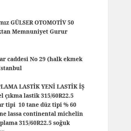
mamız GÜLSER OTOMOTİV 50
maktan Memnuniyet Gurur
lar caddesi No 29 (halk ekmek
 İstanbul
PLAMA LASTİK YENİ LASTİK İŞ
 çıkma lastik 315/60R22.5
ar tipi 10 tane düz tipi % 60
one lassa continental michelin
 kaplama 315/60R22.5 soğuk