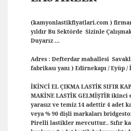
(kamyonlastikfiyatlari.com ) fir
yıldır Bu Sektörde Sizinle Çalış
Duyarız …
Adres : Defterdar mahallesi Savak
fabrikası yanı ) Edirnekapı / Eyüp /
İKİNCİ EL ÇIKMA LASTİK SIFIR KA
MAKİNE LASTİK GELMİŞTİR ikinci el
yarasız ve temiz 14 adettir 4 adet k
veya % 90 dişli markaları bridgest
Pirelli lastikler mevcuttur.. Sıfır