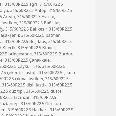
ar
,
315/60R22.5 ağrı
,
315/60R22.5
alya
,
315/60R22.5 Antep
,
315/60R22.5
5 Artvin
,
315/60R22.5 Avcılar
,
 lastikler
,
315/60R22.5 Bağcılar
,
öy
,
315/60R22.5 Balıkesir
,
315/60R22.5
başakşehir
,
315/60R22.5 batman
,
şa
,
315/60R22.5 Beşiktaş
,
315/60R22.5
 Bilecik
,
315/60R22.5 Bingöl
,
22.5 bridgestone
,
315/60R22.5 Burdur
,
ce
,
315/60R22.5 Çanakkale
,
/60R22.5 Çaykur rize
,
315/60R22.5
.5 çeker tır lastiği
,
315/60R22.5 çıkma
60R22.5 çıkma lastikler
,
315/60R22.5
,
315/60R22.5 dişli lastik
,
315/60R22.5
22.5 düz tipi
,
315/60R22.5 düzce
,
0R22.5 Erzincan
,
315/60R22.5
Gaziantep
,
315/60R22.5 Giresun
,
ren
,
315/60R22.5 Hakkari
,
315/60R22.5