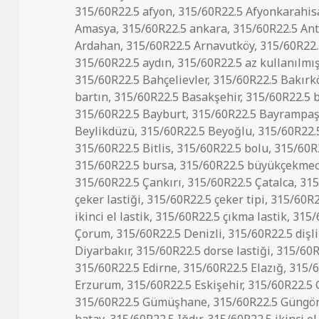
tarihi
315/60R22.5 afyon
,
315/60R22.5 Afyonkarahis
Amasya
,
315/60R22.5 ankara
,
315/60R22.5 Ant
Ardahan
,
315/60R22.5 Arnavutköy
,
315/60R22.
315/60R22.5 aydın
,
315/60R22.5 az kullanılmış
315/60R22.5 Bahçelievler
,
315/60R22.5 Bakırk
bartın
,
315/60R22.5 Basakşehir
,
315/60R22.5 
315/60R22.5 Bayburt
,
315/60R22.5 Bayrampa
Beylikdüzü
,
315/60R22.5 Beyoğlu
,
315/60R22.5
315/60R22.5 Bitlis
,
315/60R22.5 bolu
,
315/60R
315/60R22.5 bursa
,
315/60R22.5 büyükçekme
315/60R22.5 Çankırı
,
315/60R22.5 Çatalca
,
315
çeker lastiği
,
315/60R22.5 çeker tipi
,
315/60R22
ikinci el lastik
,
315/60R22.5 çıkma lastik
,
315/
Çorum
,
315/60R22.5 Denizli
,
315/60R22.5 dişli
Diyarbakır
,
315/60R22.5 dorse lastiği
,
315/60R
315/60R22.5 Edirne
,
315/60R22.5 Elazığ
,
315/6
Erzurum
,
315/60R22.5 Eskişehir
,
315/60R22.5 
315/60R22.5 Gümüşhane
,
315/60R22.5 Güngö