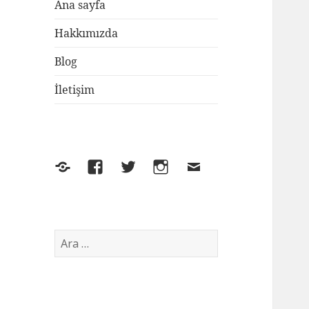
Ana sayfa
Hakkımızda
Blog
İletişim
Yelp
Facebook
Twitter
Instagram
E-
posta
Arama: