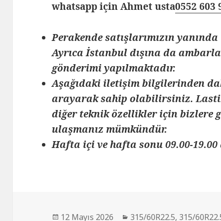
whatsapp için Ahmet usta
0552 603 
Perakende satışlarımızın yanında 
Ayrıca İstanbul dışına da ambarlar
gönderimi yapılmaktadır.
Aşağıdaki iletişim bilgilerinden da
arayarak sahip olabilirsiniz. Lasti
diğer teknik özellikler için bizlere
ulaşmanız mümkündür.
Hafta içi ve hafta sonu 09.00-19.00 
Yayın
Kategoriler
12 Mayıs 2026
315/60R22.5
,
315/60R22.