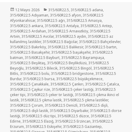
Yayın
Kategoriler
12 Mayıs 2026
315/60R22.5
,
315/60R22.5 adana
,
tarihi
315/60R22.5 Adıyaman
,
315/60R22.5 afyon
,
315/60R22.5
Afyonkarahisar
,
315/60R22.5 ağrı
,
315/60R22.5 Amasya
,
315/60R22.5 ankara
,
315/60R22.5 Antalya
,
315/60R22.5 Antep
,
315/60R22.5 Ardahan
,
315/60R22.5 Arnavutköy
,
315/60R22.5
Artvin
,
315/60R22.5 Avcılar
,
315/60R22.5 aydın
,
315/60R22.5 az
kullanılmış lastikler
,
315/60R22.5 Bağcılar
,
315/60R22.5 Bahçelievler
,
315/60R22.5 Bakırköy
,
315/60R22.5 Balıkesir
,
315/60R22.5 bartın
,
315/60R22.5 Basakşehir
,
315/60R22.5 başakşehir
,
315/60R22.5
batman
,
315/60R22.5 Bayburt
,
315/60R22.5 Bayrampaşa
,
315/60R22.5 Beşiktaş
,
315/60R22.5 Beylikdüzü
,
315/60R22.5
Beyoğlu
,
315/60R22.5 Bilecik
,
315/60R22.5 Bingöl
,
315/60R22.5
Bitlis
,
315/60R22.5 bolu
,
315/60R22.5 bridgestone
,
315/60R22.5
Burdur
,
315/60R22.5 bursa
,
315/60R22.5 büyükçekmece
,
315/60R22.5 Çanakkale
,
315/60R22.5 Çankırı
,
315/60R22.5 Çatalca
,
315/60R22.5 Çaykur rize
,
315/60R22.5 çeker lastiği
,
315/60R22.5
çeker tipi
,
315/60R22.5 çeker tır lastiği
,
315/60R22.5 çıkma ikinci el
lastik
,
315/60R22.5 çıkma lastik
,
315/60R22.5 çıkma lastikler
,
315/60R22.5 Çorum
,
315/60R22.5 Denizli
,
315/60R22.5 dişli
,
315/60R22.5 dişli lastik
,
315/60R22.5 Diyarbakır
,
315/60R22.5 dorse
lastiği
,
315/60R22.5 düz tipi
,
315/60R22.5 düzce
,
315/60R22.5
Edirne
,
315/60R22.5 Elazığ
,
315/60R22.5 Erzincan
,
315/60R22.5
Erzurum
,
315/60R22.5 Eskişehir
,
315/60R22.5 Gaziantep
,
315/60R22.5 Giresun
,
315/60R22.5 Gümüşhane
,
315/60R22.5