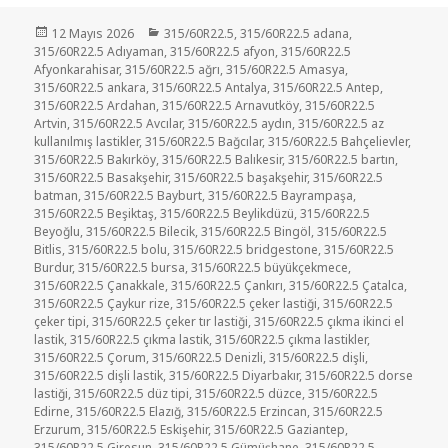
Yayın
Kategoriler
12 Mayıs 2026
315/60R22.5
,
315/60R22.5 adana
,
tarihi
315/60R22.5 Adıyaman
,
315/60R22.5 afyon
,
315/60R22.5
Afyonkarahisar
,
315/60R22.5 ağrı
,
315/60R22.5 Amasya
,
315/60R22.5 ankara
,
315/60R22.5 Antalya
,
315/60R22.5 Antep
,
315/60R22.5 Ardahan
,
315/60R22.5 Arnavutköy
,
315/60R22.5
Artvin
,
315/60R22.5 Avcılar
,
315/60R22.5 aydın
,
315/60R22.5 az
kullanılmış lastikler
,
315/60R22.5 Bağcılar
,
315/60R22.5 Bahçelievler
,
315/60R22.5 Bakırköy
,
315/60R22.5 Balıkesir
,
315/60R22.5 bartın
,
315/60R22.5 Basakşehir
,
315/60R22.5 başakşehir
,
315/60R22.5
batman
,
315/60R22.5 Bayburt
,
315/60R22.5 Bayrampaşa
,
315/60R22.5 Beşiktaş
,
315/60R22.5 Beylikdüzü
,
315/60R22.5
Beyoğlu
,
315/60R22.5 Bilecik
,
315/60R22.5 Bingöl
,
315/60R22.5
Bitlis
,
315/60R22.5 bolu
,
315/60R22.5 bridgestone
,
315/60R22.5
Burdur
,
315/60R22.5 bursa
,
315/60R22.5 büyükçekmece
,
315/60R22.5 Çanakkale
,
315/60R22.5 Çankırı
,
315/60R22.5 Çatalca
,
315/60R22.5 Çaykur rize
,
315/60R22.5 çeker lastiği
,
315/60R22.5
çeker tipi
,
315/60R22.5 çeker tır lastiği
,
315/60R22.5 çıkma ikinci el
lastik
,
315/60R22.5 çıkma lastik
,
315/60R22.5 çıkma lastikler
,
315/60R22.5 Çorum
,
315/60R22.5 Denizli
,
315/60R22.5 dişli
,
315/60R22.5 dişli lastik
,
315/60R22.5 Diyarbakır
,
315/60R22.5 dorse
lastiği
,
315/60R22.5 düz tipi
,
315/60R22.5 düzce
,
315/60R22.5
Edirne
,
315/60R22.5 Elazığ
,
315/60R22.5 Erzincan
,
315/60R22.5
Erzurum
,
315/60R22.5 Eskişehir
,
315/60R22.5 Gaziantep
,
315/60R22.5 Giresun
,
315/60R22.5 Gümüşhane
,
315/60R22.5