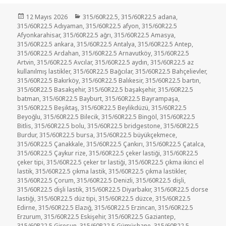
Yayın
Kategoriler
12 Mayıs 2026
315/60R22.5
,
315/60R22.5 adana
,
tarihi
315/60R22.5 Adıyaman
,
315/60R22.5 afyon
,
315/60R22.5
Afyonkarahisar
,
315/60R22.5 ağrı
,
315/60R22.5 Amasya
,
315/60R22.5 ankara
,
315/60R22.5 Antalya
,
315/60R22.5 Antep
,
315/60R22.5 Ardahan
,
315/60R22.5 Arnavutköy
,
315/60R22.5
Artvin
,
315/60R22.5 Avcılar
,
315/60R22.5 aydın
,
315/60R22.5 az
kullanılmış lastikler
,
315/60R22.5 Bağcılar
,
315/60R22.5 Bahçelievler
,
315/60R22.5 Bakırköy
,
315/60R22.5 Balıkesir
,
315/60R22.5 bartın
,
315/60R22.5 Basakşehir
,
315/60R22.5 başakşehir
,
315/60R22.5
batman
,
315/60R22.5 Bayburt
,
315/60R22.5 Bayrampaşa
,
315/60R22.5 Beşiktaş
,
315/60R22.5 Beylikdüzü
,
315/60R22.5
Beyoğlu
,
315/60R22.5 Bilecik
,
315/60R22.5 Bingöl
,
315/60R22.5
Bitlis
,
315/60R22.5 bolu
,
315/60R22.5 bridgestone
,
315/60R22.5
Burdur
,
315/60R22.5 bursa
,
315/60R22.5 büyükçekmece
,
315/60R22.5 Çanakkale
,
315/60R22.5 Çankırı
,
315/60R22.5 Çatalca
,
315/60R22.5 Çaykur rize
,
315/60R22.5 çeker lastiği
,
315/60R22.5
çeker tipi
,
315/60R22.5 çeker tır lastiği
,
315/60R22.5 çıkma ikinci el
lastik
,
315/60R22.5 çıkma lastik
,
315/60R22.5 çıkma lastikler
,
315/60R22.5 Çorum
,
315/60R22.5 Denizli
,
315/60R22.5 dişli
,
315/60R22.5 dişli lastik
,
315/60R22.5 Diyarbakır
,
315/60R22.5 dorse
lastiği
,
315/60R22.5 düz tipi
,
315/60R22.5 düzce
,
315/60R22.5
Edirne
,
315/60R22.5 Elazığ
,
315/60R22.5 Erzincan
,
315/60R22.5
Erzurum
,
315/60R22.5 Eskişehir
,
315/60R22.5 Gaziantep
,
315/60R22.5 Giresun
,
315/60R22.5 Gümüşhane
,
315/60R22.5