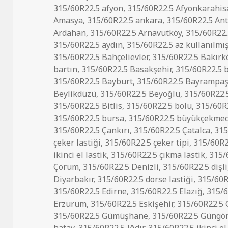
tarihi
315/60R22.5 afyon
,
315/60R22.5 Afyonkarahis
Amasya
,
315/60R22.5 ankara
,
315/60R22.5 Ant
Ardahan
,
315/60R22.5 Arnavutköy
,
315/60R22.
315/60R22.5 aydın
,
315/60R22.5 az kullanılmış
315/60R22.5 Bahçelievler
,
315/60R22.5 Bakırk
bartın
,
315/60R22.5 Basakşehir
,
315/60R22.5 
315/60R22.5 Bayburt
,
315/60R22.5 Bayrampa
Beylikdüzü
,
315/60R22.5 Beyoğlu
,
315/60R22.5
315/60R22.5 Bitlis
,
315/60R22.5 bolu
,
315/60R
315/60R22.5 bursa
,
315/60R22.5 büyükçekme
315/60R22.5 Çankırı
,
315/60R22.5 Çatalca
,
315
çeker lastiği
,
315/60R22.5 çeker tipi
,
315/60R22
ikinci el lastik
,
315/60R22.5 çıkma lastik
,
315/
Çorum
,
315/60R22.5 Denizli
,
315/60R22.5 dişli
Diyarbakır
,
315/60R22.5 dorse lastiği
,
315/60R
315/60R22.5 Edirne
,
315/60R22.5 Elazığ
,
315/6
Erzurum
,
315/60R22.5 Eskişehir
,
315/60R22.5 
315/60R22.5 Gümüşhane
,
315/60R22.5 Güngö