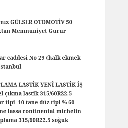
mamız GÜLSER OTOMOTİV 50
maktan Memnuniyet Gurur
lar caddesi No 29 (halk ekmek
 İstanbul
PLAMA LASTİK YENİ LASTİK İŞ
 çıkma lastik 315/60R22.5
ar tipi 10 tane düz tipi % 60
one lassa continental michelin
 kaplama 315/60R22.5 soğuk