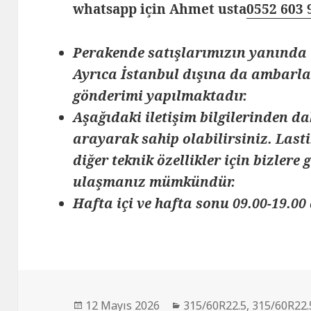
whatsapp için Ahmet usta
0552 603 
Perakende satışlarımızın yanında 
Ayrıca İstanbul dışına da ambarlar
gönderimi yapılmaktadır.
Aşağıdaki iletişim bilgilerinden da
arayarak sahip olabilirsiniz. Lasti
diğer teknik özellikler için bizlere
ulaşmanız mümkündür.
Hafta içi ve hafta sonu 09.00-19.00 
Yayın
Kategoriler
12 Mayıs 2026
315/60R22.5
,
315/60R22.