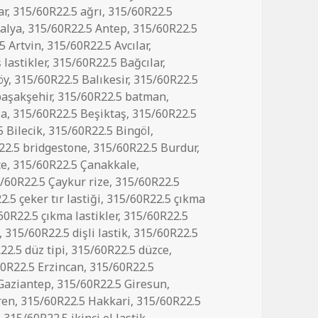
ar
,
315/60R22.5 ağrı
,
315/60R22.5
alya
,
315/60R22.5 Antep
,
315/60R22.5
5 Artvin
,
315/60R22.5 Avcılar
,
 lastikler
,
315/60R22.5 Bağcılar
,
öy
,
315/60R22.5 Balıkesir
,
315/60R22.5
başakşehir
,
315/60R22.5 batman
,
şa
,
315/60R22.5 Beşiktaş
,
315/60R22.5
 Bilecik
,
315/60R22.5 Bingöl
,
22.5 bridgestone
,
315/60R22.5 Burdur
,
ce
,
315/60R22.5 Çanakkale
,
/60R22.5 Çaykur rize
,
315/60R22.5
.5 çeker tır lastiği
,
315/60R22.5 çıkma
60R22.5 çıkma lastikler
,
315/60R22.5
,
315/60R22.5 dişli lastik
,
315/60R22.5
22.5 düz tipi
,
315/60R22.5 düzce
,
0R22.5 Erzincan
,
315/60R22.5
Gaziantep
,
315/60R22.5 Giresun
,
ren
,
315/60R22.5 Hakkari
,
315/60R22.5