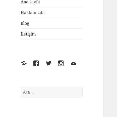
Ana sayfa
Hakkımızda
Blog
İletişim
Yelp
Facebook
Twitter
Instagram
E-
posta
Arama: