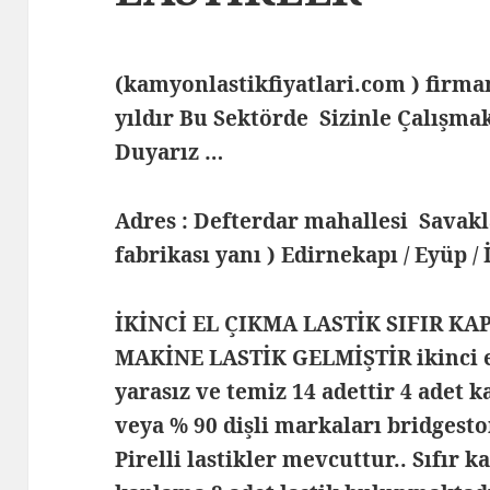
(kamyonlastikfiyatlari.com ) fir
yıldır Bu Sektörde Sizinle Çalış
Duyarız …
Adres : Defterdar mahallesi Savak
fabrikası yanı ) Edirnekapı / Eyüp /
İKİNCİ EL ÇIKMA LASTİK SIFIR KA
MAKİNE LASTİK GELMİŞTİR ikinci el
yarasız ve temiz 14 adettir 4 adet k
veya % 90 dişli markaları bridgest
Pirelli lastikler mevcuttur.. Sıfır